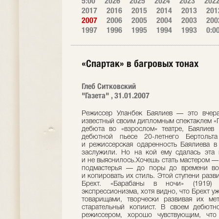
5:00
2026
2025
2024
2023
202
2017
2016
2015
2014
2013
201
2007
2006
2005
2004
2003
200
1997
1996
1995
1994
1993
0:0
«Спартак» в багровых тонах
Глеб Ситковский
"Газета" , 31.01.2007
Режиссер Уланбек Баялиев — это вчера
известный своим дипломным спектаклем «
дебюта во «взрослом» театре, Баялиев
дебютной пьесе 20-летнего Бертольта 
и режиссерская одаренность Баялиева в
заслужили. Но на кой ему сдалась эта 
и не выяснилось.Хочешь стать мастером — 
подмастерья — до поры до времени во
и копировать их стиль. Этой ступени разв
Брехт. «Барабаны в ночи» (1919)
экспрессионизма, хотя видно, что Брехт у
товарищами, творчески развивая их ме
старательный копиист. В своем дебютн
режиссером, хорошо чувствующим, что 