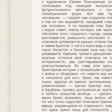
с художником Юрием Гальпериным они
стилизацию под немецкий экспресс
футуристического мегаполиса с пу
геометрических форм. «Вот вам то
человеком», — говорят нам создатели спек
и пар из них вырывается, скрадывая очер
как положено. А на передний план Бая
с водой ставит, сквозь которую, как чере
обитатели этого страшного города, оказ
расплываются, реальность ускользает. А
спектакля добавляются разные оттенки баг
и самим Брехтом. У него в пьесе ведь и к
герои балуются, и багровая луна над го
развевается. Баялиев, чуткий к декоративн
красных оттенков свой спектакль не о
интересная.Но, увы, разглядыванием с
довольствоваться. Во главу угла здес
брехтовская история о воскресшем солдат
с войны и обнаружил, что невеста ему из
и непонятно для кого. Брехт, как извес
пьесы, адресуя их именно зрительскому 
романтически!» — кричал Краглер зал
в барабаны, пытаясь достучаться до зрите
и любого искусства вообще, — сделать 
верил Брехт, возможно, лишь внятно об
Но чего точно недостает спектаклю Баялие
марши, раздающиеся из старенького гра
это здесь нужно лишь для стильности, 