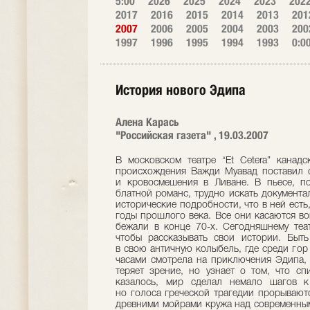
5:00
2026
2025
2024
2023
202
2017
2016
2015
2014
2013
201
2007
2006
2005
2004
2003
200
1997
1996
1995
1994
1993
0:0
История нового Эдипа
Алена Карась
"Российская газета" , 19.03.2007
В московском театре “Et Cetera” канад
происхождения Важди Муавад поставил 
и кровосмешения в Ливане. В пьесе, п
блатной романс, трудно искать документа
исторические подробности, что в ней есть
годы прошлого века. Все они касаются во
бежали в конце 70-х. Сегодняшнему теат
чтобы рассказывать свои истории. Быт
в свою античную колыбель, где среди гор
часами смотрела на приключения Эдипа, 
теряет зрение, но узнает о том, что сп
казалось, мир сделал немало шагов к
но голоса греческой трагедии прорывают
древними мойрами кружа над современным