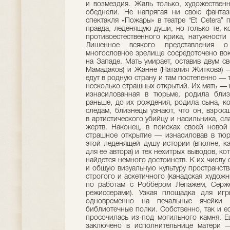
и возмездия. Жаль только, художественн
обеднели. Не напрягая ни свою фантаз
спектакля «Пожары» в театре “Et Cetera”
правда, леденящую души, но только те, к
противоестественного крика, натужности
Лишенное всякого представления о
многословное зрелище сосредоточено вок
на Западе. Мать умирает, оставив двум 
Мамадаков) и Жанне (Наталия Житкова) —
едут в родную страну и там постепенно —
несколько страшных открытий. Их мать — н
изнасилованная в тюрьме, родила близ
раньше, до их рождения, родила сына, ко
следам, близнецы узнают, что он, взрос
в артистического убийцу и насильника, с
жертв. Наконец, в поисках своей новой
страшное открытие — изнасиловав в тюр
этой леденящей душу истории (вполне, к
для ее автора) и тех нехитрых выводов, ко
найдется немного достоинств. К их числу 
и общую визуальную культуру пространств
строгого и аскетичного (канадская худож
по работам с Роббером Лепажем, Серж
режиссерами). Узкая площадка для игр
одновременно на печальные ячейки 
библиотечные полки. Собственно, так и ес
просочилась из-под могильного камня. Е
заключено в исполнительнице матери —