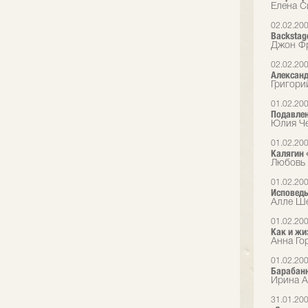
Елена С
02.02.20
Backstag
Джон Фр
02.02.20
Александ
Григори
01.02.20
Подавлен
Юлия Че
01.02.20
Калягин 
Любовь 
01.02.20
Исповедь
Алле Ше
01.02.20
Как и жи
Анна Го
01.02.20
Барабан
Ирина Ал
31.01.20