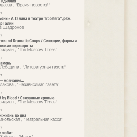
 идиллия
рдеева , "Время новостей"
07
ны» А. Галина в театре “Et cetera”, реж.
р Галин
ав Шадронов
07
Farce and Dramatic Coups / Сенсации, фарсы и
еские перевороты
идман , "The Moscow Times"
07
ламень
Лебедина , "Литературная газета"
07
 молчание...
лахова , "Независимая газета"
07
d by Blood / Связанные кровью
идман , "The Moscow Times"
07
 жизнь до дна
икольская , "Театральная касса"
07
е любит