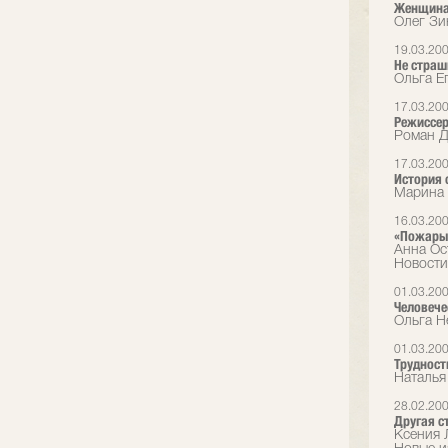
Женщина
Олег Зи
19.03.20
Не страш
Ольга Е
17.03.20
Режиссер
Роман Д
17.03.20
История 
Марина 
16.03.20
«Пожары»
Анна Ост
Новости
01.03.20
Человече
Ольга Н
01.03.20
Трудност
Наталья
28.02.20
Другая с
Ксения Л