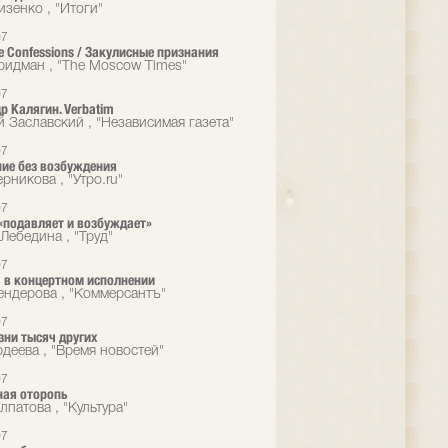
изенко , "Итоги"
07
e Confessions / Закулисные признания
идман , "The Moscow Times"
07
р Калягин. Verbatim
й Заславский , "Независимая газета"
07
ие без возбуждения
рникова , "Утро.ru"
07
«подавляет и возбуждает»
Лебедина , "Труд"
07
 в концертном исполнении
ндерова , "Коммерсантъ"
07
зни тысяч других
рдеева , "Время новостей"
07
ная оторопь
патова , "Культура"
07