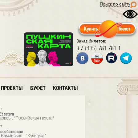
Поиск по сайту
Заказ билетов:
+7
(495)
781 781 1
ПРОЕКТЫ
БУФЕТ
КОНТАКТЫ
07
t cetera
рась , "Российская газета"
07
пособствовал
 Каминская , "Культура"