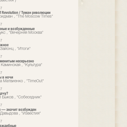
звестия")
07
f Revolution / Туман революции
идман , "The Moscow Times"
07
нные и возбужденные
укс , "Вечерняя Москва"
07
ажное
Зайонц , "Итоги"
07
менитым несерьезно
 Каминская , "Культура"
07
 в ночи
а Матвиенко , "TimeOut"
07
дачу?
 Быков , "Собеседник"
07
 — значит возбужден
Давыдова , "Известия"
07
раждебные