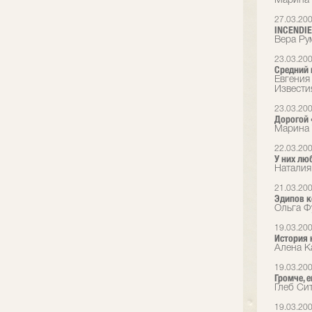
Марина 
27.03.20
INCENDIES
Вера Ру
23.03.20
Средний 
Евгения
Извести
23.03.20
Дорогой
Марина 
22.03.20
У них лю
Наталия
21.03.20
Эдипов к
Ольга Ф
19.03.20
История 
Алена Ка
19.03.20
Громче, 
Глеб Сит
19.03.20