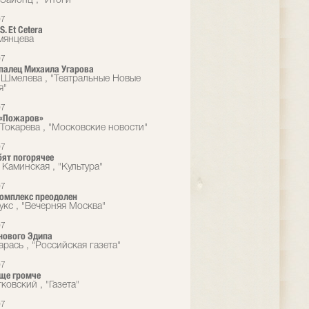
Зайонц , "Итоги"
07
. Et Cetera
мянцева
07
палец Михаила Угарова
 Шмелева , "Театральные Новые
я"
07
 «Пожаров»
Токарева , "Московские новости"
07
бят погорячее
 Каминская , "Культура"
07
омплекс преодолен
укс , "Вечерняя Москва"
07
нового Эдипа
рась , "Российская газета"
07
еще громче
ковский , "Газета"
07