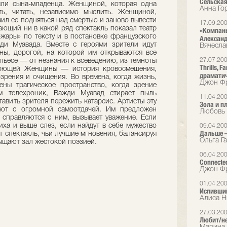
Сельская
яли сына-младенца. Женщиной, которая одна
Анна Го
ть, читать, независимо мыслить. Женщиной,
вил ее подняться над смертью и заново вывести
17.09.20
ающий ни в какой ряд спектакль показал театр
«Компаньо
ожары» по тексту и в постановке французского
Александ
ди Муавада. Вместе с героями зрители идут
Вячесл
ны, дорогой, на которой им открываются все
27.07.20
 пьесе — от незнания к всеведению, из темноты
Thrills, 
 Поющей Женщины — история кровосмешения,
драматич
зрения и очищения. Во времена, когда жизнь,
Джон Фр
ены трагическое пространство, когда зрение
м телехроник, Важди Муавад стирает пыль
11.04.20
тавить зрителя пережить катарсис. Артисты эту
Зола и п
ают с огромной самоотдачей. Им предложен
Любовь 
 справляются с ним, вызывает уважение. Если
иха и выше слез, если найдут в себе мужество
09.04.20
Дальше —
т спектакль, чьи лучшие мгновения, балансируя
Ольга Га
ыщают зал жестокой поэзией.
06.04.20
Connecte
Джон Фр
01.04.20
Испивший
Алиса Н
27.03.20
Любит/н