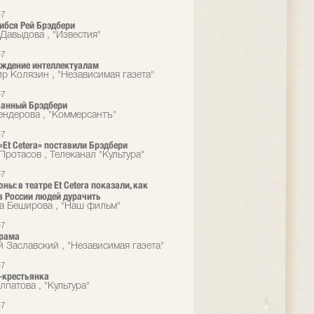
07
ибся Рей Брэдбери
Давыдова , "Известия"
07
ждение интеллектуалам
р Колязин , "Независимая газета"
07
ванный Брэдбери
ндерова , "Коммерсантъ"
07
 «Et Cetera» поставили Брэдбери
Протасов , Телеканал "Культура"
07
ны: в театре Et Cetera показали, как
в России людей дурачить
 Беширова , "Наш фильм"
07
драма
й Заславский , "Независимая газета"
07
-крестьянка
патова , "Культура"
07