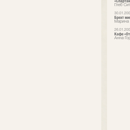
«Спартак
Глеб Сит
30.01.20
Брехт ми
Марина 
26.01.20
Кафе «От
Анна Го