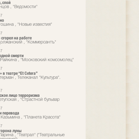
, спой
нцов , "Ведомости"
07
но
гошина , "Новые известия"
07
 сгорел на работе
олжанский , "Коммерсантъ"
07
одной смерти
Райкина , "Московский комсомолец"
07
 в театре “Et Cetera”
ерман , Телеканал "Культура".
07
ское лицо терроризма
етупская , "Страстной бульвар
07
и перевода
 Казьмина , "Планета Красота"
07
торона луны
арина , "Театрал" ("Театральные