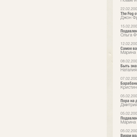
Новые и
22.02.20
The Fog o
Джон Фр
15.02.20
Подавле
Ольга Ф
12.02.20
Самое в
Марина 
08.02.20
Быть зна
Наталия
07.02.20
Барабаны
Кристин
05.02.20
Пора на 
Дмитрий
05.02.20
Подавлен
Марина 
05.02.20
Вихри в