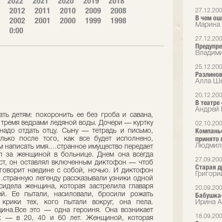
2022
2021
2020
2019
2018
2012
2011
2010
2009
2008
27.12.20
В чем ош
2002
2001
2000
1999
1998
Марина 
0:00
27.12.20
Предупре
Владими
25.12.20
Разлино
Алла Ше
20.12.20
В театре
Андрей 
ть детям: похоронить ее без гроба и савана,
о тремя ведрами ледяной воды. Дочери — куртку
02.10.20
Компаньо
надо отдать отцу. Сыну — тетрадь и письмо,
принято 
лько после того, как все будет исполнено,
Людмила
ем написать имя.…странное имущество передает
л за женщиной в больнице. Днем она всегда
27.09.20
ост, он оставлял включенным диктофон — чтоб
Старая 
, говорит наедине с собой, ночью. И диктофон
Григори
 …странную легенду рассказывали узники одной
сидела женщина, которая застрелила главаря
20.09.20
ей. Ее пытали, насиловали, бросили рожать
Бабушка
 крики тех, кого пытали вокруг, она пела.
Ирина Ал
на.Все это — одна героиня. Она возникает
18.09.20
ах — в 20, 40 и 60 лет. Женщиной, которая