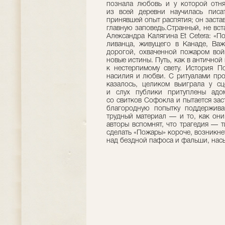
познала любовь и у которой отн
из всей деревни научилась писа
принявшей опыт распятия; он заста
главную заповедь.Странный, не вст
Александра Калягина Et Cetera: «П
ливанца, живущего в Канаде, Важ
дорогой, охваченной пожаром вой
новые истины. Путь, как в античной
к нестерпимому свету. История
насилия и любви. С ритуалами про
казалось, целиком выиграла у сц
и слух публики притуплены адо
со свитков Софокла и пытается зас
благородную попытку поддержив
трудный материал — и то, как они
авторы вспомнят, что трагедия — т
сделать «Пожары» короче, возникне
над бездной пафоса и фальши, нас