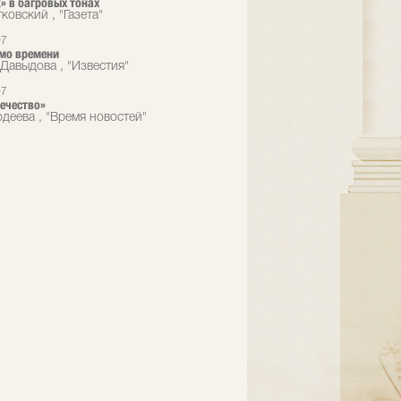
» в багровых тонах
ковский , "Газета"
07
мо времени
Давыдова , "Известия"
07
ечество»
рдеева , "Время новостей"