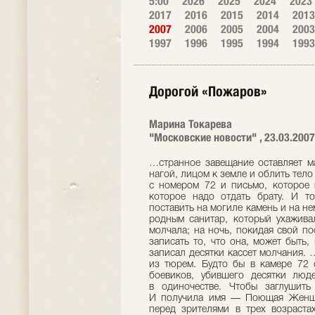
5:00
2026
2025
2024
2023
2017
2016
2015
2014
2013
2007
2006
2005
2004
2003
1997
1996
1995
1994
1993
Дорогой «Пожаров»
Марина Токарева
"Московские новости" , 23.03.2007
…странное завещание оставляет ма
нагой, лицом к земле и облить тел
с номером 72 и письмо, которое 
которое надо отдать брату. И то
поставить на могиле камень и на н
родным санитар, который ухажива
молчала; на ночь, покидая свой п
записать то, что она, может быть
записал десятки кассет молчания.
из тюрем. Будто бы в камере 72 
боевиков, убившего десятки люд
в одиночестве. Чтобы заглушить
И получила имя — Поющая Женщи
перед зрителями в трех возраст