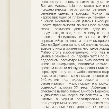
вовсе не тушат огонь, а разжигают, уничто
Все это Адольф Шапиро ставит как впо
психологическая игра зримо оттеняет
семейные сцены, в которых Монтэг тщ
наркозависящей от плазменных панелей, 
с юной мечтательницей (Мария Скосыре
насчет правильности жизненного уклада
героя, режиссер доверяет девушке
предупреждаю вас, / Что я живу в послед
неловко. Назидательным вышел и Фаб
спрятавшийся от власти старичок-профе
Сергея Дрейдена выпало объяснить неразу
вместе с ним и зрителям, что такое хоро
Фабер столь изобретательно, что глаз 
улитка в раковине, он передвигается по с
подробном рассмотрении оказывается ц
книжным шкафчиком, бюстиком кого-то
креслом желтым абажуром (поклон Михаилу
еврейскую кипу, этот Фабер кажется ст
знакомые реалии: когда стали арестовыва
библиотеки под видом ремонта -- я
отмалчиваться... Мало-помалу его моно
советской истории ХХ века. Избежать т
спектакле выпало только Виктору Вержбиц
и двойственный персонаж повести -- на
Одетый в черный воландовский пл
олицетворением власти, но становится той
новые и новые "преступления". Он цити