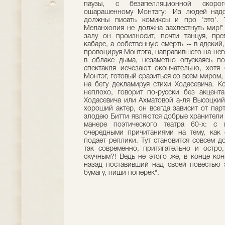
паузы, с безапелляционной скорог
ошарашенному Монтэгу: "Из людей надо
должны писать комиксы и про 'это'. Т
Меланхолия не должна захлестнуть мир!"
залу он произносит, почти танцуя, пр
кабаре, а собственную смерть -- в адский
провоцируя Монтэга, направившего на него
в облаке дыма, незаметно опускаясь п
спектакля исчезают окончательно, хотя
Монтэг, готовый сразиться со всем миром,
на бегу декламируя стихи Ходасевича. К
неплохо, говорит по-русски без акцент
Ходасевича или Ахматовой а-ля Высоцкий 
хороший актер, он всегда зависит от пар
злодею Битти являются добрые хранители 
манере поэтического театра 60-х: с 
очередными причитаниями на тему, как с
подает реплики. Тут становится совсем д
так современно, притягательно и остр
скучным?! Ведь не этого же, в конце ко
назад поставивший над своей повестью 
бумагу, пиши поперек".