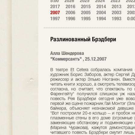
5:00
2026
2025
2024
2023
202
2017
2016
2015
2014
2013
201
2007
2006
2005
2004
2003
200
1997
1996
1995
1994
1993
0:0
Разлинованный Брэдбери
Алла Шендерова
"Коммерсантъ" , 25.12.2007
В театре Et Cetera собралась компания
художник Борис Заборов, актер Сергей Д
режиссер и актер Эльмо Нюганен. Вмест
читать книги хорошо, а смотреть телеви
согласна, но считает, что спектакль по
Фаренгейту" получился слишком уж наз
повесть Рея Брэдбери сегодня уже вовс
первой же сцене пожарник Гай Монтэг (Эль
байкера, объясняет незнакомой девушке 
"Вот построили 20-е кольцо -- и пробок не
плазменные стены в его доме (огромные э
заменяющие обстановку и подменяющие 
(Марина Чуракова), кажутся демонстрац
читавшего повесть Брэдбери смутит лишь