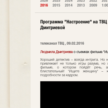
2026
2025
2024
2023
2022
202
2016
2015
2014
2013
2009
1:0
Программа "Настроение" на ТВЦ
Дмитриевой
телеканал ТВЦ , 09.02.2016
Людмила Дмитриева
о съемках фильма "И
Хороший детектив – всегда интрига. Но н
привлекает не только игры разума, но 
фильме, о котором пойдёт речь, ак
блистательный! "Ищите женщину" – 
подробности за кадром.