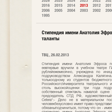
2026
2025
2024
2023
2022
202
2016
2015
2014
2013
2012
201
2006
2005
2004
2003
2002
200
1995
Стипендия имени Анатолия Эфр
таланты
ТВЦ , 26.02.2013
Стипендия имени Анатолия Эфроса по
еевпервые вручили в учебном театре Г
рублейежемесячно, учреждена по иници
подруководством Александра Калягин
толькоодному из студентов бюджетного
РоссийскогоУниверситета театрального и
столь высокойоценки три года подря
собственный спектакль намалой сцене т
председатель СТД РФ, художественный 
Сetera":- Дело не в материальном п
человекбезусловно имеет право представит
обязаныподчиниться, потому что он - им