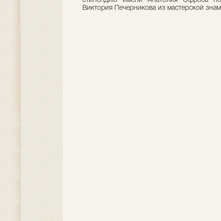
стипендию имени Анатолия Эфроса пол
Виктория Печерникова из мастерской знам