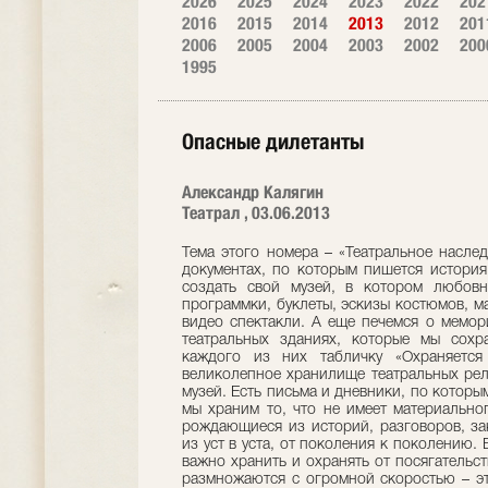
2026
2025
2024
2023
2022
202
2016
2015
2014
2013
2012
201
2006
2005
2004
2003
2002
200
1995
Опасные дилетанты
Александр Калягин
Театрал , 03.06.2013
Тема этого номера – «Театральное наслед
документах, по которым пишется история
создать свой музей, в котором любов
программки, буклеты, эскизы костюмов, ма
видео спектакли. А еще печемся о мемор
театральных зданиях, которые мы сох
каждого из них табличку «Охраняется 
великолепное хранилище театральных ре
музей. Есть письма и дневники, по которы
мы храним то, что не имеет материально
рождающиеся из историй, разговоров, за
из уст в уста, от поколения к поколению. 
важно хранить и охранять от посягательст
размножаются с огромной скоростью – эт