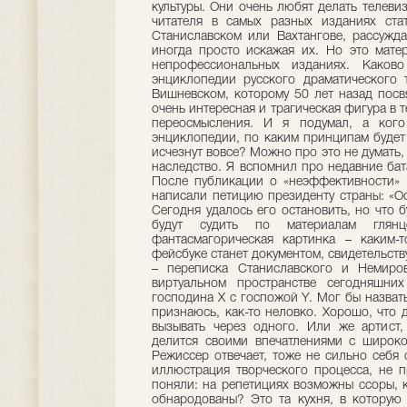
культуры. Они очень любят делать телеви
читателя в самых разных изданиях стат
Станиславском или Вахтангове, рассужда
иногда просто искажая их. Но это мате
непрофессиональных изданиях. Каков
энциклопедии русского драматического 
Вишневском, которому 50 лет назад посв
очень интересная и трагическая фигура в 
переосмысления. И я подумал, а ког
энциклопедии, по каким принципам будет
исчезнут вовсе? Можно про это не думать, 
наследство. Я вспомнил про недавние бат
После публикации о «неэффективности» 
написали петицию президенту страны: «Ос
Сегодня удалось его остановить, но что
будут судить по материалам гля
фантасмагорическая картинка – каким-
фейсбуке станет документом, свидетельст
– переписка Станиславского и Немиро
виртуальном пространстве сегодняшних
господина X c госпожой Y. Мог бы назвать
признаюсь, как-то неловко. Хорошо, что 
вызывать через одного. Или же артист,
делится своими впечатлениями с широко
Режиссер отвечает, тоже не сильно себя 
иллюстрация творческого процесса, не п
поняли: на репетициях возможны ссоры, 
обнародованы? Это та кухня, в которую