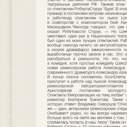
участие в выставке театральногоплакат
театральных деятелей РФ. Такжев этом 
со спектаклем РобертаСтуруа "Буря".В этом
премьер в постановке мэтрови начинающих
к работенад спектаклем по пьесе Шек
в соавторстве с композитором Гией Ка
Месхишвили."Яиногда говорил, что уже
сказал РИАНовости Стуруа. — Но Шекс
ужеставил один раз в Национально теат
был один из моих лучших спектаклей. Рабо
вообще никогда ничего не могуповторить
а скорее драмафарсо замороченности на
выработаныи прочно засели в нас. Это с
разобраться в реальности. Но это, ко
а комедия, хотя простых комедийу Шекс
новая режиссерская работа Александра 
современного драматурга Александра Арх
В конце сезона основатель SounDrama
приступит к работе над пьесой Александр
режиссерской лабораторииготовит
Аристофанав постановке молодог
Спектакль"Импровизации на тему любви" 
режиссер Екатерина Гранитова. Также 
которую ставит Владимир Скворцов."Отно
же — удач, актерскихи режиссерских откр
Онибывают редко, но мы всегда надеемся
больше всего на свете мы мечтаем о том,
стремилась попасть в наш театр".Также он