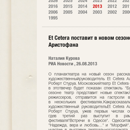
2026
2025
2024
2023
2022
202
2016
2015
2014
2013
2012
201
2006
2005
2004
2003
2002
200
1995
Et Cetera поставит в новом сезо
Аристофана
Наталия Курова
РИА Новости , 26.08.2013
О планахтеатра на новый сезон расска
художественныйруководитель Et Cetera 
Роберт Стуруа. Московскийтеатр Et Cetera
в этотвечер будет показан спектакль "
сезоне театр представит новые спекта
режиссеров, отправится на гастроли 
в нескольких фестивалях.Какрассказ
художественный руководительEt Cetera 
Роберт Стуруа, ужев первых числах се
гдев третий раз выступит в рамк
фестиваля"Встречи в Одессе". Одессит
"Надежда, вера и любовь…" и "Морфий".