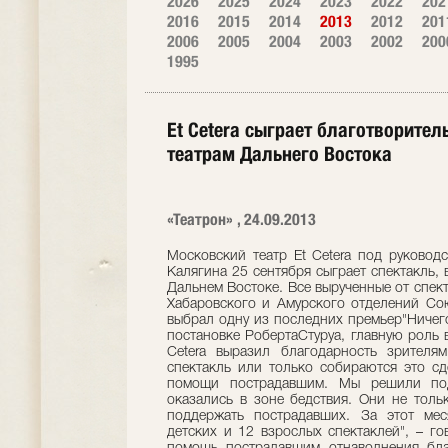
2026
2025
2024
2023
2022
202
2016
2015
2014
2013
2012
201
2006
2005
2004
2003
2002
200
1995
Et Cetera сыграет благотворите
театрам Дальнего Востока
«Театрон» , 24.09.2013
Московский театр Et Cetera под руковод
Калягина 25 сентября сыграет спектакль,
Дальнем Востоке. Все вырученные от спект
Хабаровского и Амурского отделений Сою
выбрал одну из последних премьер"Ничего
постановке РобертаСтуруа, главную роль 
Cetera выразил благодарность зрителя
спектакль или только собираются это сд
помощи пострадавшим. Мы решили под
оказались в зоне бедствия. Они не толь
поддержать пострадавших. За этот мес
детских и 12 взрослых спектаклей", – го