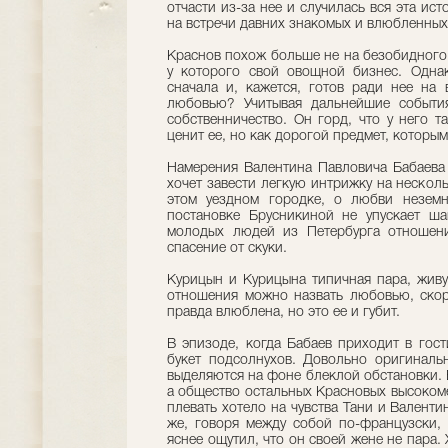
отчасти из-за нее и случилась вся эта ист
на встречи давних знакомых и влюбленных 
Краснов похож больше не на безобидного 
у которого свой овощной бизнес. Одна
сначала и, кажется, готов ради нее на 
любовью? Учитывая дальнейшие события
собственничество. Он горд, что у него т
ценит ее, но как дорогой предмет, которым
Намерения Валентина Павловича Бабаева 
хочет завести легкую интрижку на нескол
этом уездном городке, о любви неземн
постановке Брусникиной не упускает ша
молодых людей из Петербурга отношен
спасение от скуки.
Курицын и Курицына типичная пара, живу
отношения можно назвать любовью, скоре
правда влюблена, но это ее и губит.
В эпизоде, когда Бабаев приходит в гос
букет подсолнухов. Довольно оригиналь
выделяются на фоне блеклой обстановки. 
а общество остальных Красновых высоком
плевать хотело на чувства Тани и Валенти
же, говоря между собой по-французски,
яснее ощутил, что он своей жене не пара.