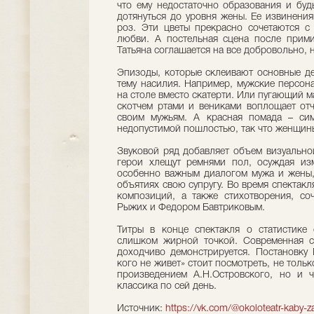
что ему недостаточно образования и буд
дотянуться до уровня жены. Ее извинения
роз. Эти цветы прекрасно сочетаются с
любви. А постельная сцена после прими
Татьяна соглашается на все добровольно, 
Эпизоды, которые склеивают основные де
тему насилия. Например, мужские персона
на столе вместо скатерти. Или пугающий 
скотчем ртами и вениками воплощает от
своим мужьям. А красная помада – симв
недопустимой пошлостью, так что женщин
Звуковой ряд добавляет объем визуально
герои хлещут ремнями пол, осуждая изм
особенно важным диалогом мужа и жены,
объятиях свою супругу. Во время спектак
композиций, а также стихотворения, со
Рыжих и Федором Бавтриковым.
Титры в конце спектакля о статистике
слишком жирной точкой. Современная с
доходчиво демонстрируется. Постановку
кого не живет» стоит посмотреть, не толь
произведением А.Н.Островского, но и ч
классика по сей день.
Источник:
https://vk.com/@okoloteatr-kaby