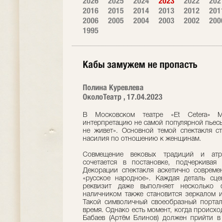
2026
2025
2024
2023
2022
202
2016
2015
2014
2013
2012
201
2006
2005
2004
2003
2002
200
1995
Кабы замужем не пропасть
Полина Куревлева
ОколоТеатр , 17.04.2023
В Московском театре «Et Cetera» 
интерпретацию не самой популярной пьесы 
не живет». Основной темой спектакля с
насилия по отношению к женщинам.
Совмещение вековых традиций и атр
сочетается в постановке, подчеркивая 
Декорации спектакля аскетично совреме
«русское народное». Каждая деталь сце
реквизит даже выполняет несколько 
наличником также становится зеркалом 
Такой символичный своеобразный портал
время. Однако есть момент, когда происхо
Бабаев (Артём Блинов) должен прийти в 