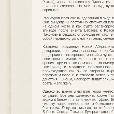
Рыжих), и она спрашивает у Лукерьи (Нат
приносит самовар. На мой взгляд луч
вариантов.
Разноуровневая сцена, сделанная в виде л
Они вынуждены постоянно спускаться или
на одном месте и как будто балансирую
эпизоде после визита Бабаева к Крас
Пахомов) в сердцах опрокидывает стол и
собой перевернутую с ног на голову семе
Костюмы, созданные Наной Абдрашито
декорации, но стилизованы под эпоху Ос
подчеркивает полярность мнений и чувств 
свои цели и мысли. Нет права на оттенк
зрения другого невозможно. Например
Плотников) и младшего болезненного 
происходящее как бы со стороны, выр
пережил многое и к старости ослеп - пр
действия. Юноша, наоборот, видит слишк
брата, и его жену.
Однако во время спектакля герои меняю
ситуации. Все они хамелеоны, кроме Та
видим в белом платье и черных туфлях. Б
чистоту, нравственность, нечто божественн
без греха. Девушка никогда не любила 
Бабаев. Сестра Татьяны Лукерья чаще об