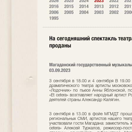
2026
2025
2024
2023
2022
202
2016
2015
2014
2013
2012
201
2006
2005
2004
2003
2002
200
1995
На сегодняшний спектакль театра
проданы
Магаданский государственный музыкальн
03.09.2023
3 сентября в 18.00 и 4 сентября В 19.00
драматического театра артисты московског
«Лодочник» по пьесе Анны Яблонской, п
«Et сetera» возглавляет народный артист 
деятелей страны Александр Калягин.
3 сентября в 13.00 в фойе МГМДТ прошл
региональных СМИ, артистов нашего театр
участвовали гости Магадана: заместитель 
сetera» Алексей Туркалов, режиссер-по