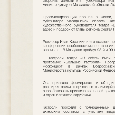
стороны: заместитель губернатора Маг
министр культуры Магаданской области Лю
Пресс-конференция прошла в живой, 
губернатора Магаданской области Тат
художественного руководителя театра «E
адрес и подарок от главы региона Сергея 
Режиссер Иван Косичкин и его коллеги по
конференции особенностями постановки,
восемь лет. В Магадане пройдут 98-й и 99
Гастроли театра «Et сetera» были о
программе «Большие гастроли». Прогр
Росконцерт в рамках Всероссийско
Министерства культуры Российской Федер
Она призвана формировать и объединя
расширяя рамки творческого взаимодейст
способствовать привлечению новой зрите
и стран ближнего зарубежья.
Гастроли проходят с полноценными д
актерским составом, с участием выда