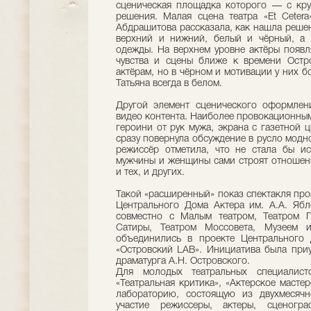
сценическая площадка которого — с кр
решения. Малая сцена театра «Et Ceter
Абдрашитова рассказала, как нашла решен
верхний и нижний, белый и чёрный, а 
одежды. На верхнем уровне актёры появл
чувства и сцены ближе к времени Остр
актёрам, но в чёрном и мотивации у них б
Татьяна всегда в белом.
Другой элемент сценического оформлен
видео контента. Наиболее провокационным
героини от рук мужа, экрана с газетной 
сразу повернула обсуждение в русло модн
режиссёр отметила, что не стала бы ис
мужчины и женщины сами строят отношени
и тех, и других.
Такой «расширенный» показ спектакля про
Центрального Дома Актера им. А.А. Ябло
совместно с Малым театром, Театром П
Сатиры, Театром Моссовета, Музеем 
объединились в проекте Центрального
«Островский LAB». Инициатива была приу
драматурга А.Н. Островского.
Для молодых театральных специалист
«Театральная критика», «Актерское масте
лабораторию, состоящую из двухмесяч
участие режиссеры, актеры, сценогр