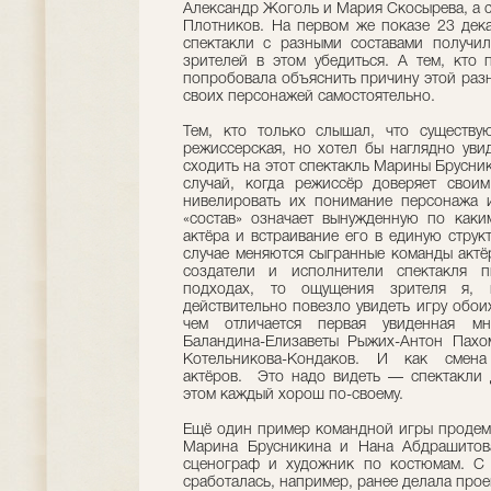
Александр Жоголь и Мария Скосырева, а 
Плотников. На первом же показе 23 дек
спектакли с разными составами получи
зрителей в этом убедиться. А тем, кто 
попробовала объяснить причину этой разн
своих персонажей самостоятельно.
Тем, кто только слышал, что существу
режиссерская, но хотел бы наглядно уви
сходить на этот спектакль Марины Брусник
случай, когда режиссёр доверяет своим
нивелировать их понимание персонажа и
«состав» означает вынужденную по каки
актёра и встраивание его в единую струк
случае меняются сыгранные команды актёр
создатели и исполнители спектакля п
подходах, то ощущения зрителя я, 
действительно повезло увидеть игру обоих
чем отличается первая увиденная мн
Баландина-Елизаветы Рыжих-Антон Пахо
Котельникова-Кондаков. И как смена
актёров. Это надо видеть — спектакли 
этом каждый хорош по-своему.
Ещё один пример командной игры продемо
Марина Брусникина и Нана Абдрашитов
сценограф и художник по костюмам. С
сработалась, например, ранее делала прое