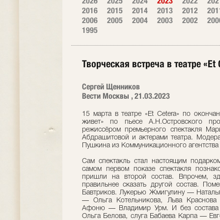
2026
2025
2024
2023
2022
202
2016
2015
2014
2013
2012
201
2006
2005
2004
2003
2002
200
1995
Творческая встреча в театре «Et 
Сергей Щенников
Вести Москвы , 21.03.2023
15 марта в театре «Et Cetera» по оконча
живет» по пьесе А.Н.Островского пр
режиссёром премьерного спектакля ​Ма
Абдрашитовой и актерами театра. Модера
Пушкина из Коммуникационного агентства 
Сам спектакль стал настоящим подарком
самом первом показе спектакля познак
пришли на второй состав. Впрочем, зд
правильнее сказать другой состав. Пом
Бавтриков. Лукерью Жмигулину — Наталья
— Ольга Котельникова, Льва Краснова
Афоню — Владимир Урм. И без состава 
Ольга Белова, слуга Бабаева Карпа — Ев