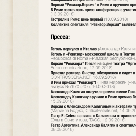
Первый "Ревизор.Версия" в Риме и вручение пр
В Риме состоялась пресс-конференция с участие
(13.09.2018)
Гастроли в Риме: день первый
(13.09.2018)
Коллектив спектакля "Ревизор.Версия" вылетел
Пресса:
Гоголь вернулся в Италию
(Александр Калягин
Гоголь и «Ревизор» московской школы в Театре
Repubblica di Roma («Римская республика»),
Версия "Ревизора" Гоголя на сцене театра "Арг
Eurocomunicazione, 17.09.2018)
Приехал ревизор. Он стар, обездвижен и сидит 
CONTROSCENA.NET, 16.09.2018)
В Рим приехал "Ревизор"!
(Нива Миракян (Рим
выпуск №7670 (207), 16.09.2018)
Александр Калягин получил премию имени Гого
Александру Калягину вручили в Риме премию Г
15.09.2018)
Версия с Александром Калягиным и актерами тр
(Марикла Боджо, Criticateatrale.net, 14.09.2
Театр Et Cetera во главе с Калягиным отправилс
(Ольга Свистунова, ТАСС, 12.09.2018)
Театр Аргентина. Александр Калягин в спектакле
09.09.2018)