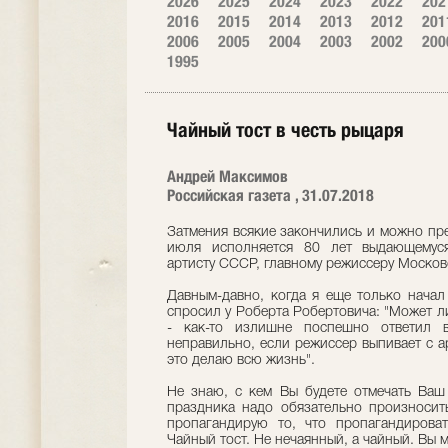
2026
2025
2024
2023
2022
202
2016
2015
2014
2013
2012
201
2006
2005
2004
2003
2002
200
1995
Чайный тост в честь рыцаря
Андрей Максимов
Российская газета , 31.07.2018
Затмения всякие закончились и можно пре
июля исполняется 80 лет выдающемуся
артисту СССР, главному режиссеру Московск
Давным-давно, когда я еще только начал
спросил у Роберта Робертовича: "Может ли
- как-то излишне поспешно ответил в
неправильно, если режиссер выпивает с ар
это делаю всю жизнь".
Не знаю, с кем Вы будете отмечать Ваш
праздника надо обязательно произносить
пропагандирую то, что пропагандироват
Чайный тост. Не нечаянный, а чайный. Вы 