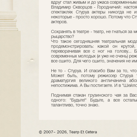
вдруг стал живым и до ужаса современным.
Владимир Скворцов - Городничий: настоя
спектаклях Стуруа актеры никогда не и
некоторые - просто хорошо. Потому что Ст
актеров.
Сохранять в театре - театр, не гнаться за 
рыцарство?
Что такое сегодняшняя театральная мод
продемонстрировать: какой он крутой
переворачивая все с ног на голову... 
современных молодых (и уже не очень) реж
все сшито. Для чего сшито, значения не им
Не то - Стуруа. И спасибо Вам за то, что
Может быть, потому режиссер Стуруа 
драматургия великого англичанина абс
непостижима. А Вы постигаете. И в "Шейлок
Поднимая стакан грузинского чая за Ва
одного: "Будьте!" Будьте, а все оста
талантливо, точно знаю.
© 2007– 2026, Театр Et Cetera