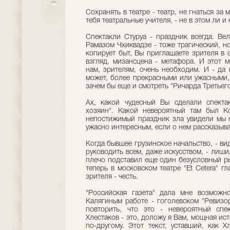
Сохранять в театре - театр, не гнаться за
тебя театральные учителя, - не в этом ли 
Спектакли Стуруа - праздник всегда. Ве
Рамазом Чхиквадзе - тоже трагический, н
копирует быт, Вы приглашаете зрителя в с
взгляд, мизансцена - метафора. И этот 
нам, зрителям, очень необходим. И - да 
может, более прекрасными или ужасными, 
зачем бы еще и смотреть "Ричарда Третьего
Ах, какой чудесный Вы сделали спекта
хозяин". Какой невероятный там был К
непостижимый праздник зла увидели мы н
ужасно интересным, если о нем рассказыва
Когда бывшее грузинское начальство, - ви
руководить всем, даже искусством, - лиши
плечо подставил еще один безусловный ры
теперь в московском театре "Et Cetera" г
зрителя - честь.
"Российская газета" дала мне возможн
Калягиным работе - гоголевском "Ревизо
повторить, что это - невероятный спе
Хлестаков - это, доложу я Вам, мощная ист
по-другому. Этот текст, уставший, как Х