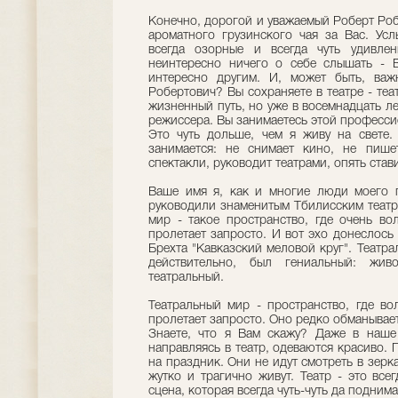
Конечно, дорогой и уважаемый Роберт Робе
ароматного грузинского чая за Вас. Ус
всегда озорные и всегда чуть удивле
неинтересно ничего о себе слышать - В
интересно другим. И, может быть, важ
Робертович? Вы сохраняете в театре - теа
жизненный путь, но уже в восемнадцать ле
режиссера. Вы занимаетесь этой профессие
Это чуть дольше, чем я живу на свете.
занимается: не снимает кино, не пише
спектакли, руководит театрами, опять став
Ваше имя я, как и многие люди моего п
руководили знаменитым Тбилисским театр
мир - такое пространство, где очень вол
пролетает запросто. И вот эхо донеслось
Брехта "Кавказский меловой круг". Театра
действительно, был гениальный: жив
театральный.
Театральный мир - пространство, где вол
пролетает запросто. Оно редко обманывае
Знаете, что я Вам скажу? Даже в наше 
направляясь в театр, одеваются красиво. 
на праздник. Они не идут смотреть в зерк
жутко и трагично живут. Театр - это все
сцена, которая всегда чуть-чуть да подним