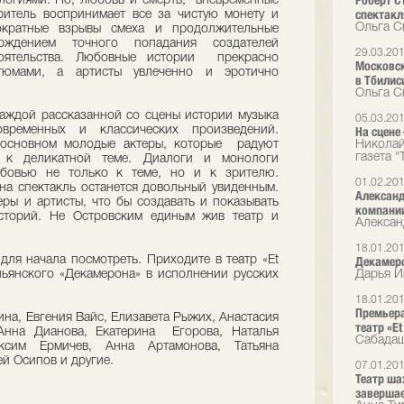
Роберт С
логиями. Но, любовь и смерть, вневременные
спектакл
ритель воспринимает все за чистую монету и
Ольга С
нократные взрывы смеха и продолжительные
рждением точного попадания создателей
29.03.20
оятельства. Любовные истории прекрасно
Московск
юмами, а артисты увлеченно и эротично
в Тбилис
Ольга С
каждой рассказанной со сцены истории музыка
05.03.20
временных и классических произведений.
На сцене
 основном молодые актеры, которые радуют
Николай
газета 
 к деликатной теме. Диалоги и монологи
юбовью не только к теме, но и к зрителю.
01.02.20
а спектакль останется довольный увиденным.
Александ
еры и артисты, что бы создавать и показывать
компани
историй. Не Островским единым жив театр и
Алексан
18.01.20
 для начала посмотреть. Приходите в театр «Et
Декамеро
льянского «Декамерона» в исполнении русских
Дарья И
18.01.20
Премьера
на, Евгения Вайс, Елизавета Рыжих, Анастасия
театр «Et
Анна Дианова, Екатерина Егорова, Наталья
Сабадаш
ксим Ермичев, Анна Артамонова, Татьяна
й Осипов и другие.
07.01.20
Театр шах
завершае