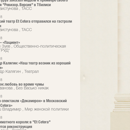
туруа заказал медаль к премьере своего
я "Ревизор. Версия" в Тбилиси
вистунова , ТАСС
18
ий театр Et Cetera отправился на гастроли
и
вистунова , ТАСС
18
 – «Пациент»
 Зуев , Общественно-политическая
"ТРУД"
18
р Калягин: «Наш театр возник из хорошей
и»
др Калягин , Театрал
18
н: любовь во время чумы
ванова , Без Васько никак
18
 спектакля «Декамерон» в Московский
 Cetera»
 Владимир , Мир женской политики
18
матного короля: в "Et Cetera"
тся реконструкция