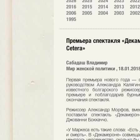
2026
2025
2024
2023
2022
2016
2015
2014
2013
2012
2006
2005
2004
2003
2002
1995
Премьера спектакля «Декам
Cetera»
Сабадаш Владимир
Мир женской политики , 18.01.201
Первая премьера нового года — 
руководством Александра Калягин
известного болгарского режисс
премьере и поблагодарив бурны
окончания спектакля.
Режиссер Александр Морфов, вме
поставили спектакль «Декамеро
Джованни Боккаччо.
«У Маркеса есть такие слова: «Ест
и смерть». В «Декамероне» совмещ