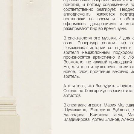
агрессивными современными техно
понятия, и потому современный з
соответственно реагирует. Неод
аплодисменты являются подтве
постановки во время и в обст
оформлены декорациями и кост
разыгрывают пир во время чумы.
В спектакле много музыки. И для 
своя. Репертуар состоит из со
Показывают истории со сцены в
зрителя нешаблонным подходом
произносятся артистично и с л
Возможно, не каждый пришедший н
Но, для того и существуют режисс
новое, свое прочтение вековых 
зритель.
А для того, что бы судить – нужно
Cetera» на болгарскую версию ита
артистов.
В спектакле играют: Мария Мелешки
Шумилкина, Екатерина Буйлова, 
Баландина, Кристина Гагуа, Ма
Владимирова, Артем Блинов, Алексе