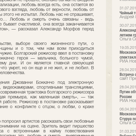
 времени не прошло, сколько бы мы не входили
ализации, любовь всегда есть, она остается во
31.07.20
рвого взгляда, любовь от верности, любовь от
Чайный т
ы этого не испытал. Любовь нас не спрашивает,
Андрей 
-то… Любовь и смерть очень связаны - ведь
е бывает счастливой, она всегда заканчивается
30.07.20
этом», — рассказал Александр Морфов перед
Александ
летием г
Ольга С
ьстве, выборе своего жизненного пути, о
19.05.20
нщины и о том, чем нам всем приходиться
Московск
 чужие. Болгарский режиссер ввел в постановку
спектакл
ккаччо героя — мальчика, больного чумой,
РИА Нов
 ему дни. И он является главной связующей
 что умрет, но он еще и не жил, и не любил. В
28.04.20
еловечества.
Встреча 
сайт Пр
дения Джованни Боккаччо под электронную
, видеокамерами, спортивными трансляциями,
28.04.20
Путин об
 современная трактовка болгарского режиссера
России
дая премьера, как маленькая смерть», — так
РИА Нов
 работе. Режиссер в постановке рассказывает
ние о конфликте с отцом, о любви, о крахе
06.04.20
Московск
Стуруа п
р попросил артистов рассказать свои любовные
Ольга С
понимании на сцене. Зритель видит пиршество
са с встроенными в кайму повествования
31.03.20