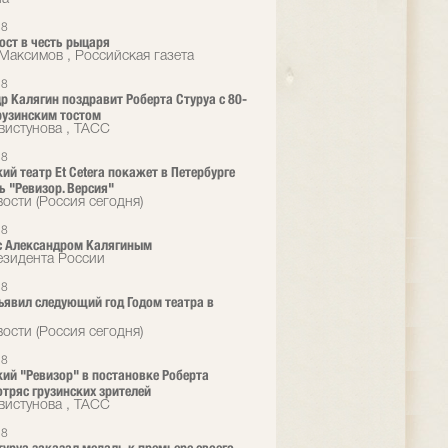
18
ост в честь рыцаря
Максимов , Российская газета
18
р Калягин поздравит Роберта Стуруа с 80-
рузинским тостом
вистунова , ТАСС
18
ий театр Et Cetera покажет в Петербурге
ь "Ревизор. Версия"
ости (Россия сегодня)
18
с Александром Калягиным
езидента России
18
ъявил следующий год Годом театра в
ости (Россия сегодня)
18
ий "Ревизор" в постановке Роберта
отряс грузинских зрителей
вистунова , ТАСС
18