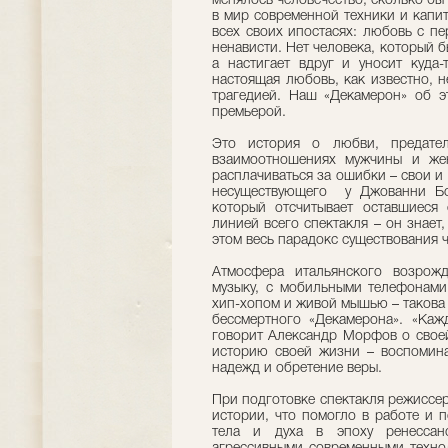
менялось человечество, сколько бы
в мир современной техники и капит
всех своих ипостасях: любовь с пе
ненависти. Нет человека, который б
а настигает вдруг и уносит куда
настоящая любовь, как известно, н
трагедией. Наш «Декамерон» об 
премьерой.
Это история о любви, предател
взаимоотношениях мужчины и же
расплачиваться за ошибки – свои и
несуществующего у Джованни Бо
который отсчитывает оставшиеся
линией всего спектакля – он знает,
этом весь парадокс существования ч
Атмосфера итальянского возрож
музыку, с мобильными телефонами
хип-хопом и живой мышью – такова
бессмертного «Декамерона». «Каж
говорит Александр Морфов о своей
историю своей жизни – воспомина
надежд и обретение веры.
При подготовке спектакля режиссе
истории, что помогло в работе и 
тела и духа в эпоху ренессан