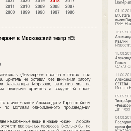
2021
2020
2019
2018
2017
Валерия
2011
2010
2009
2008
2007
2000
1999
1998
1997
1996
04.10.20
Et Ceter
пьесе Пи
РИА-Но
15.09.20
Александ
ерон» в Московский театр «Et
Италии
Извести
15.09.20
Александ
Гоголя
8
Ольга С
спектакль «Декамерон» прошла в театре под
11.09.20
Александ
а. Зритель не оставил без внимания работу
CETERA
ера Александра Морфова, заполнив зал на
Иветта 
ми овациями артистов и создателей после
09.09.20
Театр Ар
сте с художником Александром Горенштейном
«Ревизор.
н» по мотивам одноименного произведения
Ди Фран
04.09.20
Последни
ь две неизбежные вещи в нашей жизни - любовь
приза фе
аются эти два важных процесса. Сколько бы не
InterMed