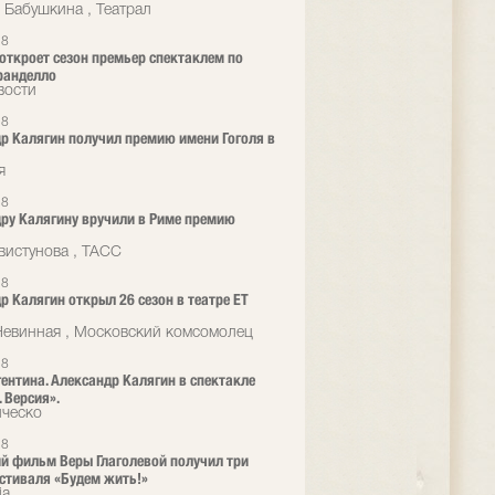
 Бабушкина , Театрал
18
a откроет сезон премьер спектаклем по
ранделло
вости
18
р Калягин получил премию имени Гоголя в
я
18
ру Калягину вручили в Риме премию
вистунова , ТАСС
18
р Калягин открыл 26 сезон в театре ET
Невинная , Московский комсомолец
18
гентина. Александр Калягин в спектакле
 Версия».
ческо
18
й фильм Веры Глаголевой получил три
стиваля «Будем жить!»
ia