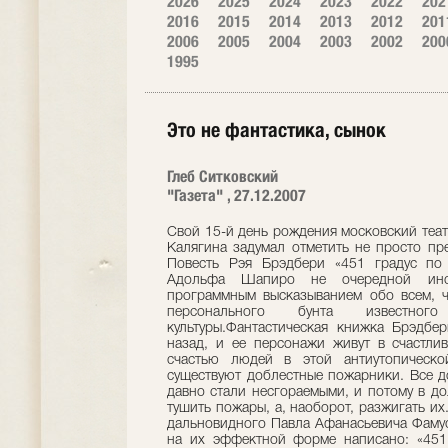
2026
2025
2024
2023
2022
202
2016
2015
2014
2013
2012
201
2006
2005
2004
2003
2002
200
1995
Это не фантастика, сынок
Глеб Ситковский
"Газета" , 27.12.2007
Свой 15-й день рождения московский теат
Калягина задумал отметить не просто пр
Повесть Рэя Брэдбери «451 градус по 
Адольфа Шапиро не очередной инсц
программным высказыванием обо всем, ч
персонального бунта известно
культуры.Фантастическая книжка Брэдбе
назад, и ее персонажи живут в счастли
счастью людей в этой антиутопическо
существуют доблестные пожарники. Все д
давно стали несгораемыми, и потому в д
тушить пожары, а, наоборот, разжигать их
дальновидного Павла Афанасьевича Фамусо
на их эффектной форме написано: «451»