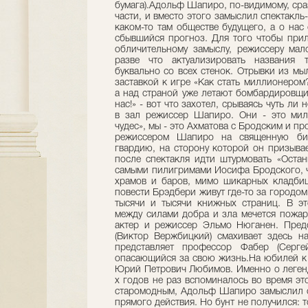
бумага).Адольф Шапиро, по-видимому, сраз
части, и вместо этого замыслил спектакль-
каком-то там обществе будущего, а о нас
сбывшийся прогноз. Для того чтобы прил
обличительному замыслу, режиссеру мал
разве что актуализировать названия т
буквально со всех стенок. Отрывки из м
заставкой к игре «Как стать миллионером
а над страной уже летают бомбардировщик
нас!» - вот что захотел, срываясь чуть ли
в зал режиссер Шапиро. Они - это мили
чудес», мы - это Ахматова с Бродским и п
режиссером Шапиро на священную би
гвардию, на сторону которой он призывает
после спектакля идти штурмовать «Остан
самыми пилигримами Иосифа Бродского, ч
храмов и баров, мимо шикарных кладбищ
повести Брэдбери живут где-то за городом
тысячи и тысячи книжных страниц. В эт
между силами добра и зла мечется пожар
актер и режиссер Эльмо Нюганен. Предс
(Виктор Вержбицкий) смахивает здесь н
представляет профессор Фабер (Серге
опасающийся за свою жизнь.На юбилей к E
Юрий Петрович Любимов. Именно о легенд
х годов не раз вспоминалось во время эт
старомодным, Адольф Шапиро замыслил св
прямого действия. Но бунт не получился: т