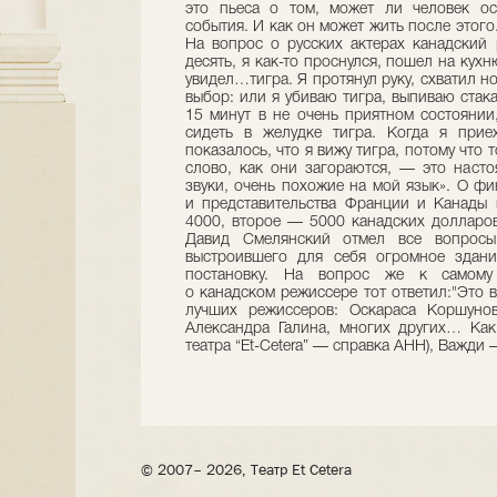
это пьеса о том, может ли человек ос
события. И как он может жить после этого.
На вопрос о русских актерах канадский 
десять, я как-то проснулся, пошел на кух
увидел…тигра. Я протянул руку, схватил но
выбор: или я убиваю тигра, выпиваю стак
15 минут в не очень приятном состоянии,
сидеть в желудке тигра. Когда я прие
показалось, что я вижу тигра, потому что 
слово, как они загораются, — это насто
звуки, очень похожие на мой язык». О ф
и представительства Франции и Канады 
4000, второе — 5000 канадских долларо
Давид Смелянский отмел все вопросы, 
выстроившего для себя огромное здани
постановку. На вопрос же к самому 
о канадском режиссере тот ответил:"Это 
лучших режиссеров: Оскараса Коршунов
Александра Галина, многих других… Как
театра “Et-Cetera” — справка АНН), Важди 
© 2007– 2026, Театр Et Cetera