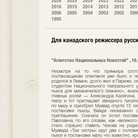
2026
2025
2024
2023
2022
202
2016
2015
2014
2013
2012
201
2006
2005
2004
2003
2002
200
1995
Для канадского режиссера русс
"Агентство Национальных Новостей" , 16
Несмотря на то что премьера состо
постановщикам спектакля уже было о ч
родился в Ливане, долго жил в Париже, се
студентом Национального театрального 
пьеса для механического пианино», анал
главных ролей — Александра Калягина. К
театр и тот приглашает звездного писате
по миру и приобрел Муавад спустя 15 ле
постановки пьесы, Важди несказанно 
приглашение. Сначала он хотел постави
Павловича, по его словам, как «великого
стало страшно ставить Чехова на родин
Муавада «Три сестры» идут два с полови
пьесе и постановке мало что известно, к