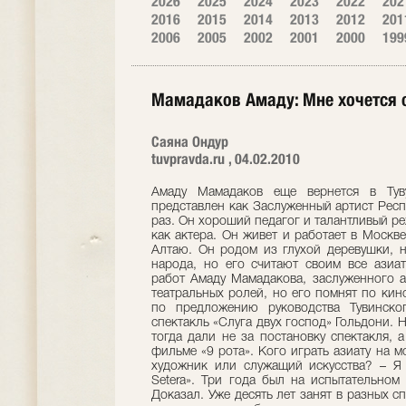
2026
2025
2024
2023
2022
202
2016
2015
2014
2013
2012
201
2006
2005
2002
2001
2000
199
Мамадаков Амаду: Мне хочется 
Саяна Ондур
tuvpravda.ru , 04.02.2010
Амаду Мамадаков еще вернется в Туву На афише московского театра он представлен как Заслуженный артист Республики Тыва, но в Туве был только один раз. Он хороший педагог и талантливый режиссер, но его в основном знают только как актера. Он живет и работает в Москве, но всей душой предан только Горному Алтаю. Он родом из глухой деревушки, но его знает вся страна. Он сын своего народа, но его считают своим все азиатские республики. В послужном списке работ Амаду Мамадакова, заслуженного артиста Республик Алтай и Тыва немало театральных ролей, но его помнят по киноработам «Звезда» и «9 рота». Год назад по предложению руководства Тувинского театра Амаду Мамадаков поставил спектакль «Слуга двух господ» Гольдони. Но звание заслуженного артиста Тувы ему тогда дали не за постановку спектакля, а за суровую правду афган­ской войны в фильме «9 рота». Кого играть азиату на московской сцене?– Амаду, вы свободный художник или служащий искусства? – Я актер театра Александра Калягина «Et Setera». Три года был на испытательном сроке – доказывал, что могу работать. Доказал. Уже десять лет занят в разных спектаклях. Много работаю над собой. Не имею права ошибаться перед русскоязычным зрителем, и постоянно занимаюсь сценической речью. Во мне все еще «сидит» акцент, который требует тщательной работы над произношением. В наш театр часто приходят новые режиссеры. И мы – актеры – всегда в мобилизованном состоянии, потому что должны реализовать то, что «сидит» в голове режиссера, которого видим впервые. Собираемся, работаем этот период, театр выпускает продукт, и дальше все повторяется уже с другим режиссером. – А кого может играть актер-азиат на сцене московского театра, в репертуаре которого спектакли с персонажами славянской наружности? – Из-за внешности не «простаиваю». Если роли Сидорова, Иванова, Петрова построены на юморе, почему бы не сыграть их актеру-азиату? Все зависит от того, как режиссер преподнесет роль зрителю. А так у меня есть и главные, и эпизодические роли: проповедника, мальчика-ливанца и другие. В одном спектакле играю в паре с Калягиным. – Ваши работы «Сон в летнюю ночь» с алтайскими актерами и «Слуга двух господ» (в переводе «Денгерлернин айбычызы») на тувинской сцене в чем-то перекликаются. Это ваш почерк, когда классика переигрывается на современный лад? – Работаю и с современным материалом, но только классика дает такой объемный материал и много возможностей. Получается, я беру классический материал, но переделываю под себя. Не знаю, кому-то нравится, кому-то нет. Самое главное, чтобы зрителям понравилось. Вообще спектакль надо воспринимать на уровне чувств. А рассудок мешает актерам полностью раскрепоститься. – Некоторые моменты в спектакле «Денгерлернин айбычызы» были непонятны. Кроме известной истории ловкого слуги, в спектакле заложен еще один пласт – тема алтайской принцессы Укок из знаменитого погребения. – Да, это так. Тема Укок меня волнует всегда. Я был на месте ее захоронения. На Алтае ставил спектакль «Чирчик», откуда взял монолог и дал Труффальдино из «Денгерлернин айбычызы». Боль о принцессе Укок перекочевала из моего алтайского спектакля в тувинский. Мне хотелось объединить Алтай и Туву. У наших народов много общего – национальные костюмы, обычаи и даже изиг-хан. Наши предки кочевали и угоняли друг у друга горячих коней. Укок и Аржаан появились в одну и ту же скифскую эпоху. Родство наших народов продолжается, хотя когда-то их разделили горы. У вас живут мои земляки, которые создали здесь семьи и остались жить. Природная органика азиатов – Чем стала для вас Тува? Возможностью подработать или…? – Приезд к вам для меня не зарабатывание денег, а возможность творить. У меня получилось здесь собрать команду единомышленников. В столице молодые режиссеры мечутся в поиске, не знают, как защитить дипломные работы. И это тогда, когда в республиках есть огромные здания театров, работающая система, замечательные актеры. Почему бы с ними не поработать. Многие в Москве живут и вкалывают, чтобы отдавать ей дань. Но чтобы узнать другие ценности, надо отъехать от Москвы. Перед поездкой с тувинских сайтов впитывал хорошее и плохое о Туве, читал разные мнения, ходил на «горбушку» за новым поступлением тувинской музыки. Параллельно подыскивал материал для постановки, отсматривал фотографии тувинских актеров, знакомился, прикидывал. И было так угодно небесам, что с моим рабочим графиком совпало все – оказались в Туве и группа «Хун-Хурту», и борцы хуреша Маадыр Монгуш, Алдын-оол Куулар, и известный горловик Конгар-оол Ондар. Все концы свились в один узел. – Вы воплотили какую-то часть творческой задумки в Туве, а не возникало мысли себя на своей родине реализовать? – Я делаю это. Своих сокурсников не бросаю, нахожу время, чтобы приехать ставить спектакли. Дружба закладывается в студенчестве, и важно в театре в дальнейшем сохранить студийность, чтобы актеры поняли, что они – костяк театра, его этап, эпоха. Как режиссер, стараюсь, чтобы актеры заново посмотрели друг на друга и открыли что-то неизведанное в себе. У меня нет разделения – этот хорош, тот плох. Каждый – индивидуальность, талант. Актеров надо любить, без любви не получится спектакля. Если человеку нравится