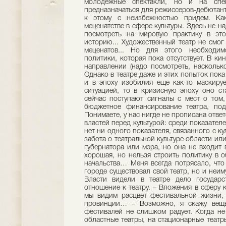
молодежные спектакли, но и на спе
предназначаться для режиссеров-дебютанто
к этому с неизбежностью придем. Ка
меценатстве в сфере культуры. Здесь не н
посмотреть на мировую практику в это
историю... Художественный театр не смог
меценатов... Но для этого необходим
политики, которая пока отсутствует. В ки
направлении (надо посмотреть, наскольк
Однако в театре даже и этих попыток пока
и в эпоху изобилия еще как-то маскиру
ситуацией, то в кризисную эпоху оно с
сейчас поступают сигналы с мест о том
бюджетное финансирование театра, под
Понимаете, у нас нигде не прописана отве
властей перед культурой: среди показате
нет ни одного показателя, связанного с ку
забота о театральной культуре области ил
губернатора или мэра, но она не входит 
хорошая, но нельзя строить политику в о
начальства… Меня всегда потрясало, что
городе существовал свой театр, но и неим
Власти видели в театре дело государс
отношение к театру. – Вложения в сферу 
мы видим расцвет фестивальной жизни, 
провинции… – Возможно, я скажу вещь
фестивалей не слишком радует. Когда не 
областные театры, на стационарные театр