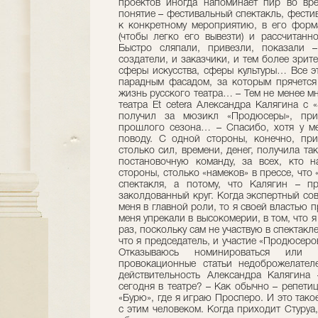
проектов иногда напоминает пир во вре
понятие – фестивальный спектакль, фестив
к конкретному мероприятию, в его форма
(чтобы легко его вывезти) и рассчитанн
Быстро сляпали, привезли, показали
создатели, и заказчики, и тем более зрит
сферы искусства, сферы культуры… Все э
парадным фасадом, за которым прячется
жизнь русского театра… – Тем не менее м
театра Et cetera Александра Калягина с 
получил за мюзикл «Продюсеры», пр
прошлого сезона… – Спасибо, хотя у ме
поводу. С одной стороны, конечно, при
столько сил, времени, денег, получила та
постановочную команду, за всех, кто 
стороны, столько «намеков» в прессе, что
спектакля, а потому, что Калягин – пр
заколдованный круг. Когда экспертный со
меня в главной роли, то я своей властью 
меня упрекали в высокомерии, в том, что я
раз, поскольку сам не участвую в спектакле
что я председатель, и участие «Продюсер
Отказываюсь номинироваться или с
провокационные статьи недоброжелател
действительность Александра Калягина 
сегодня в театре? – Как обычно – репетиц
«Бурю», где я играю Просперо. И это тако
с этим человеком. Когда приходит Стуруа,