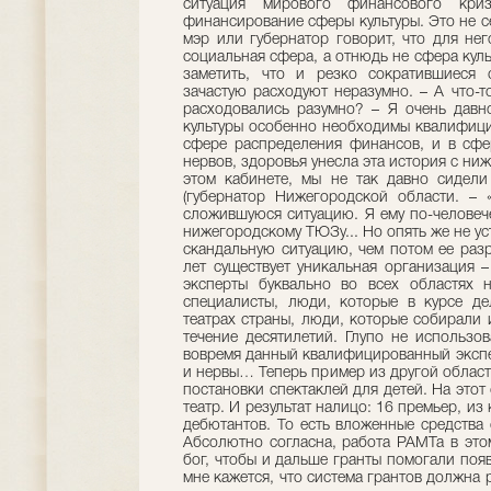
ситуация мирового финансового кри
финансирование сферы культуры. Это не с
мэр или губернатор говорит, что для не
социальная сфера, а отнюдь не сфера культ
заметить, что и резко сократившиеся 
зачастую расходуют неразумно. – А что-т
расходовались разумно? – Я очень давн
культуры особенно необходимы квалифици
сфере распределения финансов, и в сфе
нервов, здоровья унесла эта история с ни
этом кабинете, мы не так давно сидел
(губернатор Нижегородской области. – «
сложившуюся ситуацию. Я ему по-человеч
нижегородскому ТЮЗу... Но опять же не ус
скандальную ситуацию, чем потом ее разру
лет существует уникальная организация –
эксперты буквально во всех областях 
специалисты, люди, которые в курсе де
театрах страны, люди, которые собирали
течение десятилетий. Глупо не использо
вовремя данный квалифицированный экспер
и нервы… Теперь пример из другой област
постановки спектаклей для детей. На это
театр. И результат налицо: 16 премьер, из
дебютантов. То есть вложенные средства 
Абсолютно согласна, работа РАМТа в эт
бог, чтобы и дальше гранты помогали поя
мне кажется, что система грантов должна 