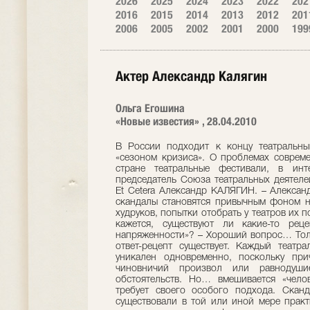
2026
2025
2024
2023
2022
202
2016
2015
2014
2013
2012
201
2006
2005
2002
2001
2000
199
Актер Александр Калягин
Ольга Егошина
«Новые известия» , 28.04.2010
В России подходит к концу театральны
«сезоном кризиса». О проблемах соврем
стране театральные фестивали, в инт
председатель Союза театральных деятеле
Et Ceterа Александр КАЛЯГИН. – Алексан
скандалы становятся привычным фоном н
худруков, попытки отобрать у театров их 
кажется, существуют ли какие-то рец
напряженности»? – Хороший вопрос… Толь
ответ-рецепт существует. Каждый театр
уникален одновременно, поскольку при
чиновничий произвол или равнодуши
обстоятельств. Но… вмешивается «чело
требует своего особого подхода. Скан
существовали в той или иной мере практи