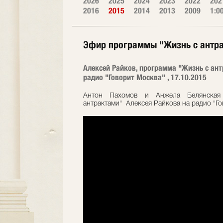
2026
2025
2024
2023
2022
202
2016
2015
2014
2013
2009
1:0
Эфир программы "Жизнь с антр
Алексей Райков, программа "Жизнь с ан
радио "Говорит Москва" , 17.10.2015
Антон Пахомов и Анжела Белянск
антрактами" Алексея Райкова на радио "Го