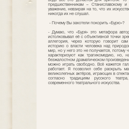
ведь всё это делается для зрителя. Т
предшественникам – Станиславскому и
уважение, невзирая на то, что их искусст
никогда их не слушал.
- Почему Вы захотели покорить «Бурю»?
- Думаю, что «Буря» это метафора авто
истолковывал её с объективной точки зре
аллегория, через которую говорит сам
историю о власти человека над природой
мир, но у него это не получается, потому 
характеризуют как трагикомедию, но, н
безжалостном драматическом произведении
можно играть свободно. Всё кажется га
работает. Я позволил себе раскрыть м
великолепных актёров, играющих в спект
согласно традициям русского театра
современного театрального искусства.