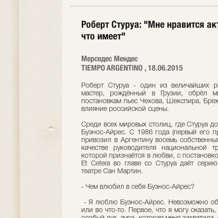
Роберт Стуруа: "Мне нравится ак
что имеет"
Мерседес Мендес
TIEMPO ARGENTINO , 18.06.2015
Роберт Стуруа - один из величайших ре
мастер, рождённый в Грузии, обрёл м
постановкам пьес Чехова, Шекспира, Брех
влияние российской сцены.
Среди всех мировых столиц, где Стуруа д
Буэнос-Айрес. С 1986 года (первый его п
привозил в Аргентину восемь собственны
качестве руководителя национальной т
которой признаётся в любви, с постановко
Et Cetera во главе со Стуруа даёт сери
театре Сан Мартин.
- Чем влюбил в себя Буэнос-Айрес?
- Я люблю Буэнос-Айрес. Невозможно объ
или во что-то. Первое, что я могу сказать