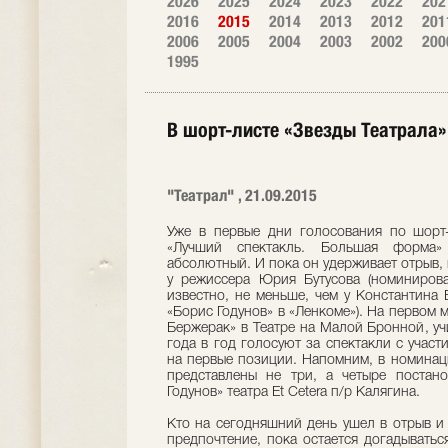
2026
2025
2024
2023
2022
202
2016
2015
2014
2013
2012
201
2006
2005
2004
2003
2002
200
1995
В шорт-листе «Звезды Театрала
"Театрал" , 21.09.2015
Уже в первые дни голосования по шорт-
«Лучший спектакль. Большая форма»
абсолютный. И пока он удерживает отрыв,
у режиссера Юрия Бутусова (номинирован
известно, не меньше, чем у Константина 
«Борис Годунов» в «Ленкоме»). На первом 
Бержерак» в Театре на Малой Бронной, уч
года в год голосуют за спектакли с участ
на первые позиции. Напомним, в номинац
представлены не три, а четыре постано
Годунов» театра Et Cetera п/р Калягина.
Кто на сегодняшний день ушел в отрыв и 
предпочтение, пока остается догадыватьс