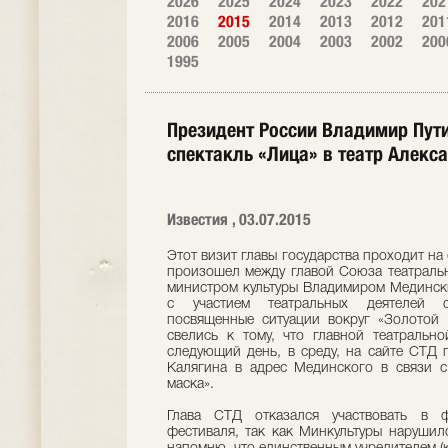
2026
2025
2024
2023
2022
202
2016
2015
2014
2013
2012
201
2006
2005
2004
2003
2002
200
1995
Президент России Владимир Пути
спектакль «Лица» в театр Алекс
Известия , 03.07.2015
Этот визит главы государства проходит на
произошел между главой Союза театраль
министром культуры Владимиром Медински
с участием театральных деятелей с
посвященные ситуации вокруг «Золотой 
свелись к тому, что главной театраль
следующий день, в среду, на сайте СТД 
Калягина в адрес Мединского в связи с
маска».
Глава СТД отказался участвовать в 
фестиваля, так как Минкультуры нарушил