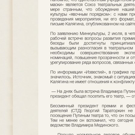
напомню, что единственным учредителем (к
маски» является Союз театральных деяте
мере странным, что обсуждение нашей
культуры «явочным порядком»: с нами пр
проведения мероприятия, ни его формат,
письме Калягина, опубликованном на сайт
По заявлению Минкультуры, 2 июля, в чет
рабочей встрече вопросы развития преми
беседы были достигнуты принципиал
вызывающим разногласия в театральном 
необходимы совершенствование эксп
номинаций, повышение прозрачности и от
урегулирование ряда вопросов, связанных 
По информации «Известий», в графике пре
значилось. Источник, знакомый с ситуацией
Калягина не имеет отношения к конфликту
— На днях была встреча Владимира Путин
президент обещал посетить его театр, — о
Бессменный президент премии и фест
деятелей (СТД) Георгий Тараторкин не
посещение Путиным театра то, что он пос
Тем не менее он вспомнил, что сегодня
ведомстве Владимира Мединского.