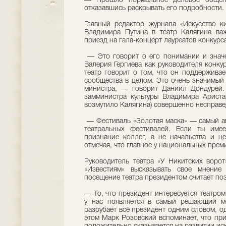
— Прошло нормальное деловое общени
отказавшись раскрывать его подробности.
Главный редактор журнала «Искусство к
Владимира Путина в театр Калягина ва
приезд на гала-концерт лауреатов конкурса
— Это говорит о его понимании и значе
Валерия Гергиева как руководителя конку
театр говорит о том, что он поддерживае
сообщества в целом. Это очень значимый 
министра, — говорит Даниил Дондурей.
замминистра культуры Владимира Ариста
возмутило Калягина) совершенно несправ
— Фестиваль «Золотая маска» — самый ав
театральных фестивалей. Если ты имее
признание коллег, а не начальства и ц
отмечая, что главное у национальных преми
Руководитель театра «У Никитских воро
«Известиям» высказывать свое мнени
посещение театра президентом считает по
— То, что президент интересуется театром
у нас появляется в самый решающий мо
разрубает всё президент одним словом, о
этом Марк Розовский вспоминает, что при