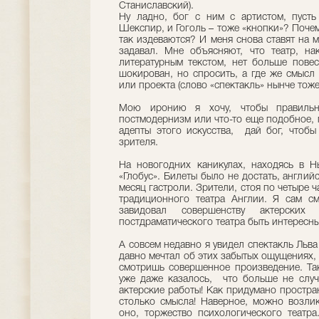
Станиславский).
Ну ладно, бог с ним с артистом, пусть
Шекспир, и Гоголь – тоже «кнопки»? Поче
так издеваются? И меня снова ставят на 
задавал. Мне объясняют, что театр, н
литературным текстом, нет больше повес
шокирован, но спросить, а где же смысл 
или проекта (слово «спектакль» нынче тоже
Мою иронию я хочу, чтобы правильно
постмодернизм или что-то еще подобное, п
адепты этого искусства, дай бог, чтоб
зрителя.
На новогодних каникулах, находясь в Н
«Глобус». Билеты было не достать, англи
месяц гастроли. Зрители, стоя по четыре 
традиционного театра Англии. Я сам см
завидовал совершенству актерски
постдраматического театра быть интересн
А совсем недавно я увидел спектакль Льва
давно мечтал об этих забытых ощущениях, 
смотришь совершенное произведение. Та
уже даже казалось, что больше не случ
актерские работы! Как придумано простра
столько смысла! Наверное, можно возлик
оно, торжество психологического театра