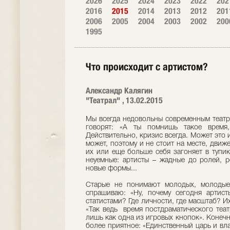
2026
2025
2024
2023
2022
202
2016
2015
2014
2013
2012
201
2006
2005
2004
2003
2002
200
1995
Что происходит с артистом?
Александр Калягин
"Театрал" , 13.02.2015
Мы всегда недовольны современным театро
говорят: «А ты помнишь такое время
Действительно, кризис всегда. Может это и
может, поэтому и не стоит на месте, движ
их или еще больше себя загоняет в тупик
неуемные: артисты – жадные до ролей, 
новые формы...
Старые не понимают молодых, молодые 
спрашиваю: «Ну, почему сегодня артист
статистами? Где личности, где масштаб? Их
«Так ведь время постдраматического театр
лишь как одна из игровых кнопок». Конеч
более приятное: «Единственный царь и вла