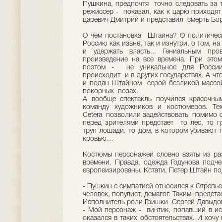
Пушкина, предпочтя точно следовать за 
режиссер - показал, как к царю приходят 
царевич Дмитрий и представил смерть Бор
О чем постановка Штайна? О политичес
Россию как извне, так и изнутри, о том, 
и удержать власть... Гениальным пр
произведение на все времена. При этом
поэтом - не уникальное для России
происходит и в других государствах. А ч
и подан Штайном серой безликой массой
покорных позах.
А вообще спектакль поучился красоч
команду художников и костюмеров. Т
Cetera позволили задействовать помимо 
перед зрителями предстает то лес, то 
труп лошади, то дом, в котором убивают 
кровью…
Костюмы персонажей словно взяты из раз
времени. Правда, одежда Годунова подче
европеизированы. Кстати, Петер Штайн по
- Пушкин с симпатией относился к Отрепье
человек, популист, демагог. Таким предстае
Исполнитель роли Гришки Сергей Давыдов
- Мой персонаж - винтик, попавший в ис
оказался в таких обстоятельствах. И хочу