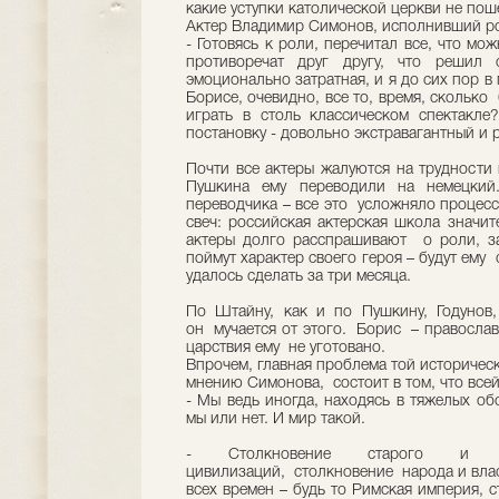
какие уступки католической церкви не пош
Актер Владимир Симонов, исполнивший ро
- Готовясь к роли, перечитал все, что мо
противоречат друг другу, что решил 
эмоционально затратная, и я до сих пор в
Борисе, очевидно, все то, время, сколько
играть в столь классическом спектакл
постановку - довольно экстравагантный и
Почти все актеры жалуются на трудности 
Пушкина ему переводили на немецки
переводчика – все это усложняло процесс
свеч: российская актерская школа значит
актеры долго расспрашивают о роли, з
поймут характер своего героя – будут ему
удалось сделать за три месяца.
По Штайну, как и по Пушкину, Годунов,
он мучается от этого. Борис – православ
царствия ему не уготовано.
Впрочем, главная проблема той историческ
мнению Симонова, состоит в том, что всей
- Мы ведь иногда, находясь в тяжелых об
мы или нет. И мир такой.
- Столкновение старого и но
цивилизаций, столкновение народа и влас
всех времен – будь то Римская империя, 