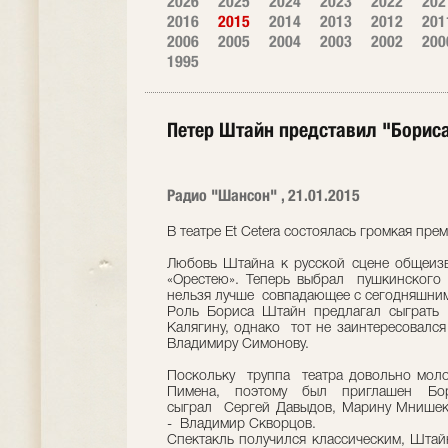
2026
2025
2024
2023
2022
202
2016
2015
2014
2013
2012
201
2006
2005
2004
2003
2002
200
1995
Петер Штайн представил "Борис
Радио "Шансон" , 21.01.2015
В театре Et Cetera состоялась громкая прем
Любовь Штайна к русской сцене общеизве
«Орестею». Теперь выбрал пушкинского «
нельзя лучше совпадающее с сегодняшни
Роль Бориса Штайн предлагал сыграть
Калягину, однако тот не заинтересовался
Владимиру Симонову.
Поскольку труппа театра довольно моло
Пимена, поэтому был приглашен Бор
сыграл Сергей Давыдов, Марину Мнишек
- Владимир Скворцов.
Спектакль получился классическим, Штай