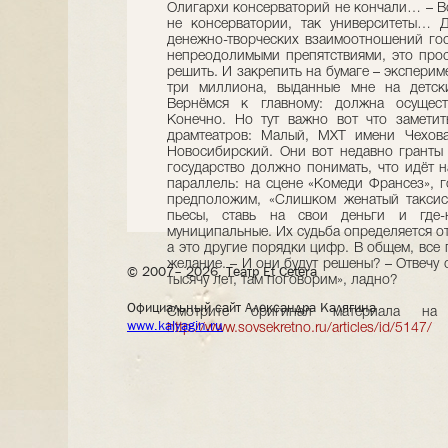
Олигархи консерваторий не кончали… – Во
не консерватории, так университеты… Д
денежно-творческих взаимоотношений гос
непреодолимыми препятствиями, это про
решить. И закрепить на бумаге – эксперим
три миллиона, выданные мне на детски
Вернёмся к главному: должна осуществ
Конечно. Но тут важно вот что заметит
драмтеатров: Малый, МХТ имени Чехова,
Новосибирский. Они вот недавно гранты 
государство должно понимать, что идёт н
параллель: на сцене «Комеди Франсез», г
предположим, «Слишком женатый таксист
пьесы, ставь на свои деньги и где-
муниципальные. Их судьба определяется о
а это другие порядки цифр. В общем, вс
желание. – И они будут решены? – Отвечу 
© 2007– 2026, Театр Et Cetera
тысячу лет, там поговорим», ладно?
Официальный сайт Александра Калягина
Смотрите оригинал материала на
www.kalyagin.ru
http://www.sovsekretno.ru/articles/id/5147/