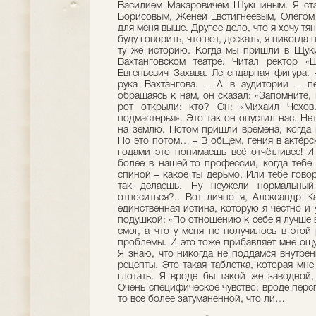
Василием Макаровичем Шукшиным. Я ста
Борисовым, Женей Евстигнеевым, Олегом
для меня выше. Другое дело, что я хочу тян
буду говорить, что вот, дескать, я никогд
ту же историю. Когда мы пришли в Щуки
Вахтанговском театре. Читал ректор 
Евгеньевич Захава. Легендарная фигура.
рука Вахтангова. – А в аудитории – пе
обращаясь к нам, он сказал: «Запомните,
рот открыли: кто? Он: «Михаил Чехов
подмастерья». Это так он опустил нас. Нет
на землю. Потом пришли времена, когда 
Но это потом… – В общем, гения в актёрс
годами это понимаешь всё отчётливее! И
более в нашей-то профессии, когда тебе
спиной – какое ты дерьмо. Или тебе говоря
так делаешь. Ну неужели нормальный
относиться?.. Вот лично я, Александр Ка
единственная истина, которую я честно и 
подушкой: «По отношению к себе я лучше в
смог, а что у меня не получилось в этой
проблемы. И это тоже прибавляет мне ощу
Я знаю, что никогда не поддамся внутрен
рецепты. Это такая таблетка, которая мне
глотать. Я вроде бы такой же заводной
Очень специфическое чувство: вроде персп
то все более затуманенной, что ли…