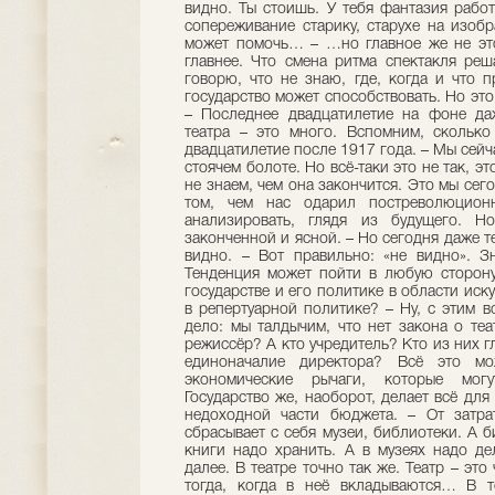
видно. Ты стоишь. У тебя фантазия работ
сопереживание старику, старухе на изоб
может помочь… – …но главное же не это!
главнее. Что смена ритма спектакля реш
говорю, что не знаю, где, когда и что п
государство может способствовать. Но это
– Последнее двадцатилетие на фоне да
театра – это много. Вспомним, сколько
двадцатилетие после 1917 года. – Мы сейч
стоячем болоте. Но всё-таки это не так, э
не знаем, чем она закончится. Это мы сего
том, чем нас одарил постреволюцио
анализировать, глядя из будущего. Н
законченной и ясной. – Но сегодня даже т
видно. – Вот правильно: «не видно». З
Тенденция может пойти в любую сторону.
государстве и его политике в области иск
в репертуарной политике? – Ну, с этим 
дело: мы талдычим, что нет закона о теа
режиссёр? А кто учредитель? Кто из них 
единоначалие директора? Всё это мо
экономические рычаги, которые могу
Государство же, наоборот, делает всё для 
недоходной части бюджета. – От затра
сбрасывает с себя музеи, библиотеки. А 
книги надо хранить. А в музеях надо де
далее. В театре точно так же. Театр – это
тогда, когда в неё вкладываются… В т