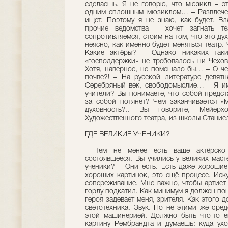
сделаешь. Я не говорю, что мюзикл – эт
одним сплошным мюзиклом… – Развлечен
ищет. Поэтому я не знаю, как будет. В
прочие ведомства – хочет загнать т
сопротивляемся, стоим на том, что это ду
неясно, как именно будет меняться театр. 
Какие актёры? – Однако никаких таки
«господдержки» не требовалось ни Чехов
Хотя, наверное, не помешало бы… – О че
почве?! – На русской литературе девятн
Серебряный век, свободомыслие… – Я им
учители? Вы понимаете, что собой предст
за собой потянет? Чем заканчивается «
духовность?.. Вы говорите, Мейер
Художественного театра, из школы Станис
ГДЕ ВЕЛИКИЕ УЧЕНИКИ?
– Тем не менее есть ваше актёрско-
состоявшееся. Вы учились у великих маст
ученики? – Они есть. Есть даже хорошие
хороших картинок, это ещё процесс. Иску
сопереживание. Мне важно, чтобы артист 
горлу подкатил. Как минимум я должен поня
героя задевает меня, зрителя. Как этого 
светотехника. Звук. Но не этими же сре
этой машинерией. Должно быть что-то ещ
картину Рембрандта и думаешь: куда ух