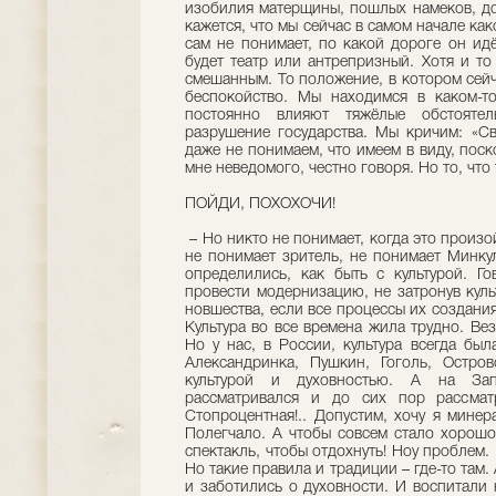
изобилия матерщины, пошлых намеков, до
кажется, что мы сейчас в самом начале как
сам не понимает, по какой дороге он идё
будет театр или антрепризный. Хотя и то 
смешанным. То положение, в котором сейч
беспокойство. Мы находимся в каком-т
постоянно влияют тяжёлые обстоятел
разрушение государства. Мы кричим: «Сво
даже не понимаем, что имеем в виду, поск
мне неведомого, честно говоря. Но то, что 
ПОЙДИ, ПОХОХОЧИ!
– Но никто не понимает, когда это произо
не понимает зритель, не понимает Минкул
определились, как быть с культурой. Г
провести модернизацию, не затронув куль
новшества, если все процессы их создани
Культура во все времена жила трудно. Вез
Но у нас, в России, культура всегда был
Александринка, Пушкин, Гоголь, Остро
культурой и духовностью. А на Зап
рассматривался и до сих пор рассматр
Стопроцентная!.. Допустим, хочу я минер
Полегчало. А чтобы совсем стало хорошо,
спектакль, чтобы отдохнуть! Ноу проблем.
Но такие правила и традиции – где-то там
и заботились о духовности. И воспитали 