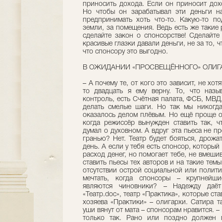
приносить дохода. Если он приносит дох
Но чтобы он зарабатывал эти деньги на
предпринимать хоть что-то. Какую-то по
земли, за помещения. Ведь есть же такие 
сделайте закон о спонсорстве! Сделайте
красивые глазки давали деньги, не за то, 
что спонсору это выгодно.
В ОЖИДАНИИ «ПРОСВЕЩЁННОГО» ОЛИГ
– А почему те, от кого это зависит, не хот
то двадцать я ему верну. То, что назы
контроль, есть Счётная палата, ФСБ, МВ
делать смелые шаги. Но так мы никогда
оказалось делом плёвым. Но ещё проще о
когда режиссёр вынужден ставить так, ч
думал о духовном. А вдруг эта пьеса не п
гранью? Нет. Театр будет бояться, дрожа
день. А если у тебя есть спонсор, который
расход денег, но помогает тебе, не вмеши
ставить пьесы тех авторов и на такие те
отсутствии острой социальной или полит
мечтать, когда спонсоры – крупнейши
являются чиновники? – Надежду даёт 
«Театр.doc», театр «Практика», которые ст
хозяева «Практики» – олигархи. Сатира т
уши вянут от мата – спонсорам нравится. –
только так. Рано или поздно должен п