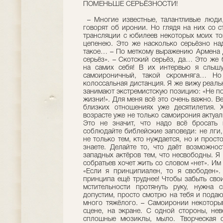
ПОМЕНЬШЕ СЕРЬЁЗНОСТИ!
– Многие известные, талантливые люди,
говорят об иронии. Но глядя на них со 
трансляции с юбилеев некоторых моих то
цепенею. Это же насколько серьёзно над
такое… – По меткому выражению Армена Д
серьёз». – Скотский серьёз, да… Это же 
на самих себя! В их интервью я слышу 
самоироничный, такой скромняга… Н
колоссальная дистанция. Я же вижу реаль
занимают экстремистскую позицию: «Не под
жизни!». Для меня всё это очень важно. В
близких отношениях уже десятилетия. Х
возрасте уже не только самоирония актуал
Это не значит, что надо всё бросать
соблюдайте библейские заповеди: не лги,
не только тем, кто нуждается, но и прост
знаете. Делайте то, что даёт возможн
западных актёров тем, что несвободны. Я
собратьев хочет жить со словом «нет». Им
«Если я принципиален, то я свободен».
принципа ещё труднее! Чтобы забыть сво
мстительности протянуть руку, нужна 
допустим, просто смотрю на тебя и подаю
много тяжёлого. – Самоиронии некоторым
сцене, на экране. С одной стороны, нев
сплошные мюзиклы, мыло. Творческая с