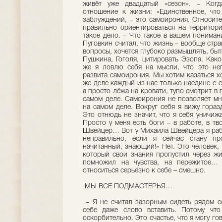
живёт уже двадцатый «сезон». – Когд
отношение к жизни: «Единственное, что
заблуждений, – это самоирония. Относите
правильно ориентироваться на территори
такое дело. – Что такое в вашем понима
Пуговкин считал, что жизнь – вообще стра
вопросы, хочется глубоко размышлять, быт
Пушкина, Гоголя, цитировать Эзопа. Како
же я ловлю себя на мысли, что это неп
развита самоирония. Мы хотим казаться 
же деле каждый из нас только наедине с с
а просто лёжа на кровати, тупо смотрит в 
самом деле. Самоирония не позволяет мне
на самом деле. Вокруг себя я вижу гораз
Это отнюдь не значит, что я себя уничиж
Просто у меня есть боги – в работе, в тв
Швейцер… Вот у Михаила Швейцера я рабо
неправильно, если я сейчас стану про
начитанный, знающий!» Нет. Это человек,
который свои знания пропустил через жи
помножил на чувства, на пережитое… 
относиться серьёзно к себе – смешно.
МЫ ВСЕ ПОДМАСТЕРЬЯ…
– Я не считал зазорным сидеть рядом с
себе даже слово вставить. Потому что
оскорбительно. Это счастье, что я могу го