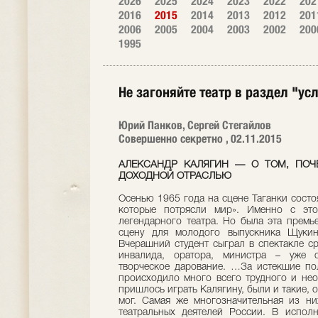
2026
2025
2024
2023
2022
202
2016
2015
2014
2013
2012
201
2006
2005
2004
2003
2002
200
1995
Не загоняйте театр в раздел "ус
Юрий Панков, Сергей Стегайлов
Совершенно секретно , 02.11.2015
АЛЕКСАНДР КАЛЯГИН — О ТОМ, ПО
ДОХОДНОЙ ОТРАСЛЬЮ
Осенью 1965 года на сцене Таганки состо
которые потрясли мир». Именно с это
легендарного театра. Но была эта прем
сцену для молодого выпускника Щукин
Вчерашний студент сыграл в спектакле ср
инвалида, оратора, министра – уже 
творческое дарование. …За истекшие по
происходило много всего трудного и нео
пришлось играть Калягину, были и такие, 
мог. Самая же многозначительная из ни
театральных деятелей России. В испол