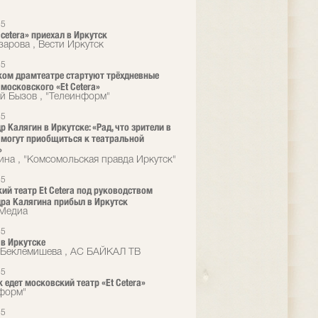
15
 cetera» приехал в Иркутск
зарова , Вести Иркутск
15
ком драмтеатре стартуют трёхдневные
 московского «Et Cetera»
й Бызов , "Телеинформ"
15
р Калягин в Иркутске: «Рад, что зрители в
 могут приобщиться к театральной
»
ина , "Комсомольская правда Иркутск"
15
ий театр Et Cetera под руководством
ра Калягина прибыл в Иркутск
кМедиа
15
в Иркутске
Беклемишева , АС БАЙКАЛ ТВ
15
к едет московский театр «Et Cetera»
форм"
15