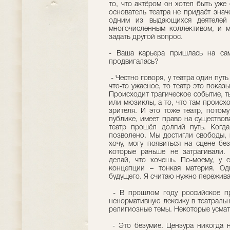
то, что актёром он хотел быть уже 
основатель театра не придаёт знач
одним из выдающихся деятелей 
многочисленным коллективом, и ме
задать другой вопрос.
- Ваша карьера пришлась на са
продвигалась?
- Честно говоря, у театра один пут
что-то ужасное, то театр это показы
Происходит трагическое событие, т
или мюзиклы, а то, что там происхо
зрителя. И это тоже театр, потом
публике, имеет право на существо
театр прошёл долгий путь. Когд
позволено. Мы достигли свободы, 
хочу, могу появиться на сцене бе
которые раньше не затрагивали.
делай, что хочешь. По-моему, у 
концепции – тонкая материя. Од
будущего. Я считаю нужно пережива
- В прошлом году российское пр
ненормативную лексику в театраль
религиозные темы. Некоторые усмат
- Это безумие. Цензура никогда н