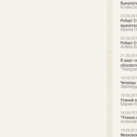
Выкупать
Юлия Бо
23.09.20
Роберт С
мужеств
Ирина Гл
22.09.20
Роберт С
Алёна К
21.09.20
В шорт-л
абсолют
"Театрал
19.09.20
Читинцы 
ЗабМед
19.09.20
Утиный 
Мария Ю
18.09.20
"Утиная 
Алексей
18.09.20
Московск