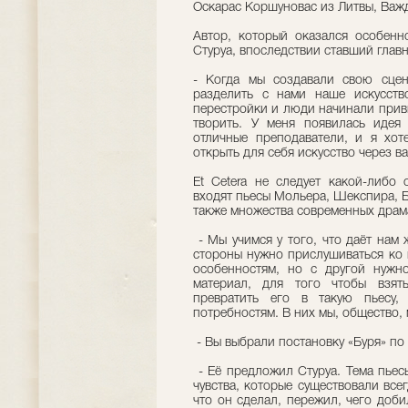
Оскарас Коршуновас из Литвы, Важ
Автор, который оказался особенн
Стуруа, впоследствии ставший главн
- Когда мы создавали свою сцен
разделить с нами наше искусств
перестройки и люди начинали прив
творить. У меня появилась идея
отличные преподаватели, и я хот
открыть для себя искусство через 
Et Cetera не следует какой-либо 
входят пьесы Мольера, Шекспира, Бе
также множества современных драм
- Мы учимся у того, что даёт нам
стороны нужно прислушиваться ко 
особенностям, но с другой нужн
материал, для того чтобы взят
превратить его в такую пьесу,
потребностям. В них мы, общество,
- Вы выбрали постановку «Буря» по
- Её предложил Стуруа. Тема пьесы
чувства, которые существовали всег
что он сделал, пережил, чего доб