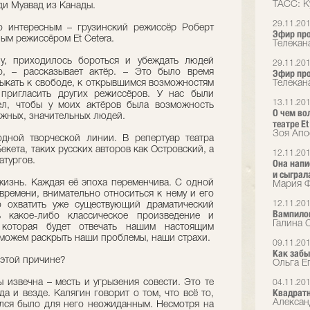
ТАСС: К
ди Муавад из Канады.
29.11.20
о интересным – грузинский режиссёр Роберт
Эфир про
ым режиссёром Et Cetera.
Телекан
у, приходилось бороться и убеждать людей
29.11.20
о, – рассказывает актёр. – Это было время
Эфир про
ыкать к свободе, к открывшимся возможностям
Телекан
 пригласить других режиссёров. У нас были
13.11.20
ел, чтобы у моих актёров была возможность
О чем во
важных, значительных людей.
театре Et
Зоя Апо
одной творческой линии. В репертуар театра
кета, таких русских авторов как Островский, а
12.11.20
атургов.
Она напи
и сыграл
 жизнь. Каждая её эпоха переменчива. С одной
Мария Ф
времени, внимательно относиться к нему и его
12.11.20
о охватить уже существующий драматический
Вампило
ь какое-либо классическое произведение и
Галина 
 которая будет отвечать нашим настоящим
 можем раскрыть наши проблемы, наши страхи.
09.11.20
Как забы
 этой причине?
Ольга Е
 извечна – месть и угрызения совести. Это те
04.11.20
Квадрат
да и везде. Калягин говорит о том, что всё то,
Алексан
ился было для него неожиданным. Несмотря на