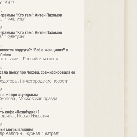
ультура
15
граммы "Кто там": Антон Пахомов
ал "Культуры"
15
граммы "Кто там": Антон Пахомов
ал "Культуры"
15
лнуются подруги?: "Всё о женщинах" в
 Cetera
стольская , Российская газета
15
сала пьесу про Чехова, срежиссировала ее
а
едотова , Нижегородские новости
15
в в жанре саундрамы
Снопова , Московская правда
15
ть кафе «Незабудка»?
гошина , Новые Известия
15
ные метры влияния
др Калягин , журнал "Театрал"