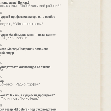
 надо душу! Но как?
лтаевская , "Забайкальский рабочий"
15
туруа: В профессии актера есть особое
о
адких , "Областная газета"
15
туруа: «Актёры для меня – те же кисти»
орк , "Конкурент"
15
исте «Звезды Театрала» появился
ный лидер
"
15
увидят театр Александра Калягина
иа
15
сюр
рченко , Радио "Орфей"
15
охота": Жизнь, в сущности, проиграна"
 Филиппов , "КиноТеатр"
15
ий театр «Et Cetera» под руководством