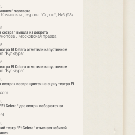
15
ишнем" человеке
 Каминская , журнал "Сцена", №6 (98)
15
 сестра" вышла из декрета
Снопова , Московская правда
15
еатра Et Cetera отметили капустником
л "Культура"
15
еатра Et Cetera отметили капустником
л "Культура"
15
 сестра» возвращается на сцену театра Et
.com
15
"Et Cetera" две сестры поборются за
24
15
ий театр "Et Cetera" отмечает юбилей
дания