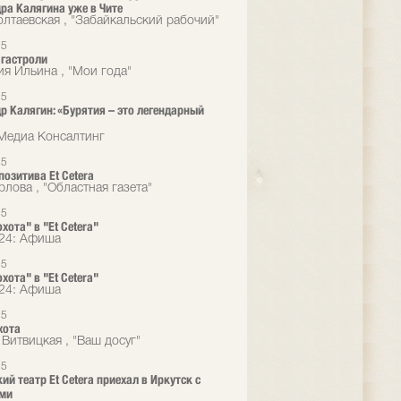
ра Калягина уже в Чите
лтаевская , "Забайкальский рабочий"
15
гастроли
ия Ильина , "Мои года"
15
р Калягин: «Бурятия – это легендарный
Медиа Консалтинг
15
позитива Et Cetera
рлова , "Областная газета"
15
хота" в "Et Cetera"
24: Афиша
15
хота" в "Et Cetera"
24: Афиша
15
хота
 Витвицкая , "Ваш досуг"
15
ий театр Et Cetera приехал в Иркутск с
ями