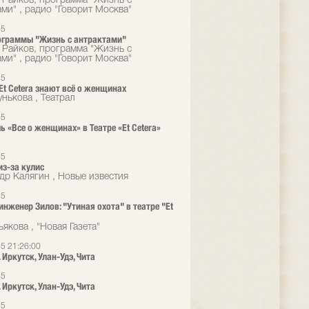
 Райков, программа "Жизнь с
ами" , радио "Говорит Москва"
15
ограммы "Жизнь с антрактами"
 Райков, программа "Жизнь с
ами" , радио "Говорит Москва"
15
 Et Cetera знают всё о женщинах
унькова , Театрал
15
ь «Все о женщинах» в Театре «Et Cetera»
15
из-за кулис
др Калягин , Новые известия
15
инженер Зилов: "Утиная охота" в театре "Et
якова , "Новая Газета"
5 21:26:00
 Иркутск, Улан-Удэ, Чита
15
 Иркутск, Улан-Удэ, Чита
15