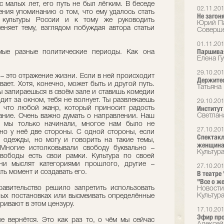
с малых лет, его путь не был лёгким. В беседе
02.11.20
ения упоминанию о том, что ему удалось стать
Не загоня
культуры России и к тому же руководить
Юрий Па
няет тему, взглядом побуждая автора статьи
Соверше
01.11.20
Паршива
мые разные политические периоды. Как она
Елена Г
29.10.20
ь – это отражение жизни. Если в ней происходит
Держитес
вает. Хотя, конечно, может быть и другой путь.
Татьяна
ы запираешься в своём зале и ставишь комедии
дит за окном, тебя не волнует. Ты развлекаешь
29.10.20
Институт
у что любой жанр, который приносит радость
Светлан
вание. Очень важно думать о направлении. Наш
а мы только начинали, многое нам было не
27.10.20
но у неё две стороны. С одной стороны, если
Спектакл
з одежды, но могу и говорить на такие темы,
женщина
 Многие истолковывали свободу буквально –
Культур
свободы есть свои рамки. Культура по своей
ни мыслят категориями прошлого, другие –
27.10.20
ть момент и создавать его.
В театре
"Все о ж
авительство решило запретить использовать
Новости
Культура
ных постановках или высмеивать определённые
ривают в этом цензуру.
17.10.20
Эфир пр
е вернётся. Это как раз то, о чём мы сейчас