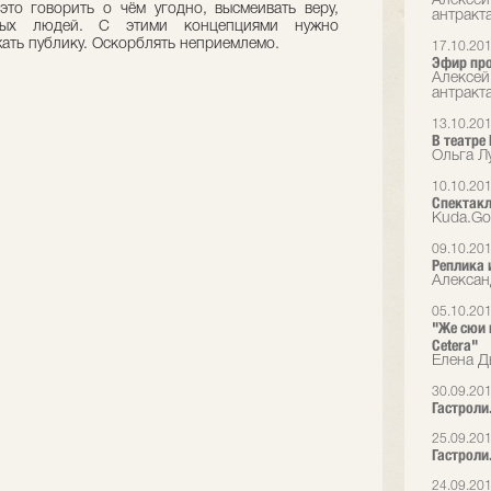
Алексей
это говорить о чём угодно, высмеивать веру,
антракт
орых людей. С этими концепциями нужно
ать публику. Оскорблять неприемлемо.
17.10.20
Эфир пр
Алексей
антракт
13.10.20
В театре
Ольга Л
10.10.20
Спектакл
Kuda.Go
09.10.20
Реплика 
Алексан
05.10.20
"Же сюи 
Cetera"
Елена Дь
30.09.201
Гастроли.
25.09.20
Гастроли.
24.09.20