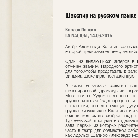
Шекспир на русском языке
Карлос Пачеко
LA NACION , 14.06.2015
Актёр Александр Калягин рассказы
которой представляет пьесу английс
Один из выдающихся актёров в Р
отмечен званием Народного артист
для того,чтобы представить в зал
Вильяма Шекспира, поставленную Р
В этом спектакле Калягин воп
шекспировской драматургии перс
Московского Художественного теат
труппе, которая будет представля
постановки, соответствующие духу
группа выпускников Калягина изъ
возник коллектив актёров под на
Тургеневской площади в отдельно
зала, первый из которых рассчита
часто в театр для совместной раб
как Адольф Шапиро Александр Мор