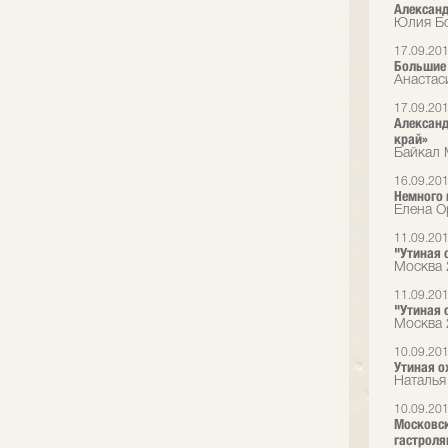
Александ
Юлия Бо
17.09.20
Большие 
Анастас
17.09.20
Александ
край»
Байкал 
16.09.20
Немного 
Елена О
11.09.20
"Утиная о
Москва 
11.09.20
"Утиная о
Москва 
10.09.20
Утиная о
Наталья
10.09.20
Московск
гастрол