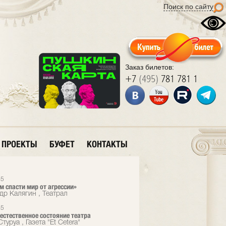
Поиск по сайту
Заказ билетов:
+7
(495)
781 781 1
ПРОЕКТЫ
БУФЕТ
КОНТАКТЫ
15
 спасти мир от агрессии»
др Калягин , Театрал
15
 естественное состояние театра
туруа , Газета "Et Cetera"