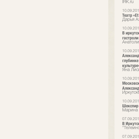
IRK.ru
10.09.20
Театр «Et
Дарья А
10.09.20
В иркутс
гастроли
Анатоли
10.09.20
Александ
глубинке
культуре
Яна Лис
10.09.20
Московск
Александ
Иркутс
10.09.20
Шекспир 
Марина 
07.09.20
В Иркутс
"Телеин
07.09.20