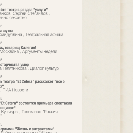
15
йте театр в раздел "услуги"
нков, Сергей Стегайлов ,
нно секретно
15
я шутка
убайдуллина , Театральная афиша
15
ь, товарищ Калягин!
 Москвина , Аргументы недели
15
 старчества умер
а Телятникова , Диалог культур
15
ь театра "Et Cetera" расскажет "все о
х"
а, РИА Новости
15
 "Et Cetera" состоится премьера спектакля
енщинах"
 Культуры , Телеканал "Россия-
"
15
ограммы "Жизнь с антрактами"