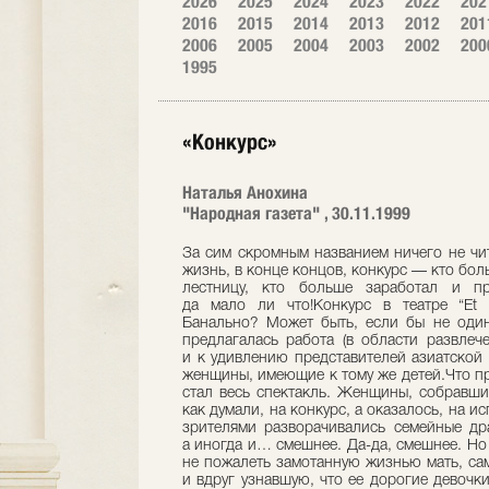
2026
2025
2024
2023
2022
202
2016
2015
2014
2013
2012
201
2006
2005
2004
2003
2002
200
1995
«Конкурс»
Наталья Анохина
"Народная газета" , 30.11.1999
За сим скромным названием ничего не чит
жизнь, в конце концов, конкурс — кто бо
лестницу, кто больше заработал и п
да мало ли что!Конкурс в театре “Et c
Банально? Может быть, если бы не оди
предлагалась работа (в области развлеч
и к удивлению представителей азиатской
женщины, имеющие к тому же детей.Что пр
стал весь спектакль. Женщины, собравшие
как думали, на конкурс, а оказалось, на и
зрителями разворачивались семейные др
а иногда и… смешнее. Да-да, смешнее. Но 
не пожалеть замотанную жизнью мать, са
и вдруг узнавшую, что ее дорогие девочк