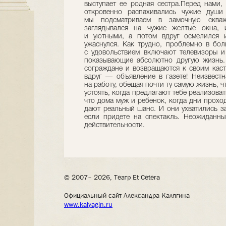
выступает ее родная сестра.Перед нами
откровенно распахивались чужие души 
мы подсматриваем в замочную скваж
заглядывался на чужие желтые окна, 
и уютными, а потом вдруг осмелился 
ужаснулся. Как трудно, проблемно в бо
с удовольствием включают телевизоры и
показывающие абсолютно другую жизнь.
сограждане и возвращаются к своим каст
вдруг — объявление в газете! Неизвестн
на работу, обещая почти ту самую жизнь, ч
устоять, когда предлагают тебе реализова
что дома муж и ребенок, когда дни проход
дают реальный шанс. И они ухватились за
если придете на спектакль. Неожиданны
действительности.
© 2007– 2026, Театр Et Cetera
Официальный сайт Александра Калягина
www.kalyagin.ru