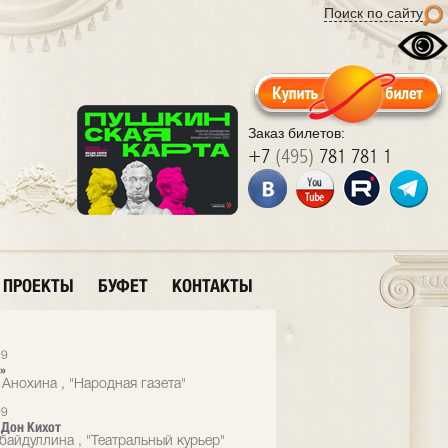
Поиск по сайту
Заказ билетов:
+7
(495)
781 781 1
ПРОЕКТЫ
БУФЕТ
КОНТАКТЫ
99
»
 Анохина , "Народная газета"
99
 Дон Кихот
убайдуллина , "Театральный курьер"