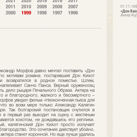
2021
2020
2019
2018
2017
2011
2010
2009
2008
2007
01.11.19
«Дон Ких
2000
1999
1998
1997
1996
Анна Ку
ксандр Морфов давно мечтал поставить «Дон
 по мотивам романа: постаревший Дон Кихот
и возвратился в родное поместье. Шлем,
напяливает Санчо Панса. Верный оруженосец
ать дело рыцаря Печального Образа. Актера на
о и благородного, жалкого и бессмертного –
орфов увидел фильм «Неоконченная пьеса для
 что во всем мире только Александр Калягин
ря. Так болгарский постановщик очутился в
ин в первый раз выходит на сцену с жестяным
вается хохотом, не дождавшись его реплики.
ый, калягинский Дон Кихот просто излучает
лагородство. Это сочетание действует убойно.
е актера станет коронной. Но еще лучше удались