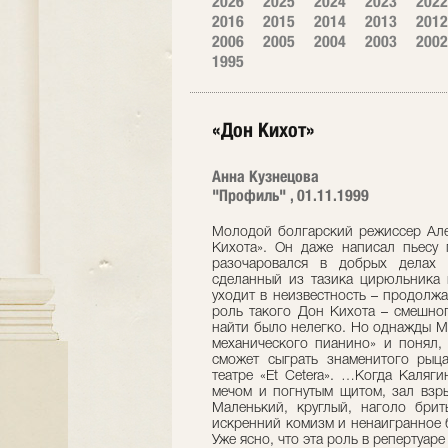
2026
2025
2024
2023
2022
2016
2015
2014
2013
2012
2006
2005
2004
2003
2002
1995
«Дон Кихот»
Анна Кузнецова
"Профиль" , 01.11.1999
Молодой болгарский режиссер Але
Кихота». Он даже написал пьесу
разочаровался в добрых делах 
сделанный из тазика цирюльника 
уходит в неизвестность – продолж
роль такого Дон Кихота – смешног
найти было нелегко. Но однажды М
механического пианино» и понял,
сможет сыграть знаменитого рыца
театре «Et Cetera». …Когда Каляг
мечом и погнутым щитом, зал взры
Маленький, круглый, наголо брит
искренний комизм и ненаигранное б
Уже ясно, что эта роль в репертуар