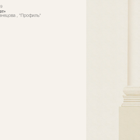
99
от»
знецова , "Профиль"