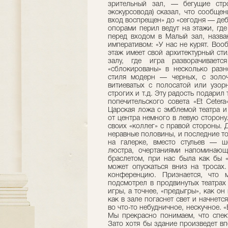
зрительный зал, — бегущие стр
экскурсовода) сказал, что сообщен
вход воспрещен» до «сегодня — де
опорами перил ведут на этажи, гд
перед входом в Малый зал, назв
императивом: «У нас не курят. Воо
этаж имеет свой архитектурный ст
залу, где игра разворачивает
«сблокированы» в несколько разн
стиля модерн — черных, с золо
витиеватых с полосатой или узор
строгих и т.д. Эту радость подарил 
попечительского совета «Et Ceter
Царская ложа с эмблемой театра и
от центра немного в левую сторон
своих «коллег» с правой стороны.
неравные половины, и последние тож
на галерке, вместо стульев — ш
люстра, очертаниями напоминающ
браслетом, при нас была как бы 
может опускаться вниз на тросах.
конференцию. Признается, что 
подсмотрел в продвинутых театрах
игры, а точнее, «предыгры», как он
как в зале погаснет свет и начнетс
во что-то небудничное, нескучное. 
Мы прекрасно понимаем, что спек
Зато хотя бы здание произведет в