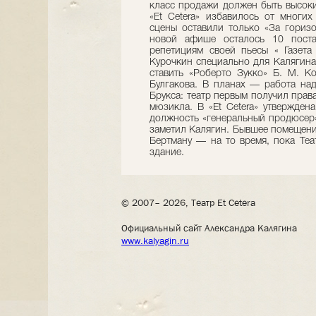
класс продажи должен быть высоки
«Et Cetera» избавилось от многи
сцены оставили только «За гориз
новой афише осталось 10 поста
репетициям своей пьесы « Газет
Курочкин специально для Калягина
ставить «Роберто Зукко» Б. М. 
Булгакова. В планах — работа на
Брукса: театр первым получил прав
мюзикла. В «Et Cetera» утвержден
должность «генеральный продюсер»
заметил Калягин. Бывшее помещени
Бертману — на то время, пока Теа
здание.
© 2007– 2026, Театр Et Cetera
Официальный сайт Александра Калягина
www.kalyagin.ru