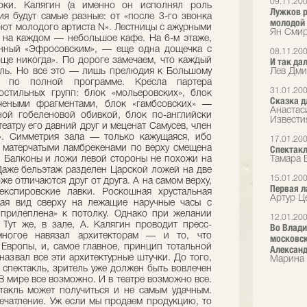
09.11.20
оки. Калягин (а именно он исполнял роль
Лужков р
ия будут самые разные: от «после 3-го звонка
молодой
бют молодого артиста N». Лестницы с ажурными
Ян Смир
е на каждом — небольшое кафе. На 6-м этаже,
анный «Эфросовским», — еще одна дощечка с
08.11.20
бще никогда». По дороге замечаем, что каждый
И так да
иль. Но все это — лишь прелюдия к Большому
Лев Дми
ся по полной программе. Кресла партера
31.01.20
остильных групп: блок «мольеровских», блок
Сказка д
чеными фрагментами, блок «гамбсовских» —
Анастас
ной гобеленовой обивкой, блок по-английски
Извести
театру его давний друг и меценат Самусев, член
a». Симметрия зала — только кажущаяся, ибо
17.01.20
 матерчатыми ламбрекенами по верху смещена
Спектакл
у. Балконы и ложи левой стороны не похожи на
Тамара 
 Даже бельэтаж разделен Царской ложей на две
15.01.20
е отличаются друг от друга. А на самом верху,
Первая л
експировские лавки. Роскошная хрустальная
Артур Це
ая вид сверху на лежащие наручные часы с
«прилеплена» к потолку. Однако при желании
12.01.20
 Тут же, в зале, А. Калягин проводит пресс-
Во Влади
многое навязал архитекторам — и то, что
московск
 Европы, и, самое главное, принцип тотальной
Александ
 назвал все эти архитектурные штучки. До того,
Марина 
я спектакль, зритель уже должен быть вовлечен
«В мире все возможно. И в театре возможно все.
такль может получиться и не самым удачным.
печатление. Уж если мы продаем продукцию, то