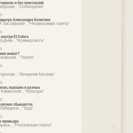
нтересно и без спектаклей
абурова , "Собеседник"
05
едыгра Александра Калягина
й Заславский , "Независимая газета"
05
внутри Et Cetera
Ходнев , "Коммерсантъ"
05
реме живет?
ковский , "Газета"
05
пурнова , "Вечерняя Москва"
05
есел, хороших и разных
 Каминская , "Культура"
05
алягина сбываются
Лебедина , "Труд"
05
я премьера
рась , "Российская газета"