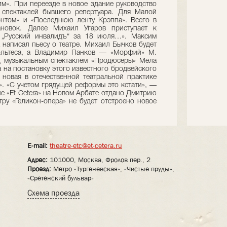
м». При переезде в новое здание руководство
х спектаклей бывшего репертуара. Для Малой
онтом» и «Последнюю ленту Крэппа». Всего в
новок. Далее Михаил Угаров приступает к
а „Русский инвалидъ“ за 18 июля…». Максим
 написал пьесу о театре. Михаил Бычков будет
Кольтеса, а Владимир Панков — «Морфий» М.
д музыкальным спектаклем «Продюсеры» Мела
а на постановку этого известного бродвейского
а новая в отечественной театральной практике
. «С учетом грядущей реформы это кстати», —
е «Et Cetera» на Новом Арбате отдано Дмитрию
тру «Геликон-опера» не будет отстроено новое
E-mail:
theatre-etc@et-cetera.ru
Адрес:
101000, Москва, Фролов пер., 2
Проезд:
Метро «Тургеневская», «Чистые пруды»,
«Сретенский бульвар»
Схема проезда