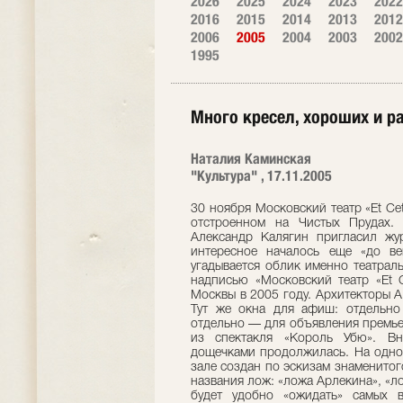
2026
2025
2024
2023
2022
2016
2015
2014
2013
2012
2006
2005
2004
2003
2002
1995
Много кресел, хороших и р
Наталия Каминская
"Культура" , 17.11.2005
30 ноября Московский театр «Et Cet
отстроенном на Чистых Прудах.
Александр Калягин пригласил жур
интересное началось еще «до в
угадывается облик именно театрал
надписью «Московский театр «Et C
Москвы в 2005 году. Архитекторы А.
Тут же окна для афиш: отдельно
отдельно — для объявления премье
из спектакля «Король Убю». Вн
дощечками продолжилась. На одно
зале создан по эскизам знаменито
названия лож: «ложа Арлекина», «ло
будет удобно «ожидать» самых в