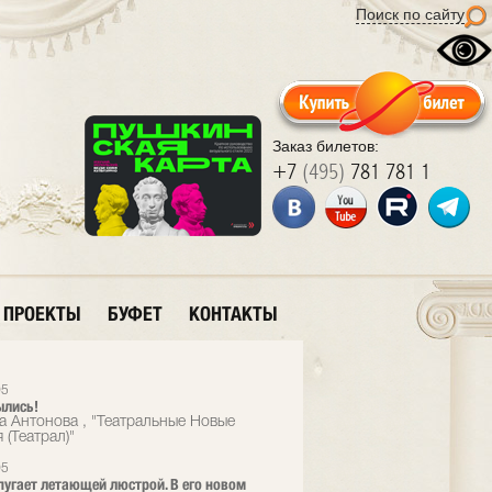
Поиск по сайту
Заказ билетов:
+7
(495)
781 781 1
ПРОЕКТЫ
БУФЕТ
КОНТАКТЫ
05
ылись!
а Антонова , "Театральные Новые
 (Театрал)"
05
пугает летающей люстрой. В его новом