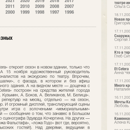
2021
2020
2019
2018
2017
театре и
2011
2010
2009
2008
2007
Ольга С
2000
1999
1998
1997
1996
18.11.20
Новая пр
Григори
17.11.20
Снаружи, 
азных
Сергей 
17.11.20
Кто в те
Глеб Сит
17.11.20
era» откроет сезон в новом здании, только что
Et Сetera
 А 15 ноября художественный руководитель
Анна Че
налистов на экскурсию по театру. Впрочем,
ешалки», с фасада, в котором и без афиш
17.11.20
Много кр
ьного здания. А на видном месте — дощечка с
Наталия
etera» построен на средства жителей города
 Кузьмин, А. Боков, А. Великанов, М. Белица».
16.11.20
 репертуар на месяц, отдельно — на сезон,
Мечты К
р. И огромный дисплей, транслирующий сцены
Любовь 
утри игра с золочеными «мемориальными»
й — сообщение о том, что занавес в Большом
16.11.20
Каменна
го сценографа Эдуарда Кочергина. На других —
Алена Ка
жа Фальстафа», «ложа Годо» (вот где, вероятно,
ысоких гостей!). Над дверями, ведущими в