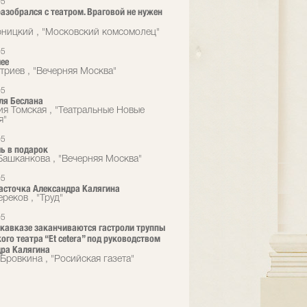
05
азобрался с театром. Враговой не нужен
ницкий , "Московский комсомолец"
05
лее
триев , "Вечерняя Москва"
05
ля Беслана
ия Томская , "Театральные Новые
я"
05
ь в подарок
Башканкова , "Вечерняя Москва"
05
асточка Александра Калягина
реков , "Труд"
05
кавказе заканчиваются гастроли труппы
ого театра “Et cetera” под руководством
ра Калягина
Бровкина , "Росийская газета"