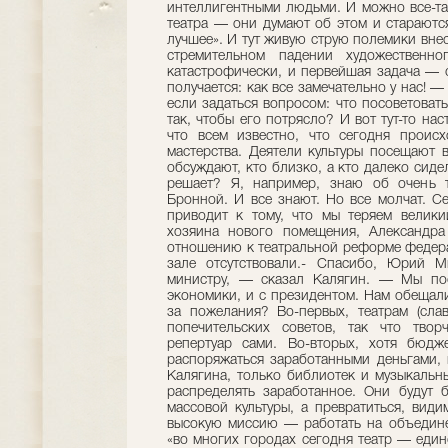
интеллигентными людьми. И можно все-та
театра — они думают об этом и стараются
лучшее». И тут живую струю полемики вне
стремительном падении художественно
катастрофически, и первейшая задача — 
получается: как все замечательно у нас! 
если задаться вопросом: что посоветоват
так, чтобы его потрясло? И вот тут-то на
что всем известно, что сегодня происх
мастерства. Деятели культуры посещают 
обсуждают, кто близко, а кто далеко сидел
решает? Я, например, знаю об очень 
Бронной. И все знают. Но все молчат. С
приводит к тому, что мы теряем велики
хозяина нового помещения, Александра
отношению к театральной реформе федера
зале отсутствовали.- Спасибо, Юрий М
министру, — сказал Калягин. — Мы пос
экономики, и с президентом. Нам обещали
за пожелания? Во-первых, театрам (слав
попечительских советов, так что твор
репертуар сами. Во-вторых, хотя бюдж
распоряжаться заработанными деньгами, 
Калягина, только библиотек и музыкальн
распределять заработанное. Они будут б
массовой культуры, а превратиться, види
высокую миссию — работать на объедине
«во многих городах сегодня театр — един