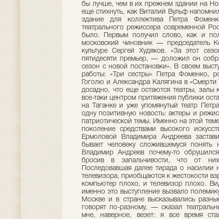
бы лучше, чем в их прежнем здании на Н
еще стихнуть, как Виталий Вульф напомнил
здание для коллектива Петра Фомен
театрального режиссера современной Рос
было. Первым получил слово, как и по
московский чиновник — председатель Ко
культуре Сергей Худяков. «За этот сез
пятидесяти премьер, — доложил он собр
сезон с новой постановки». В своем выс
работы: «Три сестры» Петра Фоменко, 
Гоголю и Александра Калягина в «Смерти 
досадно, что еще остаются театры, залы 
все-таки центром притяжения публики оста
на Таганке и уже упомянутый театр Петр
одну позитивную новость: актеры и режи
патриотической темы. Именно на этой теме
поколение средствами высокого искусст
Ермоловой Владимира Андреева застави
бывает человеку сложившемуся понять 
Владимир Андреев почему-то обрушился
бросив в запальчивости, что от н
Последовавшая далее тирада о насилии на
телевизора, приобщаются к жестокости вз
компьютер плохо, и телевизор плохо. Ви
именно это выступление вызвало полемику
Москве и в стране высказывались разны
говорят по-разному, — сказал театраль
мне, наверное, везет: я все время ст