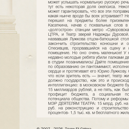
может услышать нормальную русскую речь,
тут есть некоторая доля скепсиса. Неко
может гарантировать, что все эти поправк
какая нынче вроде бы всех устраивает? Н
перешел на предметы более приземле
Касаткина, начав с похвальных слов в
«долгострое» станции метро «Суворовска
ЦТРА, и Театр зверей Надежды Дуровой.
назвавшая Лужкова отцом-батюшкой стол
закончить строительство конюшни и о
Спесивцев, прорвавшийся на сцену и 
помещение. Но оно очень маленькое! У н
недавно молодые ребята убили палками дв
в студии позанимались! Дайте помещение
по образованию он пантомимист, исполнил
сердце и протягивает его Юрию Лужкову. 
что если зритель есть — значит, театр ж
должно государство, как это и происхо
интеллигенцию: в московском бюджете буд
15 миллиардов рублей, а не пять, как был
профицит бюджета, а социальная по
потенциала общества. Потому и реформ
МЭР ДЕЯТЕЛЯМ ТЕАТРА: 15 млрд. руб. на к
руб. на реконструкцию и строительств
процентов- 1,5 тыс. кв. м бесплатного жил
© 2007– 2026, Театр Et Cetera