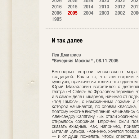
2026
2025
2024
2023
2022
202
2016
2015
2014
2013
2012
201
2006
2005
2004
2003
2002
200
1995
И так далее
Лев Дмитриев
"Вечерняя Москва" , 08.11.2005
Ежегодные встречи московского мэра 
традицией. Как и то, что эти встречи 
культуры, практически только что сданном 
Юрий Михайлович встретился с деятеля
театра «Et Сetera» во Фроловом переулке, 
и в самом деле шикарное, начиная от подъ
«под Гамбса», с изысканными ложами и б
которой начинается, по словам классика,
поэтому многие выступления начинались с
Александру Калягину. «Вы стали хозяином
открылось собрание. Впрочем, были поз
сказать ехидные. Как, например, привет
Виталия Вульфа. «Конечно, хочется поздрав
— и от души пожелать, чтобы спектакли,