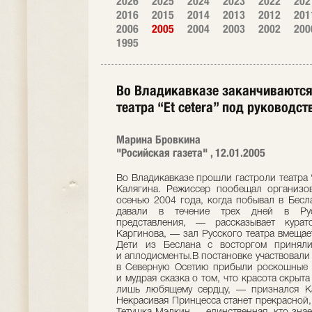
2026
2025
2024
2023
2022
202
2016
2015
2014
2013
2012
201
2006
2005
2004
2003
2002
200
1995
Во Владикавказе заканчиваются
театра “Et cetera” под руковод
Марина Бровкина
"Росийская газета" , 12.01.2005
Во Владикавказе прошли гастроли театра “
Калягина. Режиссер пообещал организов
осенью 2004 года, когда побывал в Бесл
давали в течение трех дней в Ру
представления, — рассказывает кура
Каргинова, — зал Русского театра вмещае
Дети из Беслана с восторгом приняли
и аплодисменты.В постановке участвовали л
в Северную Осетию прибыли роскошные 
и мудрая сказка о том, что красота скрыт
лишь любящему сердцу, — признался Ка
Некрасивая Принцесса станет прекрасной,