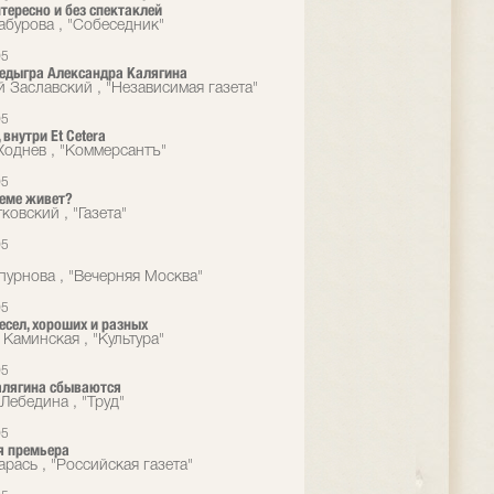
нтересно и без спектаклей
абурова , "Собеседник"
05
едыгра Александра Калягина
й Заславский , "Независимая газета"
05
внутри Et Cetera
Ходнев , "Коммерсантъ"
05
реме живет?
ковский , "Газета"
05
пурнова , "Вечерняя Москва"
05
есел, хороших и разных
 Каминская , "Культура"
05
алягина сбываются
Лебедина , "Труд"
05
я премьера
рась , "Российская газета"