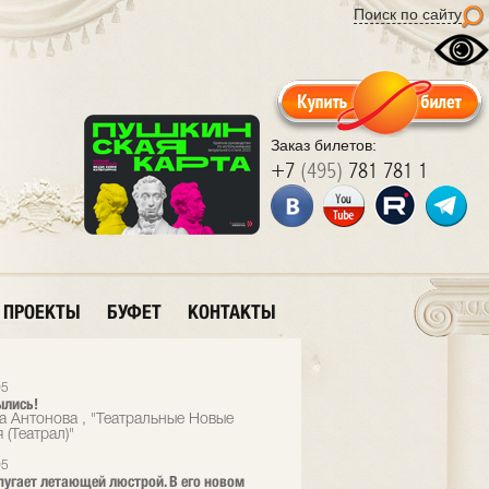
Поиск по сайту
Заказ билетов:
+7
(495)
781 781 1
ПРОЕКТЫ
БУФЕТ
КОНТАКТЫ
05
ылись!
а Антонова , "Театральные Новые
 (Театрал)"
05
пугает летающей люстрой. В его новом