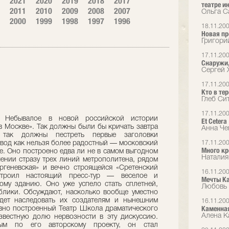
2021
2020
2019
2018
2017
театре и
2011
2010
2009
2008
2007
Ольга С
2000
1999
1998
1997
1996
18.11.20
Новая пр
Григори
17.11.20
Снаружи, 
Сергей 
17.11.20
Кто в те
Глеб Сит
17.11.20
. Небывалое в новой российской истории
Et Сetera
в Москве». Так должны были бы кричать завтра
Анна Че
я так должны пестреть первые заголовки
овод как нельзя более радостный — московский
17.11.20
Много кр
ие. Оно построено едва ли не в самом выгодном
Наталия
ении стразу трех линий метрополитена, рядом
ргеневская» и вечно строящейся «Сретенский
16.11.20
строил настоящий пресс-тур — веселое и
Мечты К
ому зданию. Оно уже успело стать сплетней,
Любовь 
блики. Обсуждают, насколько вообще уместно
удет наследовать их создателям и нынешним
16.11.20
Каменна
вно построенный Театр Школа драматического
Алена Ка
звестную долю нервозности в эту дискуссию.
ым по его авторскому проекту, он стал