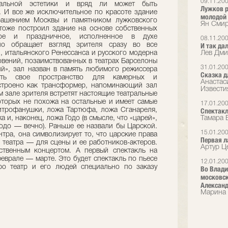
09.11.20
ральной эстетики и вряд ли может быть
Лужков р
 И все же исключительное по красоте здание
молодой
крашением Москвы и памятником лужковского
Ян Смир
тоже построил здание на основе собственных
ное и праздничное, исполненное в духе
08.11.20
оно обращает взгляд зрителя сразу во все
И так да
, итальянского Ренессанса и русского модерна
Лев Дми
овений, позаимствованных в театрах Барселоны
31.01.20
й», зал назван в память любимого режиссера
Сказка д
ять свое пространство для камерных и
Анастас
строено как трансформер, напоминающий зал
Извести
 зале зрителя встретят настоящие театральные
оторых не похожа на остальные и имеет самые
17.01.20
трофанушки, ложа Тартюфа, ложа Сганареля,
Спектакл
 и, наконец, ложа Годо (в смысле, что «царей»,
Тамара 
Годо — вечно). Раньше ее назвали бы Царской.
15.01.20
тра, она символизирует то, что царские права
Первая л
 театра — для сцены и ее работников-актеров.
Артур Це
ственным концертом. А первый спектакль на
еврале — марте. Это будет спектакль по пьесе
12.01.20
ро театр и его людей специально по заказу
Во Влади
московск
Александ
Марина 