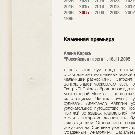
2026
2025
2024
2023
2022
2016
2015
2014
2013
2012
2006
2005
2004
2003
2002
1995
Каменная премьера
Алена Карась
"Российская газета" , 16.11.2005
«Театральный бум продолжается
строительство театральных зданий 
мальчишки-разносчики. Сегодн
центральных и московских газет. П
Театр «Et Cetera» обрел новое здан
месте старой Москвы — на пересеч
со станциями «Чистые Пруды», «Ту
бульвар». Александр Калягин у
увлекательное путешествие по нов
притчей во языцех театральной пу
строить авторские здания, кто б
руководителям. Относительно неда
искусства на Сретенке уже внес и
Созданный Анатолием Васильев