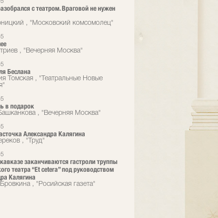
05
азобрался с театром. Враговой не нужен
ницкий , "Московский комсомолец"
05
лее
триев , "Вечерняя Москва"
05
ля Беслана
ия Томская , "Театральные Новые
я"
05
ь в подарок
Башканкова , "Вечерняя Москва"
05
асточка Александра Калягина
реков , "Труд"
05
кавказе заканчиваются гастроли труппы
ого театра “Et cetera” под руководством
ра Калягина
Бровкина , "Росийская газета"