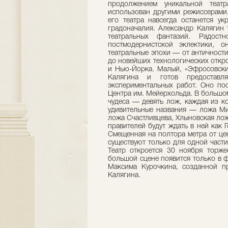
продолжением уникальной теат
использован другими режиссерами.
его театра навсегда останется у
градоначалия. Александр Калягин 
театральных фантазий. Радост
постмодернистской эклектики, 
театральные эпохи — от античности
до новейших технологических откр
и Нью-Йорка. Малый, «Эфросовски
Калягина и готов предоставл
экспериментальных работ. Оно по
Центра им. Мейерхольда. В большом
чудеса — девять лож, каждая из к
удивительные названия — ложа Ми
ложа Счастливцева, Хлыновская ложа
правителей будут ждать в ней как 
Смещенная на полтора метра от цен
существуют только для одной части
Театр откроется 30 ноября торже
большой сцене появится только в ф
Максима Курочкина, созданной п
Калягина.