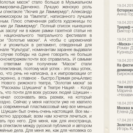
"Золотых масок" стало больше в Музыкальном
19.04.20
емировича-Данченко. Лучшую женскую роль
Осторожн
м спектакле "Лючия ди Ламмермур"; Александр
Анна Го
ежиссером за "Гамлета", написанного лучшим
ным. Плюс отмеченная работа художницы по
19.04.20
чии ди Ламмермур". Полный список нынешних
Триумф 
ых заслуг ни в какие рамки газетной статьи не
Виктор 
и национального театрального фестиваля в
19.04.20
ри "Золотые маски". А чтобы с церемонией
«Маска» 
т и уложиться в регламент, отведенный для
Роман Д
анале "Культура", номинантам заранее выдавали
Кузнецо
 случае победы на сцене говорить не больше
хронометражем почти все справились. И самыми
19.04.20
и ответами при получении "Масок" стали
На фести
ллективная, поэтому мой успех - это ваш успех,
доминир
но, что речь не написана, а к импровизации от
Бирюков
скренно, а главное - быстро.Прямая речьАлвис
19.04.20
 Нового рижского театра, "Золотая маска" за
Тем напр
 "Рассказы Шукшина" в Театре Наций: - Когда
Марина 
ть, что почти для всех русских людей Шукшин -
«Незави
начал осознавать весь размах, на который
оздно. Сейчас у меня наглости уже не хватило
18.04.20
наш современный пластмассовый мир все меньше
Москва 
. Шукшин был очень-очень настоящий. Все мы -
Елена Д
ютно здоровый; всем нам хочется лечиться, и
17.04.20
мать про него. Для меня, как для иностранца,
Золотая 
а спектакле между русской публикой и автором
Игорь Ка
мейные дела. Для меня же, как для человека со