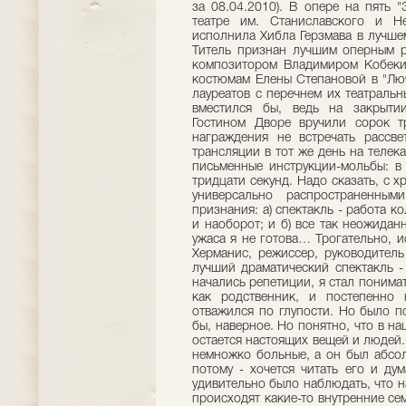
за 08.04.2010). В опере на пять 
театре им. Станиславского и Н
исполнила Хибла Герзмава в лучше
Титель признан лучшим оперным р
композитором Владимиром Кобеки
костюмам Елены Степановой в "Лю
лауреатов с перечнем их театральн
вместился бы, ведь на закрыти
Гостином Дворе вручили сорок т
награждения не встречать рассве
трансляции в тот же день на телек
письменные инструкции-мольбы: в
тридцати секунд. Надо сказать, с 
универсально распространенным
признания: а) спектакль - работа ко
и наоборот; и б) все так неожидан
ужаса я не готова… Трогательно, и
Херманис, режиссер, руководитель
лучший драматический спектакль -
начались репетиции, я стал понима
как родственник, и постепенно 
отважился по глупости. Но было п
бы, наверное. Но понятно, что в 
остается настоящих вещей и людей
немножко больные, а он был абсол
потому - хочется читать его и ду
удивительно было наблюдать, что н
происходят какие-то внутренние се