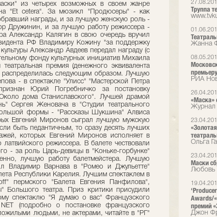
27.08.20
маски" из четырех возможных в своем жанре
Труппа те
а "Et cetera". За мюзикл "Продюсеры" - как
www.tvku
обравший награды, и за лучшую женскую роль -
гор Дружинин, и за лучшую работу режиссера -
01.06.20
ра Александр Калягин в свою очередь вручил
Театраль
зидента РФ Владимиру Кожину "за поддержку
Жанна Ф
 культуры Александр Авдеев передал награду (с
08.05.20
тельному фонду культурных инициатив Михаила
Московск
 театральная премия (денежного эквивалента
премьеру
) распределилась следующим образом. Лучшую
РИА Но
пова - в спектакле "Улисс" "Мастерской Петра
признан Юрий Погребничко за постановку
26.04.20
"Около дома Станиславского". Лучшей драмой
«Маска» 
ь" Сергея Женовача в "Студии театрального
Журнал 
 большой формы - "Рассказы Шукшина" Алвиса
орых Евгений Миронов сыграл лучшую мужскую
23.04.20
«Золотая
сли быть педантичным, то сразу десять лучших
театраль
ажей, которых Евгений Миронов исполняет в
Ольга Г
о латвийского режиссера. В балете чествовали
го - за роль Царь-девицы в "Коньке-горбунке"
23.04.20
венно, лучшую работу балетмейстера. Лучшую
Маски с
ил Владимир Варнава в "Ромео и Джульетте"
Любовь 
лета Республики Карелия. Лучшим спектаклем в
off" пермского "Балета Евгения Панфилова",
19.04.20
‘Producer
ы" Большого театра. Приз критики присудили
Awards/«
ому спектаклю "Я думаю о вас" Французского
премий «
 NET (подробно о постановке французского
Джон Фр
пожилыми людьми, не актерами, читайте в "РГ"