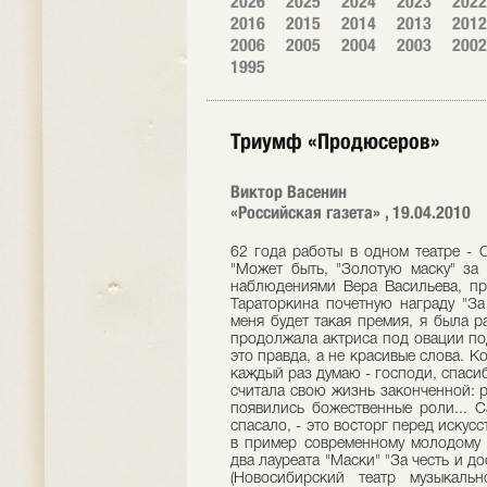
2026
2025
2024
2023
2022
2016
2015
2014
2013
2012
2006
2005
2004
2003
2002
1995
Триумф «Продюсеров»
Виктор Васенин
«Российская газета» , 19.04.2010
62 года работы в одном театре - 
"Может быть, "Золотую маску" за 
наблюдениями Вера Васильева, пр
Тараторкина почетную награду "За 
меня будет такая премия, я была ра
продолжала актриса под овации под
это правда, а не красивые слова. Ко
каждый раз думаю - господи, спасиб
считала свою жизнь законченной: р
появились божественные роли... С
спасало, - это восторг перед искус
в пример современному молодому 
два лауреата "Маски" "За честь и 
(Новосибирский театр музыкаль