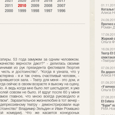
2021
2020
2019
2018
2017
2011
2010
2009
2008
2007
01.11.20
Наталья 
2000
1999
1998
1997
1996
Алиса Н
24.09.20
Прогноз 
Роман Д
17.09.20
Жаркий 
Ольга Ф
16.09.20
Театр Et
спектакл
Сатиры. 53 года замужем за одним человеком.
«Театра
качество верности дают?" - делилась своими
инимая из рук президента фестиваля Георгия
07.09.20
По дорог
честь и достоинство". "Когда я узнала, что у
Алиса Н
стеряна - я и так очень счастливый человек, -
нявшегося зала. - Театр для меня - это дом, и
01.09.20
гда сейчас в своем возрасте я выхожу на сцену,
«У вечно
о. А ведь когда мне было лет шестьдесят, я уже
Ольга Е
олей совсем не было. И вдруг после 60 у меня
амое главное, что мною всегда руководило и
27.08.20
ством". Заразительное жизнелюбие в тот вечер -
Et Ceter
депрессивному театру - демонстрировали еще
"Бури" п
достоинство" Владимир Зельдин и Иван Ромашко
РИА Но
ной комедии). Что же касается конкурсных