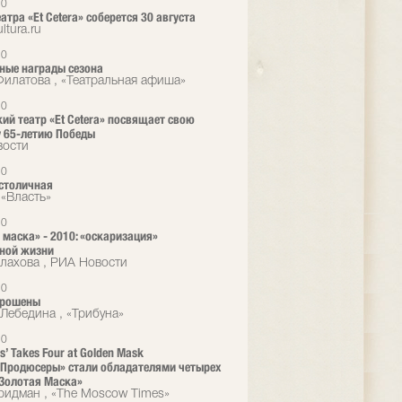
10
атра «Et Cetera» соберется 30 августа
ltura.ru
10
ные награды сезона
илатова , «Театральная афиша»
10
ий театр «Et Cetera» посвящает свою
 65-летию Победы
вости
10
столичная
«Власть»
10
 маска» - 2010: «оскаризация»
ной жизни
алахова , РИА Новости
10
брошены
Лебедина , «Трибуна»
10
s’ Takes Four at Golden Mask
Продюсеры» стали обладателями четырех
Золотая Маска»
идман , «The Moscow Times»