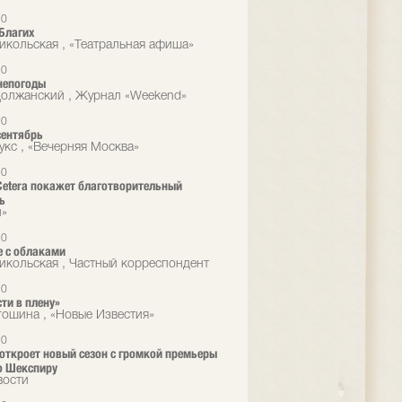
10
Благих
икольская , «Театральная афиша»
10
непогоды
олжанский , Журнал «Weekend»
10
сентябрь
укс , «Вечерняя Москва»
10
 Cetera покажет благотворительный
ь
л»
10
е с облаками
икольская , Частный корреспондент
10
сти в плену»
гошина , «Новые Известия»
10
a откроет новый сезон с громкой премьеры
о Шекспиру
вости