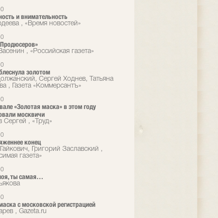
10
ость и внимательность
рдеева , «Время новостей»
10
«Продюсеров»
Васенин , «Российская газета»
10
блеснула золотом
олжанский, Сергей Ходнев, Татьяна
ва , Газета «Коммерсантъ»
10
вале «Золотая маска» в этом году
овали москвичи
 Сергей , «Труд»
10
яженнее конец
Гайкович, Григорий Заславский ,
симая газета»
10
моя, ты самая…
ьякова
10
маска с московской регистрацией
рев , Gazeta.ru