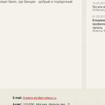
усскую баню, где банщик - добрый и порядочный
15.04.20
Тот, кто 
Александ
01.03.20
Владимир
професси
тягость
Жанна Ф
E-mail:
theatre-etc@et-cetera.ru
Адрес:
101000, Москва, Фролов пер., 2