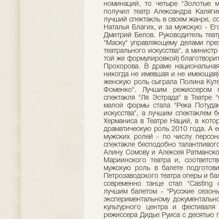
номинаций, то четыре "Золотые 
получил театр Александра Калягин
лучший спектакль в своем жанре, с
Наталья Благих, и за мужскую - Е
Дмитрий Белов. Руководитель теат
"Маску" управляющему делами пре
театрального искусства", а министр
той же формулировкой) благотвори
Прохорова. В драме национальная
никогда не имевшая и не имеющая
женскую роль сыграла Полина Куте
Фоменко". Лучшим режиссером 
спектакля "Ля Эстрада" в Театре 
малой формы стала "Река Потудан
искусства", а лучшим спектаклем
Херманиса в Театре Наций, в кот
драматическую роль 2010 года. А е
мужских ролей - по числу персон
спектакле бесподобно талантливог
Алину Сомову и Алексея Ратманско
Мариинского театра и, соответст
мужскую роль в балете подготов
Петрозаводского театра оперы и ба
современно танце стал "Сasting 
лучшим балетом - "Русские сезон
экспериментальному документальн
культурного центра и фестиваля
режиссера Дидье Руиса с десятью 