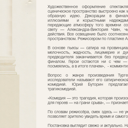
Художественное оформление спектакля
сценическое пространство выстроено как м
образную идею. Декорации в финал
иллюзиями и корыстными надеждами
передающие атмосферу того времени с
свету — Александра-Виктория Чаян, ч
действия. Все освещение было соотнесен
пространством. Режиссером по пластике А
В основе пьесы — сатира на провинциал
мелочность, жадность, лицемерие и ду
предводителя заканчивается без предво
финалом. Герои остаются ни с чем — 
посмеялись, а в итоге плачем», - коммент
Вопрос о жанре произведения Турген
исследователи называют его сатирическо
комедией. Юрий Буторин предлагае
трагикомедией.
«Комедия — это трагедия, которая произо
для героев — на грани срыва», — признает
По словам режиссёра, смех здесь — не у
позволяет зрителю увидеть время и самого
Постановка выглядит свежо и актуально. Н