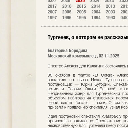
5:00
2026
2025
2024
2023
202
2017
2016
2015
2014
2013
201
2007
2006
2005
2004
2003
200
1997
1996
1995
1994
1993
0:0
Тургенев, о котором не рассказ
Екатерина Бородина
Московский комсомолец , 02.11.2025
В театре Александра Калягина состоялась 
30 октября в театре «Et Cetera» Алек
спектакля по пьесе Ивана Тургенева «
постановщик — Юрий Буторин. Спектак
артистки России Ольги Беловой, исп
Непривычный жанр для Тургеневский про
объектом наблюдения становится пороч
герой, как по Гоголю, — смех. О том как
привели к появлению спектакля, узнал ко
Идея постановки спектакля «Завтрак у пре
произошла неожиданно. Предложение пос
несвойственную для Тургенева пьесу пост