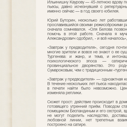
Ильинишну Каурову — 45-летнюю вдову по
пьесы, давно исчезнувшей с репертуарн
именно сейчас — в год своего юбилея.
Юрий Буторин, несколько лет работавший
прославившийся своими режиссёрскими ра
сначала сомневался. «Оля Белова позвони
помочь в этой работе. Сначала я муч
Александрович одобрил, - и всё началось»
«Завтрак у предводителя», сегодня почти
многие зрители и вовсе не знают о ее су
Тургенева: и жанр, и тема, и интона
психологического эпоса — сатирич
провинциальное дворянство. Это ро
Сумароковым, чем с традиционным «турген
«Завтрак у предводителя» — одноактная ко
В течение нескольких лет пьеса находилас
в печати найти было невозможно. Цен
изменяла реплики.
Сюжет прост: действие происходит в доме
готовящего утренний приём. Поводом ст
помещиком Беспандиным и его сестрой, вд
не могут поделить наследство, достав
любовной линии, нет трепетных вза
построено на сатире.