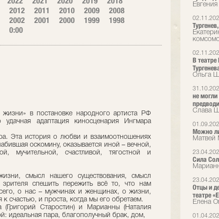
2022
2021
2020
2019
2018
Евгения
2012
2011
2010
2009
2008
2002
2001
2000
1999
1998
02.11.20
Тургенев
0:00
Екатери
комсом
02.11.20
В театре
Тургенев
Ольга Ш
31.10.20
не могли
предводит
Слава Ша
 жизни» в постановке народного артиста РФ
 удачная адаптация киносценария Ингмара
01.09.20
Можно л
тра. Эта история о любви и взаимоотношениях
Матвей 
абившая оскомину, оказывается иной – вечной,
ой, мучительной, счастливой, тягостной и
23.04.20
Сила Со
Марианн
жизни, смысл нашего существования, смысл
23.04.20
т зрителя спешить пережить всё то, что нам
Отцы и д
всего, о нас – мужчинах и женщинах, о жизни,
театре «E
 к счастью, и проста, когда мы его обретаем.
Елена О
 (Григорий Старостин) и Марианны (Наталия
й: идеальная пара, благополучный брак, дом,
01.04.20