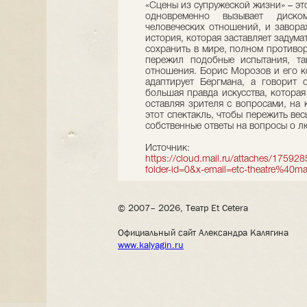
«Сцены из супружеской жизни» – это
одновременно вызывает диско
человеческих отношений, и завора
история, которая заставляет задумат
сохранить в мире, полном противор
пережил подобные испытания, та
отношения. Борис Морозов и его к
адаптирует Бергмана, а говорит 
большая правда искусства, котора
оставляя зрителя с вопросами, на 
этот спектакль, чтобы пережить вес
собственные ответы на вопросы о л
Источник:
https://cloud.mail.ru/attaches/
folder-id=0&x-email=etc-theatre%40ma
© 2007– 2026, Театр Et Cetera
Официальный сайт Александра Калягина
www.kalyagin.ru