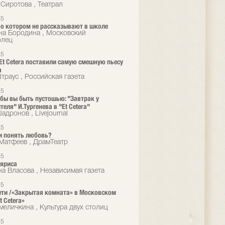
 Сиротова , Театрал
25
, о котором не рассказывают в школе
на Бородина , Московский
олец
25
 Et Сetera поставили самую смешную пьесу
а
траус , Российская газета
25
 бы вы быть пустошью: "Завтрак у
еля" И.Тургенева в "Et Cetera"
дронов , Livejournal
25
и понять любовь?
Матфеев , ДрамТеатр
25
ляриса
а Власова , Независимая газета
25
ети /«Закрытая комната» в Московском
t Cetera»
меличкина , Культура двух столиц
25