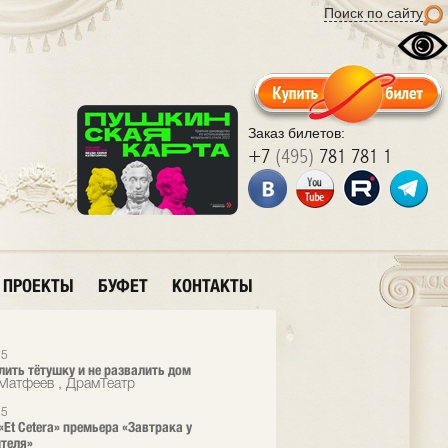
Поиск по сайту
Заказ билетов:
+7
(495)
781 781 1
ПРОЕКТЫ
БУФЕТ
КОНТАКТЫ
25
лить тётушку и не развалить дом
Матфеев , ДрамТеатр
25
«Et Cetera» премьера «Завтрака у
теля»