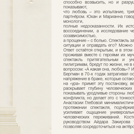
способно возвысить, но и разру
показывают,
что любовь – это испытание, тр
партнёром. Юхан и Марианна говоря
монологи,
полные недосказанности. Их ист
воссоединении, а исследование ч
созависимостью,
а прощение – с болью. Спектакль з
ситуации и оправдать его? Можно 
Ответ остаётся открытым, и в этом
проживая вместе с героями их муч
спектакль притягательным и ун
пилигримам, бредут по жизни, не в с
вопросом: «А какая она, любовь»? И 
Бергман в 70-х годах затрагивал 
напряжение в браке, которые остают
на «ура» примет эту постановку, 
раскрывает глубину человеческих
показывать уродливые стороны люб
конфликта, но делает это с тонко
Анастасии Глебовой минималистичн
протяжении спектакля, подчёрк
усиливает ощущение универсаль
человеческих переживаний. Ко
руководством Айдара Закирова 
позволяя сосредоточиться на актёрс