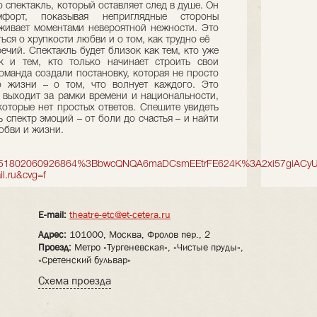
 спектакль, который оставляет след в душе. Он
мфорт, показывая неприглядные стороны
живает моментами невероятной нежности. Это
ься о хрупкости любви и о том, как трудно её
ечий. Спектакль будет близок как тем, кто уже
к и тем, кто только начинает строить свои
оманда создали постановку, которая не просто
о жизни – о том, что волнует каждого. Это
я выходит за рамки времени и национальности,
которые нет простых ответов. Спешите увидеть
ь спектр эмоций – от боли до счастья – и найти
юбви и жизни.
17592851802060926864%3BbwcQNQA6maDCsmEEtrFE624K%3A2xi57giACy
il.ru&cvg=f
E-mail:
theatre-etc@et-cetera.ru
Адрес:
101000, Москва, Фролов пер., 2
Проезд:
Метро «Тургеневская», «Чистые пруды»,
«Сретенский бульвар»
Схема проезда