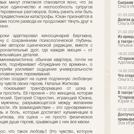
Сыграем
вых минут спектакля становится ясно, что за
Ольга И
окое одиночество и неспособность супругов
откровенных разговоров, боясь ранить или быть
01.03.20
 предвестником катастрофы. Юхан признаётся в
Долгая д
даже после развода их продолжает тянуть друг к
Ольга И
изни.
21.02.20
ски адаптировал киносценарий Бергмана,
Из прекр
ну с сохранением психологической глубины.
в театре 
кже автором сценической редакции, вместе с
Татьяна 
ронзительный дуэт, где каждая эмоция – от
18.02.20
мельчайших деталей.
«Старосв
минималистична: обычная квартира, почти не
Аделаид
ля, подчёркивает «блуждание по времени», о
приём усиливает ощущение универсальности
14.02.20
человеческих переживаний.
Что откр
остин создают на сцене подлинную любовную
Ольга Ш
у чувств своих героев. Наталья Житкова
08.02.20
о показывает трансформацию от шока и
В театре
и простить. Её героиня – это женщина, которая
"Старосв
люзий. Григорий Старостин, играющий Юхана,
Юрий Юд
т мужчины, разрывающегося между желанием
зости. Их взаимодействие – это одновременно
07.02.20
вь и боль, которые достигают кульминации в
Достучат
иткова, эта сцена – не просто физическое
премьера
щая души героев, срывающая с них все маски.
Зоя Игу
ос: что такое любовь? Это чувство, которое