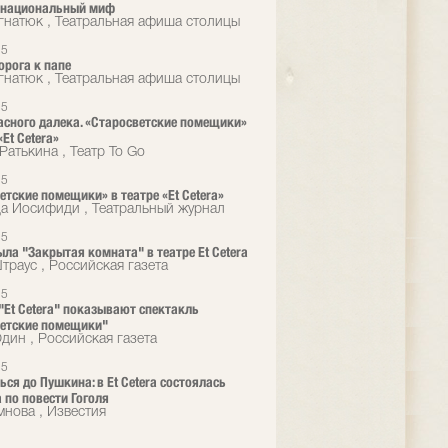
 национальный миф
гнатюк , Театральная афиша столицы
25
орога к папе
гнатюк , Театральная афиша столицы
25
асного далека. «Старосветские помещики»
«Et Cetera»
Ратькина , Театр To Go
25
етские помещики» в театре «Et Cetera»
а Иосифиди , Театральный журнал
25
ыла "Закрытая комната" в театре Et Сetera
траус , Российская газета
25
 "Et Cetera" показывают спектакль
етские помещики"
ин , Российская газета
25
ься до Пушкина: в Et Cetera состоялась
 по повести Гоголя
мнова , Известия