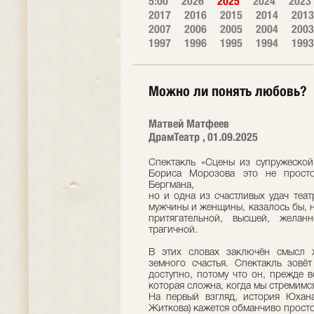
5:00
2026
2025
2024
2023
2017
2016
2015
2014
2013
2007
2006
2005
2004
2003
1997
1996
1995
1994
1993
Можно ли понять любовь?
Матвей Матфеев
ДрамТеатр , 01.09.2025
Спектакль «Сцены из супружеской
Бориса Морозова это не просто
Бергмана,
но и одна из счастливых удач теа
мужчины и женщины, казалось бы, н
притягательной, высшей, желанн
трагичной.
В этих словах заключён смысл 
земного счастья. Спектакль зовё
доступно, потому что он, прежде 
которая сложна, когда мы стремимся
На первый взгляд, история Юхана
Житкова) кажется обманчиво просто