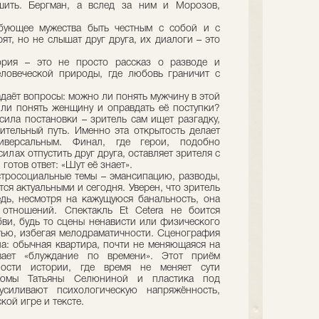
шить. Бергман, а вслед за ним и Морозов,
ебующее мужества быть честным с собой и с
т, но не слышат друг друга, их диалоги – это
ория – это не просто рассказ о разводе и
еловеческой природы, где любовь граничит с
адаёт вопросы: можно ли понять мужчину в этой
ли понять женщину и оправдать её поступки?
 сила постановки – зритель сам ищет разгадку,
ительный путь. Именно эта открытость делает
иверсальным. Финал, где герои, подобно
илах отпустить друг друга, оставляет зрителя с
готов ответ: «Шут её знает».
остросоциальные темы – эмансипацию, разводы,
ся актуальными и сегодня. Уверен, что зритель
ведь, несмотря на кажущуюся банальность, она
 отношений. Спектакль Et Cetera не боится
ви, будь то сцены ненависти или физического
стью, избегая мелодраматичности. Сценография
а: обычная квартира, почти не меняющаяся на
ивает «блуждание по времени». Этот приём
ности истории, где время не меняет сути
стюмы Татьяны Селюниной и пластика под
усиливают психологическую напряжённость,
кой игре и тексте.