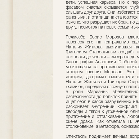
дети, успешная карьера. Но с пер
фасадом счастья скрывается глуб
слышать друг друга. Они избегают 
ранеными, и эта тишина становится
измене, что разрушает их брак, но 
другу, несмотря на новые семьи и ж
Режиссёр Борис Морозов мастер
перенеся его на театральную сце
Наталия Житкова, выступившая та
Григорием Старостиным создаёт п
нежности до ярости – выверена до 
Сценография Анастасии Глебовой 
меняющаяся на протяжении спектак
котором говорит Морозов. Этот 
истории, где время не меняет сути 
Наталия Житкова и Григорий Стар
«химию», передавая сложную палитр
в роли Марианны убедительн
растерянности до попыток принять 
ищет себя в хаосе разрушенных ил
раскрывает внутренний конфлик
свободы и тягой к утраченной бли
притяжение и отталкивание, любо
сцене драки. Как отметила Н. Ж
столкновение, а метафора, обнажаю
Спектакль поднимает вечный вопр