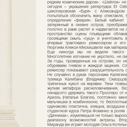
редким комическим даром». «Шейлок» не 
сегодня – украшение репертуара Et Cet
шекспировская «Буря» с Александром
попытаться обозначить жанр спектакля, 
определение «феерия». Белый кабинет
затерянный в океане остров, преобража
полотно в раме растет и надвигается на 
пространство сцены плывущими облака
грозящими смыть «сушу» и уничтожить в
впервые трактовано режиссером и его
Георгием Алекси-Месхишвили как материал
Еще никогда мы не видели такого м
Многолетнее изгнание не укротило, не см
За годы, проведенные на острове, он не
обуреваем гневом и жаждой мщения. Сло
режиссер показывают разрушительность с
Не случайно в руках персонажа Калягина
туземца Калибана (Владимир Скворцов
тряпичных кукол на веревки. Тени пове
жуткая метафора расчеловечивания, бе
ненадолго удержать такого Просперо от н
Ариэль (Наталья Благих), постоянно ме
мальчишка в комбинезоне, то бесплотный
одинаково пластична, изящна, воздушна 
студенткой курса Петра Фоменко в ролях 
«Дачниках», изумляешься не только выросше
диапазону возможностей актрисы. Вто
Миранда (ее играет молодая Ольга Котель