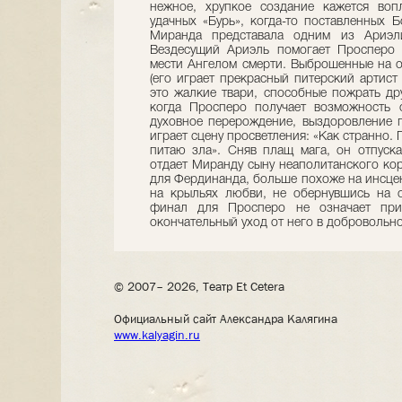
нежное, хрупкое создание кажется воп
удачных «Бурь», когда-то поставленных
Миранда представала одним из Ариэли
Вездесущий Ариэль помогает Просперо т
мести Ангелом смерти. Выброшенные на о
(его играет прекрасный питерский артист 
это жалкие твари, способные пожрать дру
когда Просперо получает возможность 
духовное перерождение, выздоровление г
играет сцену просветления: «Как странно.
питаю зла». Сняв плащ мага, он отпуск
отдает Миранду сыну неаполитанского ко
для Фердинанда, больше похоже на инсцени
на крыльях любви, не обернувшись на о
финал для Просперо не означает при
окончательный уход от него в добровольн
© 2007– 2026, Театр Et Cetera
Официальный сайт Александра Калягина
www.kalyagin.ru