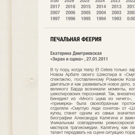
5:00
2026
2025
2024
2023
202
2017
2016
2015
2014
2013
201
2007
2006
2005
2004
2003
200
1997
1996
1995
1994
1993
0:0
ПЕЧАЛЬНАЯ ФЕЕРИЯ
Екатерина Дмитриевская
«Экран и сцена» , 27.01.2011
В ту пору, когда театр Et Cetera только 
Новом Арбате своего Шекспира в «Смуг
спектаклю, поставленному Романом Коза
двигаться и как развиваться новое дело,
великого Барда возникали моменты, ко
шекспировских персонажей. Так, внезапн
Бенедикт из «Много шума из ничего», 
«примерка» была своеобразным прото
отделяли «Смуглую леди сонетов» от «Ш
купец станет одним из самых значител
биографии Александра Калягина и важне
Уникальным совпадением режиссерской
мастеров трагикомедии. Калягину, как п
талант передавать на сцене ситуацию пора