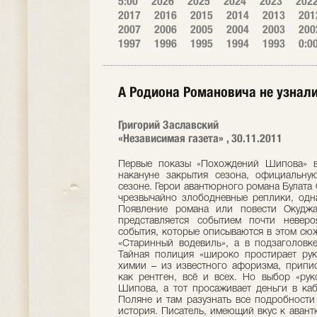
5:00
2026
2025
2024
2023
202
2017
2016
2015
2014
2013
201
2007
2006
2005
2004
2003
200
1997
1996
1995
1994
1993
0:0
А Родиона Романовича не узнал
Григорий Заславский
«Независимая газета» , 30.11.2011
Первые показы «Похождений Шипова» в 
накануне закрытия сезона, официальну
сезоне. Герои авантюрного романа Булата
чрезвычайно злободневные реплики, одн
Появление романа или повести Окуджа
представляется событием почти неверо
события, которые описываются в этом сю
«Старинный водевиль», а в подзаголовке
Тайная полиция «широко простирает рук
химии – из известного афоризма, припи
как рентген, всё и всех. Но выбор «рук
Шипова, а тот просаживает деньги в каб
Поляне и там разузнать все подробности
история. Писатель, имеющий вкус к аван