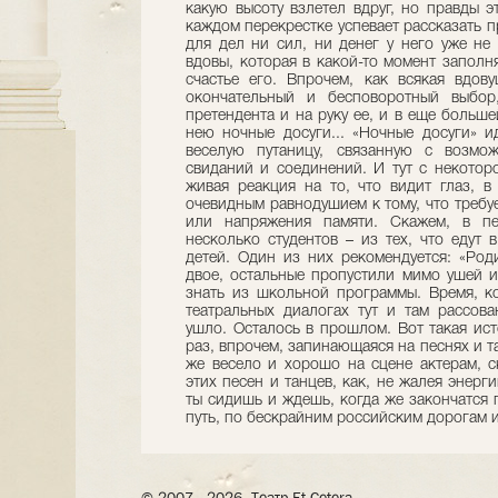
какую высоту взлетел вдруг, но правды э
каждом перекрестке успевает рассказать пр
для дел ни сил, ни денег у него уже не
вдовы, которая в какой-то момент заполня
счастье его. Впрочем, как всякая вдов
окончательный и бесповоротный выбор
претендента и на руку ее, и в еще больше
нею ночные досуги... «Ночные досуги» и
веселую путаницу, связанную с возмо
свиданий и соединений. И тут с некотор
живая реакция на то, что видит глаз, в
очевидным равнодушием к тому, что требуе
или напряжения памяти. Скажем, в пе
несколько студентов – из тех, что едут 
детей. Один из них рекомендуется: «Роди
двое, остальные пропустили мимо ушей и
знать из школьной программы. Время, к
театральных диалогах тут и там рассов
ушло. Осталось в прошлом. Вот такая ис
раз, впрочем, запинающаяся на песнях и та
же весело и хорошо на сцене актерам, с
этих песен и танцев, как, не жалея энерг
ты сидишь и ждешь, когда же закончатся 
путь, по бескрайним российским дорогам 
© 2007– 2026, Театр Et Cetera