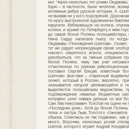
мог. Через несколько лет роман Окуджавы
бурю – в частности, были читатели, возму
интимные дебри русской истории. А «Шип
не вызвав ни у кого подозрений. Дорожная 
по кругу выстроенной художником Эмилем
карусели. Взбираешься на колеса, опуска
колесе, и кружат по Петербургу и меж гор
до самой Ясной Поляны полицмейстеры, с
Нина Садур написала пьесу по когда-
Окуджавы «Похождения Шипова». Сюжет, к
тут же радует непреходящей своей злобо
некоего секретного агента, специалист
разобраться, что за тайные собрания пр
Ясной Поляне, чему там учат неграмот
отчисленных по разным революционным 
поставил Сергей Грицай, известный бо
Шипова» (все-таки – старинный водевиль!
сюжет, который в России, вероятно, при
оказывается натурой увлекающейся и п
выделяются полицейским ведомством, пр
подтверждение немалых бюджетных рас
исправно шлет наверх депеши со все бо
Сам Лев Николаевич Толстой на сцене не п
«Последних днях». Хотя до Ясной Поляны 
тетка и сестра Льва Толстого становятс
обыска. Спектакль не так подвижен, как р
много. Впрочем, несколько ролей откла
Шипов, которого играет Андрей Кондаков