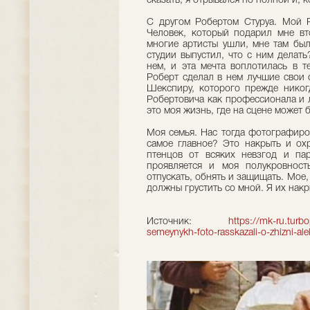
сказать, я отрывался по полной и, 
С другом Робертом Стуруа. Мой 
Человек, который подарил мне вт
многие артисты ушли, мне там был
студии выпустил, что с ним делать
нем, и эта мечта воплотилась в т
Роберт сделал в нем лучшие свои с
Шекспиру, которого прежде никог
Робертовича как профессионала и л
это моя жизнь, где на сцене может 
Моя семья. Нас тогда фотографиро
самое главное? Это накрыть и охр
птенцов от всяких невзгод и па
проявляется и моя полукровнос
отпускать, обнять и защищать. Мое,
должны грустить со мной. Я их накр
Источник:
https://mk-ru.turb
semeynykh-foto-rasskazali-o-zhizni-al