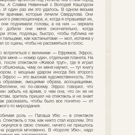
имировал артистов под Ленина. Мы с ним перед
аты. А Славка Невинный с Володей Кашпуром
е. И один раз им это удалось. В одном весьма
ли врачами, которые лечили Свердлова. Они
ьного революционера, и, когда я спрашивал их,
 они поднимали головы, а на них — зеркала
но добили они меня окончательно, когда
при этом, подлецы, быстро, чтобы публика не
и пальцами, как кастаньетами — мол, испанка у
ал со сцены, чтобы не рассмеяться в голос.
то встретиться с великими — Ефремов, Эфрос,
для меня — номер один, отдельная планета. На
, после спектакля «Живой труп», где я играл
е объяснишь, чему он меня научил, — тут книгу
пором, с мощным ударом иногда без второго
то Эфрос — это высокая художественность. Это
 образами, эмоциями образа, ассоциациями,
Феллини, но по-своему. Эфрос говорил, что
жен забыть на время, о чем она, что он ее не
истам, зритель пришел на спектакль и не знает
ак рассказать, чтобы было все понятно — от
кого-то мироздания.
: любимая роль — Папаша Убю — в спектакле
 Спектакль о том, как никто стал королем. Это
й окунулся в свою стихию, ничего не пришлось
на родился мгновенно. В «Короле Убю», надо