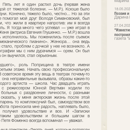
Марина 
Пять лет я один растил дочь (первая жена
ой от тяжелой болезни. — М.Р.). Ксюше было
18.05.20
Поэзия и
дни. Конечно, тяжело было, честно... Но за эти
Дарина 
не помогал мой друг Володя Симановский, был
и, что жили в квартире напротив: им я всегда
27.04.20
ать. Я тогда много чего успевал — уже играл в
"Известия
еня (актриса Евгения Глушенко. — М.Р.) вошла
построил
ь исполнилось. Мы поженились после съемок
газета "
 механического пианино». Женюра… она ведь
 стало, проблем с дочкой у нее не возникло. А
ографии мы с ним дурачимся — орем. Он был
 он выучился, стал серьезным.
едшего», роль Поприщина в театре имени
третьем этаже. Начать свою профессиональную
 советское время эту вещь в театрах почему-то
и она неправильные вызывала, образы какие-то
одого артиста — школа. Час двадцать играть
ы с режиссером Юнной Вертман ходили по
больных с раздвоение личности, с разными
сказать, у меня актерская жизнь после этой
Я парень то комплексучий был, самоедством все
абота приносила мне радость, наплевать было,
получил удовольствие и все. И «Записки
таким удовольствием и большим шагом в
е Петя Фоменко всегда вспоминал — уважал.