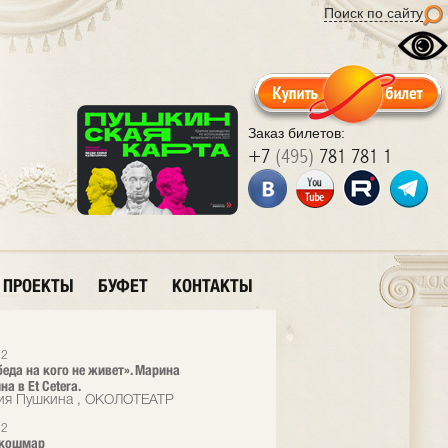
Поиск по сайту
Заказ билетов:
+7
(495)
781 781 1
ПРОЕКТЫ
БУФЕТ
КОНТАКТЫ
22
беда на кого не живет». Марина
а в Et Cetera.
ия Пушкина , ОКОЛОТЕАТР
22
 кошмар