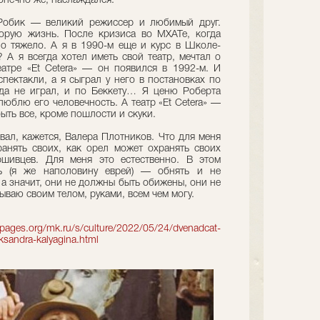
конечно же, наслаждался.
Робик — великий режиссер и любимый друг.
орую жизнь. После кризиса во МХАТе, когда
о тяжело. А я в 1990-м еще и курс в Школе-
? А я всегда хотел иметь свой театр, мечтал о
еатре «Et Cetera» — он появился в 1992-м. И
пектакли, а я сыграл у него в постановках по
да не играл, и по Беккету… Я ценю Роберта
юблю его человечность. А театр «Et Cetera» —
быть все, кроме пошлости и скуки.
вал, кажется, Валера Плотников. Что для меня
анять своих, как орел может охранять своих
ршивцев. Для меня это естественно. В этом
ть (я же наполовину еврей) — обнять и не
 а значит, они не должны быть обижены, они не
ываю своим телом, руками, всем чем могу.
opages.org/mk.ru/s/culture/2022/05/24/dvenadcat-
eksandra-kalyagina.html