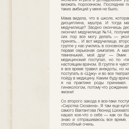
желания играть в детсадовских ут
визжать поросенком. Последнее по
таких амбиций у меня не было.
Мама видела, что в школе, котора
дисциплина, муштра. И тогда ма
медучилище? Заодно окончишь дес
окончил медучилище №14, получи
сих пор все могу делать — укол
принять… И вот медучилище, второ
группе у нас учились в основном д
первая серьезная симпатия. А мал
темненький, мой друг — Эмик П
медицинский поступал, но по «п
настоящим врачом. В группе я чувст
я все время травил анекдоты, но к
поступать в «Щуку» и во все театрал
пойду в медицину. Каким буду врачо
я на практике роды принимал. 
гинекологом, потому что рождение
жизни!
Со второго захода я все-таки пост
«Сиротка Сюзанна». Я там еще купл
самого Вахтангова Леонид Шихматов
нашел кое-что о себе — как он был
знаю и отпрашиваюсь все время.
способный очень.