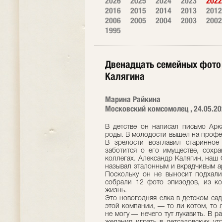
2026
2025
2024
2023
2022
2016
2015
2014
2013
2012
2006
2005
2004
2003
2002
1995
Двенадцать семейных фото
Калягина
Марина Райкина
Московский комсомолец , 24.05.2
В детстве он написал письмо Арк
роды. В молодости вышел на профес
В зрелости возглавил старинное
заботится о его имуществе, сохр
коллегах. Александр Калягин, наш
называл эталонным и вкрадчивым а
Поскольку он не выносит подхали
собрали 12 фото эпизодов, из ко
жизнь.
Это новогодняя елка в детском сад
этой компании, — то ли котом, то 
не могу — нечего тут лукавить. В р