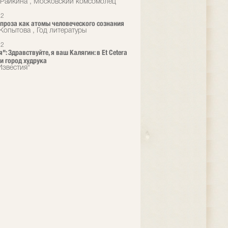
Райкина , Московский комсомолец
22
 проза как атомы человеческого сознания
Копытова , Год литературы
22
": Здравствуйте, я ваш Калягин: в Et Cetera
и город худрука
Известия"