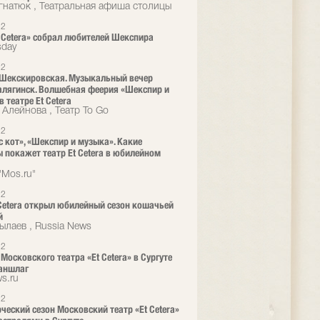
гнатюк , Театральная афиша столицы
22
t Cetera» собрал любителей Шекспира
day
22
Шекскировская. Музыкальный вечер
алягинск. Волшебная феерия «Шекспир и
 театре Et Cetera
 Алейнова , Театр To Go
22
с кот», «Шекспир и музыка». Какие
 покажет театр Et Cetera в юбилейном
"Mos.ru"
22
 Cetera открыл юбилейный сезон кошачьей
й
ылаев , Russia News
22
 Московского театра «Et Cetera» в Сургуте
аншлаг
s.ru
22
рческий сезон Московский театр «Et Cetera»