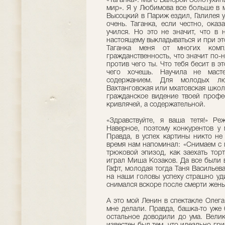
«Таганка». Мы с Валерой Золотухин
мир». Я у Любимова все больше в м
Высоцкий в Париж ездил, Галилея 
очень. Таганка, если честно, ока
учился. Но это не значит, что в 
настоящему выкладываться и при это
Таганка меня от многих комп
гражданственность, что значит по-н
против чего ты. Что тебя бесит в э
чего хочешь. Научила не масте
содержанием. Для молодых л
Вахтанговская или мхатовская школы
гражданское видение твоей профес
кривлячей, а содержательной.
«Здравствуйте, я ваша тетя!» Р
Наверное, поэтому конкурентов у
Правда, в успех картины никто не
время нам напоминал: «Снимаем с 
трюковой эпизод, как заехать тор
играл Миша Козаков. Да все были 
Гафт, молодая тогда Таня Василье
на наши головы успеху страшно уд
снимался вскоре после смерти жены.
А это мой Ленин в спектакле Олега
мне делали. Правда, башка-то уже 
остальное доводили до ума. Вел