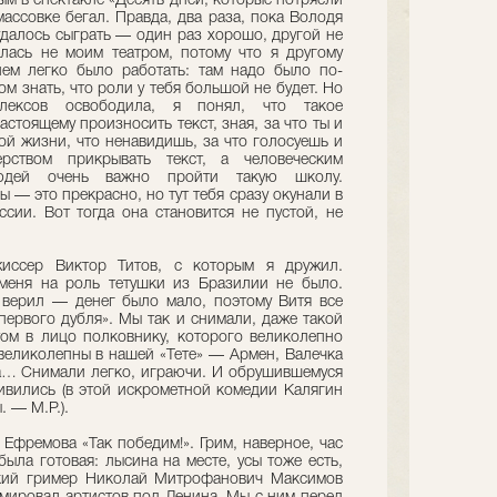
ым в спектакле «Десять дней, которые потрясли
ассовке бегал. Правда, два раза, пока Володя
удалось сыграть — один раз хорошо, другой не
залась не моим театром, потому что я другому
нем легко было работать: там надо было по-
м знать, что роли у тебя большой не будет. Но
лексов освободила, я понял, что такое
астоящему произносить текст, зная, за что ты и
той жизни, что ненавидишь, за что голосуешь и
рством прикрывать текст, а человеческим
юдей очень важно пройти такую школу.
 — это прекрасно, но тут тебя сразу окунали в
сии. Вот тогда она становится не пустой, не
ежиссер Виктор Титов, с которым я дружил.
 меня на роль тетушки из Бразилии не было.
 верил — денег было мало, поэтому Витя все
первого дубля». Мы так и снимали, даже такой
том в лицо полковнику, которого великолепно
великолепны в нашей «Тете» — Армен, Валечка
ва… Снимали легко, играючи. И обрушившемуся
ивились (в этой искрометной комедии Калягин
 — М.Р.).
 Ефремова «Так победим!». Грим, наверное, час
была готовая: лысина на месте, усы тоже есть,
икий гример Николай Митрофанович Максимов