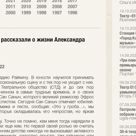
2021
2020
2019
2018
2017
Ольга И
2011
2010
2009
2008
2007
2000
1999
1998
1997
1996
19.10.20
Театр «E
Rusnews
19.10.20
Станция 
«Город К
 рассказали о жизни Александра
музыка» в
Наталия
14.09.20
«Три плю
премьеры
022
сезоне
Портал 
адию Райкину. В юности научился принимать
сиональную сцену и с тех пор не уходит с нее.
09.09.20
Театр Et
 Театральное общество (СТД) и до сих пор
ухмылко
аненном в самые трудные времена, и о своих
Игорь П
 Сан Саныч, которого великий режиссер Эфрос
ртистом. Сегодня Сан Саныч отмечает юбилей.
07.09.20
мажа и лести, сообщая: «Это у гроба…», мы
Гастроли
торых складывалась его непростая, но яркая
собрали 
ugra-new
у. Точно не помню, кем меня тогда нарядили в
ли еще кем. Но первой своей ролью ее считать
06.09.20
30-й тво
аннем детстве никогда не высказывал активного