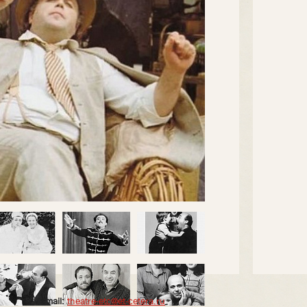
E-mail:
theatre-etc@et-cetera.ru