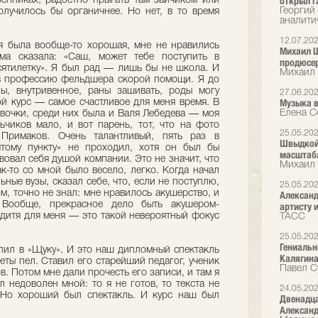
открыл г
ренниках, радостно прыгать там зайчиком или
Георгий
лучилось бы органичнее. Но нет, в то время
аналити
12.07.20
я была вообще-то хорошая, мне не нравились
Михаил Ш
ма сказала: «Саш, может тебе поступить в
продюсер
ятилетку». Я был рад — лишь бы не школа. И
Михаил 
в профессию фельдшера скорой помощи. Я до
ы, внутривенное, раны зашивать, роды могу
27.06.20
Музыка в
й курс — самое счастливое для меня время. В
Елена С
евочки, среди них была и Валя Лебедева — моя
ьчиков мало, и вот парень, тот, что на фото
25.05.20
римаков. Очень талантливый, пять раз в
Швыдкой:
ятому пункту» не проходил, хотя он был бы
масштаба
вовал себя душой компании. Это не значит, что
Михаил 
ак-то со мной было весело, легко. Когда начал
ьные вузы, сказал себе, что, если не поступлю,
25.05.20
м, точно не знал: мне нравилось акушерство, и
Александ
Вообще, прекрасное дело быть акушером-
артисту 
 дитя для меня — это такой невероятный фокус
ТАСС
25.05.20
Гениальн
упил в «Щуку». И это наш дипломный спектакль
Калягин
еты пел. Ставил его старейший педагог, ученик
Павел С
. Потом мне дали прочесть его записи, и там я
 недоволен мной: то я не готов, то текста не
24.05.20
 Но хороший был спектакль. И курс наш был
Двенадца
Александ