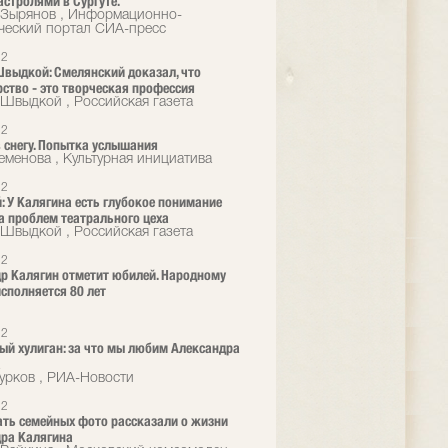
астролями в Сургуте.
 Зырянов , Информационно-
ческий портал СИА-пресс
22
выдкой: Смелянский доказал, что
ство - это творческая профессия
Швыдкой , Российская газета
22
 снегу. Попытка услышания
еменова , Культурная инициатива
22
 У Калягина есть глубокое понимание
 проблем театрального цеха
Швыдкой , Российская газета
22
р Калягин отметит юбилей. Народному
исполняется 80 лет
22
ый хулиган: за что мы любим Александра
а
урков , РИА-Новости
22
ть семейных фото рассказали о жизни
ра Калягина