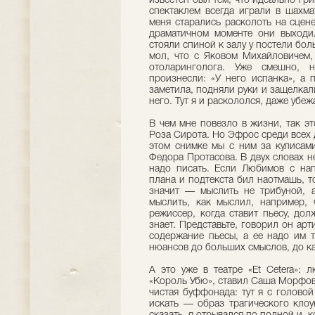
известен был тем, что идеально гр
спектаклем всегда играли в шахм
меня старались расколоть на сцен
драматичном моменте они выходи
стояли спиной к залу у постели бол
мол, что с Яковом Михайловичем,
отоларинголога. Уже смешно, 
произнесли: «У него испанка», а 
заметила, подняли руки и защелкал
него. Тут я и раскололся, даже убеж
В чем мне повезло в жизни, так э
Роза Сирота. Но Эфрос среди всех 
этом снимке мы с ним за кулисами
Федора Протасова. В двух словах н
надо писать. Если Любимов с на
плана и подтекста бил наотмашь, 
значит — мыслить не трибуной, а
мыслить, как мыслил, например, 
режиссер, когда ставит пьесу, дол
знает. Представьте, говорил он арт
содержание пьесы, а ее надо им т
нюансов до больших смыслов, до ка
А это уже в театре «Et Cetera»
«Король Убю», ставил Саша Морфов.
чистая буффонада: тут я с голово
искать — образ трагического клоу