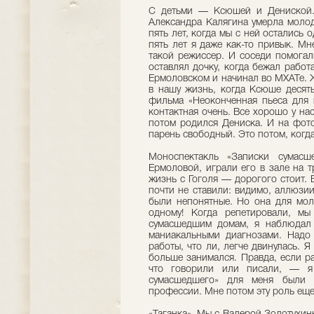
С детьми — Ксюшей и Дениской. 
Александра Калягина умерла молод
пять лет, когда мы с ней остались о
пять лет я даже как-то привык. М
такой режиссер. И соседи помогал
оставлял дочку, когда бежал работ
Ермоловском и начинал во МХАТе. Ж
в нашу жизнь, когда Ксюше десят
фильма «Неоконченная пьеса для
контактная очень. Все хорошо у нас
потом родился Дениска. И на фот
парень свободный. Это потом, когда
Моноспектакль «Записки сумасш
Ермоловой, играли его в зале на 
жизнь с Гоголя — дорогого стоит. В
почти не ставили: видимо, аллюзи
были непонятные. Но она для мол
одному! Когда репетировали, м
сумасшедшим домам, я наблюдал 
маниакальными диагнозами. Надо 
работы, что ли, легче двинулась. 
больше занимался. Правда, если р
что говорили или писали, — я 
сумасшедшего» для меня были 
профессии. Мне потом эту роль ещ