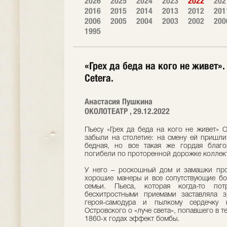
2026
2025
2024
2023
2022
202
2016
2015
2014
2013
2012
201
2006
2005
2004
2003
2002
200
1995
«Грех да беда на кого не живет»
Cetera.
Анастасия Пушкина
ОКОЛОТЕАТР , 29.12.2022
Пьесу «Грех да беда на кого не живет» 
забыли на столетие: на смену ей пришли
бедная, но все такая же гордая благо
погибели по проторенной дорожке коллект
У него – роскошный дом и замашки пров
хорошие манеры и все сопутствующие бо
семьи. Пьеса, которая когда-то по
бесхитростными приемами заставляла з
героя-самодура и пылкому сердечку 
Островского о «луче света», попавшего в т
1860-х годах эффект бомбы.