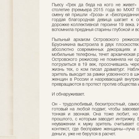
Пьесу «Грех да беда на кого не живет»
столетие (премьера 2015 года во МХАТ Г
смену ей пришли «Гроза» и «Бесприданниц
гордая благородная девица шагает к с
дорожке коллективной героини 19 века. 
вспомнила преданья старины глубокой и вос
Пыльный архаизм Островского режиссе
Брусникина выстроила в двух плоскостя
абсолютно современных декорациях и 
мобильные телефоны, течет архаическая р
Островского режиссер не поменяла ни од
погрузиться в 19 век, просочившись чер
жизнь тех, о ком писал драматург. Набл
зритель выходит за рамки усвоенного в ш
женщин в России и назревающий внутрен
превращаются в протест против общества 
И обнаруживает.
Он - трудолюбивый, бесхитростный, сам
готовый на любой подвиг, чтобы завоеват
тонкая и звонкая. Она тоже любит, но
прошлого, с которым заводит интрижку. В
неуважении к мужу зритель считывает 
контекст, где бесправие женщины-«луча 
деньги, уже не берутся в расчет.