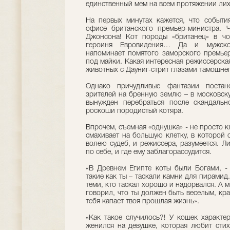
единственный мем на всем протяжении ли
На первых минутах кажется, что события
офисе британского премьер-министра. 
Джонсона! Кот породы «британец» в чо
героиня Евровидения… Да и мужско
напоминает помятого заморского премьер
под майки. Какая интересная режиссерска
животных с Дауниг-стрит глазами тамошнег
Однако причудливые фантазии постан
зрителей на бренную землю – в московску
вынужден перебраться после скандальн
роскоши породистый котяра.
Впрочем, съемная «однушка» - не просто к
смахивает на большую клетку, в которой 
волею судеб, и режиссера, разумеется. Ли
по себе, и где ему заблагорассудится.
«В Древнем Египте коты были Богами, - 
такие как ты – таскали камни для пирамид.
теми, кто таскал хорошо и надорвался. А м
говорил, что ты должен быть веселым, кра
тебя капает твоя прошлая жизнь».
«Как такое случилось?! У кошек характе
женился на девушке, которая любит стих