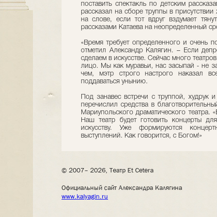
поставить спектакль по детским рассказ
рассказал на сборе труппы в присутствии 
на слове, если тот вдруг вздумает тянут
рассказами Катаева на неопределенный ср
«Время требует определенного и очень по
отметил Александр Калягин. – Если депре
сделаем в искусстве. Сейчас много театро
лицо. Мы как муравьи, нас засыпай - не з
чем, мэтр строго настрого наказал вс
поддаваться унынию.
Под занавес встречи с труппой, худрук и
перечислил средства в благотворительны
Мариупольского драматического театра. «
Наш театр будет готовить концерты дл
искусству. Уже формируются концерт
выступлений. Как говорится, с Богом!»
© 2007– 2026, Театр Et Cetera
Официальный сайт Александра Калягина
www.kalyagin.ru