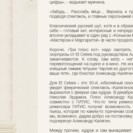
цифры», - вздыхает мужчина.
«Забудь… Расслабь яйца… Вернись к при
подводя спектакль, и главных персонажей
Классический русский шут, хотя и в образ
себе – готовый хит, интересный и непред
вполне укладывает в один ряд с «Коньком-
«Мастером и Маргаритой» (в части продело
Короче, «Три плюс кот» надо смотреть 
сюрпризы от Et Cetera под руководством А
заканчиваются. К слову, сам мэтр – не
перевоплощений на сцене и в кино. Не иск
изящный оммаж тетушке Чарлея из другого
ваша тетя», где блистал Александр Калягин
Для Et Cetera – это 30-й, юбилейный сез
увидят феерический спектакль «Калягинск
выразился о феерии сам худрук. В декабре
Николая Эрдмана. Плюс Александр Кал
совместно с ГИТИС. Что-то типа режисс
режиссера ГИТИС получат возможность п
пьесы, которая по каким-то причинам соз
мы, возможно, дадим добро на постановку 
подчеркнул Александр Калягин.
Между прочим, худрук и сам вынашивает 