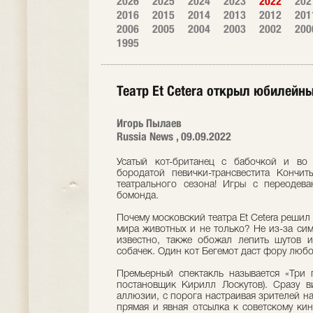
2026
2025
2024
2023
2022
202
2016
2015
2014
2013
2012
201
2006
2005
2004
2003
2002
200
1995
Театр Et Cetera открыл юбилейн
Игорь Пылаев
Russia News , 09.09.2022
Усатый кот-британец с бабочкой и во
бородатой певички-трансвестита Кончит
театрального сезона! Игры с переодев
бомонда.
Почему московский театра Et Cetera реши
мира животных и не только? Не из-за сим
известно, также обожал лепить шутов 
собачек. Один кот Бегемот даст фору любо
Премьерный спектакль называется «Три 
постановщик Кирилл Лоскутов). Сразу в
аллюзии, с порога настраивая зрителей на
прямая и явная отсылка к советскому кин