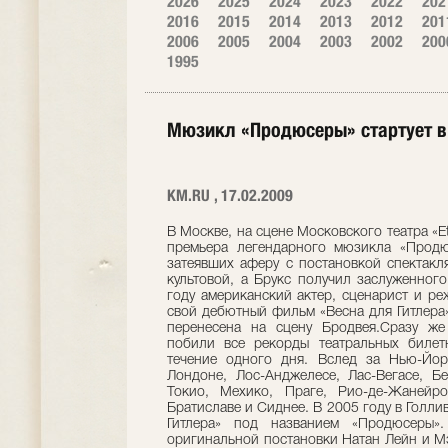
2026
2025
2024
2023
2022
202
2016
2015
2014
2013
2012
201
2006
2005
2004
2003
2002
200
1995
Мюзикл «Продюсеры» стартует в
KM.RU , 17.02.2009
В Москве, на сцене Московского театра «E
премьера легендарного мюзикла «Продю
затеявших аферу с постановкой спектакля
культовой, а Брукс получил заслуженног
году американский актер, сценарист и ре
свой дебютный фильм «Весна для Гитлера»
перенесена на сцену Бродвея.Сразу ж
побили все рекорды театральных билет
течение одного дня. Вслед за Нью-Йо
Лондоне, Лос-Анджелесе, Лас-Вегасе, Б
Токио, Мехико, Праге, Рио-де-Жанейро
Братиславе и Сиднее. В 2005 году в Голли
Гитлера» под названием «Продюсеры»
оригинальной постановки Натан Лейн и М