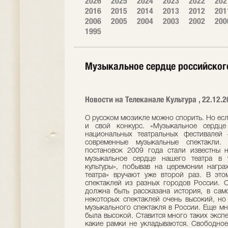
2026
2025
2024
2023
2022
202
2016
2015
2014
2013
2012
201
2006
2005
2004
2003
2002
200
1995
Музыкальное сердце российского
Новости на Телеканале Культура , 22.12.2
О русском мюзикле можно спорить. Но если
и свой конкурс. «Музыкальное сердц
национальных театральных фестивалей 
современные музыкальные спектакли.
постановок 2009 года стали известны н
музыкальное сердце нашего театра в 
культуры», побывав на церемонии нагр
театра» вручают уже второй раз. В это
спектаклей из разных городов России. О
должна быть рассказана история, в сам
некоторых спектаклей очень высокий, но 
музыкального спектакля в России. Еще мн
была высокой. Ставится много таких эксп
какие рамки не укладываются. Свободное