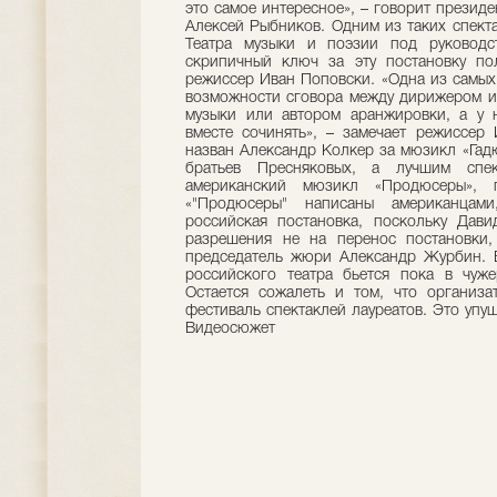
это самое интересное», – говорит презид
Алексей Рыбников. Одним из таких спектак
Театра музыки и поэзии под руководс
скрипичный ключ за эту постановку п
режиссер Иван Поповски. «Одна из самых
возможности сговора между дирижером и 
музыки или автором аранжировки, а у н
вместе сочинять», – замечает режиссер
назван Александр Колкер за мюзикл «Гадю
братьев Пресняковых, а лучшим спе
американский мюзикл «Продюсеры», п
«"Продюсеры" написаны американцам
российская постановка, поскольку Дав
разрешения не на перенос постановки, 
председатель жюри Александр Журбин. В
российского театра бьется пока в чуже
Остается сожалеть и том, что организа
фестиваль спектаклей лауреатов. Это упу
Видеосюжет