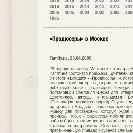
2026
2025
2024
2023
2022
202
2016
2015
2014
2013
2012
201
2006
2005
2004
2003
2002
200
1995
«Продюсеры» в Москве
Family.ru , 23.04.2009
23 апреля на сцене Московского театра «
Калягина состоится премьера. Зрителей ж
в истории Бродвея - «Продюсеры». А истор
американский актер, сценарист и режис
дебютный фильм «Продюсеры». Комедия о 
постановкой спектакля «Весна для Гитлер
удостоилась награды Киноакадемии. Б
«Оскара» (за лучший сценарий). Спустя тр
историю на Бродвей - «человек-оркестр»
музыку для постановки, которую ждал 
премьеры новые «Продюсеры» побили все 
собрав более трех миллионов долларов в 
количества театральных «Оскаров» - две
престижнейшую премию Лоуренса Оливье 