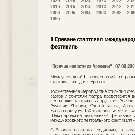
2026
2025
2024
2023
2022
202
2016
2015
2014
2013
2012
201
2006
2005
2004
2003
2002
200
1995
В Ереване стартовал междунар
фестиваль
"Горячие новости из Армении" , 07.09.200
Международный Шекспировский театральн
стартовал сегодня в Ереване.
Торжественное мероприятие открытия фест
завтра любителям театра представится 
постановки театральных трупп из России
Румынии, Японии, Южной Кореи, Ирана 
Ереван прибудут 150 театральных деятеле
Шекспировский театральный фестиваль 
международного театрального фестиваля 
Соблюдая верность традициям, в рамк