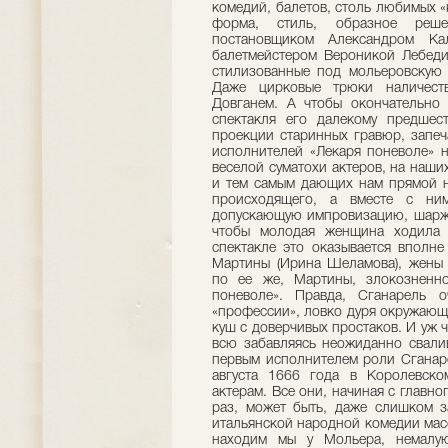
комедий, балетов, столь любимых 
форма, стиль, образное реше
постановщиком Александром Ка
балетмейстером Вероникой Лебеди
стилизованные под мольеровскую 
Даже цирковые трюки наличеств
Довганем. А чтобы окончательно 
спектакля его далекому предшес
проекции старинных гравюр, запеча
исполнителей «Лекаря поневоле» н
веселой суматохи актеров, на наш
и тем самым дающих нам прямой н
происходящего, а вместе с ни
допускающую импровизацию, шарж, 
чтобы молодая женщина ходила 
спектакле это оказывается вполн
Мартины (Ирина Шеламова), жены 
по ее же, Мартины, злокозненн
поневоле». Правда, Сганарель 
«профессии», ловко дуря окружающ
куш с доверчивых простаков. И уж ч
всю забавляясь неожиданно свали
первым исполнителем роли Сганаре
августа 1666 года в Королевско
актерам. Все они, начиная с главно
раз, может быть, даже слишком з
итальянской народной комедии мас
находим мы у Мольера, немалу