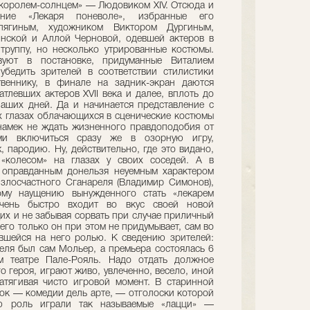
«королем-солнцем» — Людовиком XIV. Отсюда и
ние «Лекаря поневоле», избранные его
лягиным, художником Виктором Дургиным,
нской и Аллой Черновой, одевшей актеров в
труппу, но несколько утрированные костюмы.
уют в постановке, придуманные Виталием
убедить зрителей в соответствии стилистики
твеннику, в финале на задник-экран даются
тлевших актеров XVII века и далее, вплоть до
аших дней. Да и начинается представление с
их глазах облачающихся в сценические костюмы
амек не ждать жизненного правдоподобия от
ми включиться сразу же в озорную игру,
пародию. Ну, действительно, где это видано,
«колесом» на глазах у своих соседей. А в
е оправданным донельзя неуемным характером
злосчастного Сганареля (Владимир Симонов),
ому наущению вынужденного стать «лекарем
очень быстро входит во вкус своей новой
их и не забывая сорвать при случае приличный
его только он при этом не придумывает, сам во
вшейся на него ролью. К сведению зрителей:
ля был сам Мольер, а премьера состоялась 6
м театре Пале-Рояль. Надо отдать должное
го героя, играют живо, увлеченно, весело, иной
атягивая чисто игровой момент. В старинной
ок — комедии дель арте, — отголоски которой
ю роль играли так называемые «лацци» —