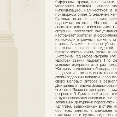
буффонные трюки, исполняемые, к
увеселения публики. Немалое ч
импровизацию, наличествуют и 
притворном битье Сганарелем неп
бутылки, игра со шляпами, тан
падениями на пол… Но все — и
спектакле хватает и без натяжек. С
ситуации, заставляет выпутыват
настраивает зрителей и оформлени
на консоли в рыжем парике, с о
стрелы. А какие головные уборы 
плетеная корзина с сидящей 
психологически очень сложных рол
Екатерина Редникова сыграла Рут,
удостоен звания лауреата 1-го ф
молодые актеры на этот раз пред
Жаклины и манерного Леандра, воз
— девушки с независимым характер
своим вздорным папашей Жеронтом 
своих молодых актеров в разноп
Дмитриева и Татьяна Владимирова и
его сына Перрена: женщины — муж
очередь с Л. Дмитриевой играет са
и духом спектакля сделана и его 
забавными фигурками персонажей «
Калягина, выдержанным в стиле мо
обо всех занятых в спектакле а
пустяком, но и пустяк свидетельств