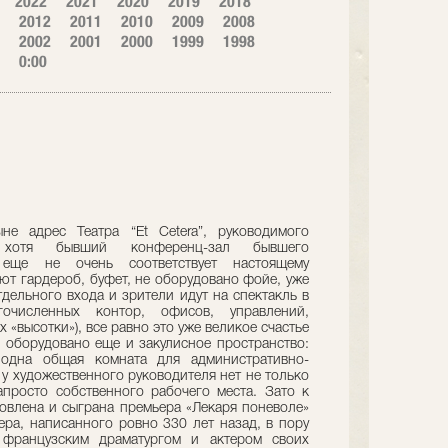
2022
2021
2020
2019
2018
2012
2011
2010
2009
2008
2002
2001
2000
1999
1998
0:00
е адрес Театра “Et Сetera”, руководимого
хотя бывший конференц-зал бывшего
 еще не очень соответствует настоящему
ют гардероб, буфет, не оборудовано фойе, уже
отдельного входа и зрители идут на спектакль в
очисленных контор, офисов, управлений,
«высотки»), все равно это уже великое счастье
 оборудовано еще и закулисное пространство:
 одна общая комната для административно-
 у художественного руководителя нет не только
апросто собственного рабочего места. Зато к
овлена и сыграна премьера «Лекаря поневоле»
ра, написанного ровно 330 лет назад, в пору
 французским драматургом и актером своих