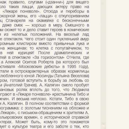
ак правило, слугами («дзанни») для вящего
исло таких лацци, дающих актеру право на
в «Лекаре поневоле». Отсюда и переборы в
окорной жены, его «лацци» с откупориванием
ец Сганареля на скамейке с бесконечными
 даже смех — хорошо в меру. Смешного в
ам сюжет то и дело ставит героев в комические
ься из нелепых положений. На веселый лад
е спектакля. Чего стоит один пухленький амур
громным клистиром вместо привычных лука и
на женщинах: то клетка с попугайчиком, то
в ней курицей! После драматических и
ей в спектакле «За горизонтом» О'Нила, где
 а Алексей Осипов Роберта (за которого был
естиваля «Московские дебюты» в 1995 году),
стали в острохарактерных образах кормилицы
любленного юной Люсинды (Татьяна Веселова)
ом, готовой вступить в борьбу за любовь со
(Анатолий Грачев). А. Калягин смело пробует
лановых ролях вплоть до того, что Людмила
грают в «Лекаре поневоле» крестьянина Тибо и
чин. И весьма неплохо. Кстати, Тибо в свою
м А. Калягин. В полном соответствии с формой
программка: с золотым тиснением на обложке и
Лекаря», с письмом-обращением к зрителям А.
льеровских времен, с исторической справкой
ктерах. Может быть, кому-то это покажется
ует о культуре театра и его заботе о тех, кто