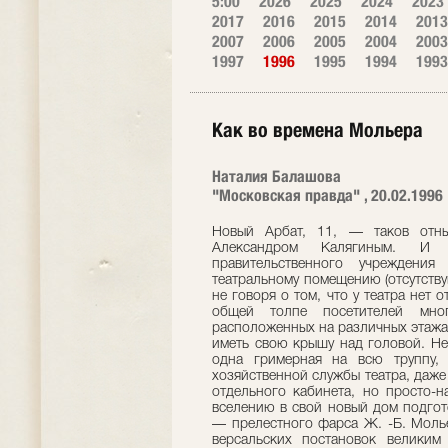
5:00
2026
2025
2024
2023
2017
2016
2015
2014
2013
2007
2006
2005
2004
2003
1997
1996
1995
1994
1993
Как во времена Мольера
Наталия Балашова
"Московская правда" , 20.02.1996
Новый Арбат, 11, — таков отнын
Александром Калягиным. И 
правительственного учреждения
театральному помещению (отсутству
не говоря о том, что у театра нет 
общей толпе посетителей мног
расположенных на различных этажах 
иметь свою крышу над головой. Не
одна гримерная на всю труппу,
хозяйственной службы театра, даже
отдельного кабинета, но просто-н
вселению в свой новый дом подгот
— прелестного фарса Ж. -Б. Молье
версальских постановок великим