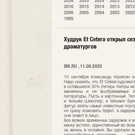
2026
2025
2024
2023
2022
2016
2015
2014
2013
2012
2006
2005
2004
2003
2002
1995
Худрук Et Cetera открыл се
драматургов
МК.RU , 11.09.2020
10 сентября Александр Калягин о
Надо сказать, что Et Cetera художе
в оставшиеся 30% (теперь театры м
манекены и не воображаемых л
литературы. Пусть и картонный. Те
и Уильям Шекспир, и Михаил Булг
фигур взяты самые известные портр
не сразу атаковать буфет, а задерж
они знают в лицо.
Без всяких временных задержек к 
маску (кстати, единственный во все
за жизнь в онлайне. Вы сделали в