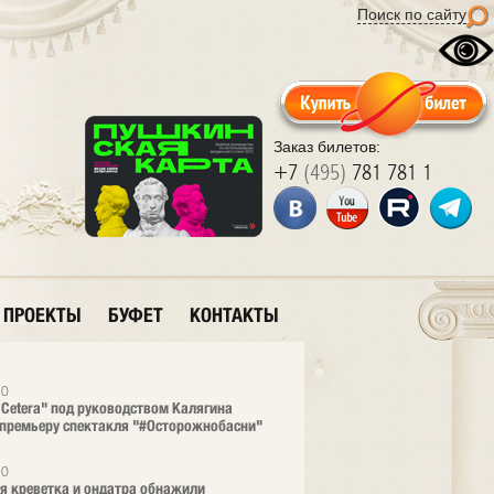
Поиск по сайту
Заказ билетов:
+7
(495)
781 781 1
ПРОЕКТЫ
БУФЕТ
КОНТАКТЫ
20
t Cetera" под руководством Калягина
премьеру спектакля "#Осторожнобасни"
20
я креветка и ондатра обнажили