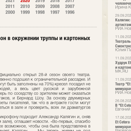
2021
2020
2019
2018
2017
человече
2011
2010
2009
2008
2007
Ирина К
2000
1999
1998
1997
1996
29.09.20
Калягин:
артистам
РИА Нов
зон в окружении труппы и картонных
11.09.20
Театраль
Смоктун
Юлия Па
11.09.20
Худрук E
и картон
МК.RU
фициально открыл 28-й сезон своего театра.
ственно подошел к ограничительной рассадке. И
11.09.20
Театр "E
огут быть заполнены на 70%) кресел посадил не
мемуара
юдей, а весь цвет русской и зарубежной
РИА Нов
перь по соседству со зрителем может оказаться
аков, и Бернард Шоу. За основу двухмерных
26.08.20
еты писателей, так что в антракте гости могут
В "Et Cet
аться в зале и проверить, всех ли драматургов
Евгений
микрофону подходит Александр Калягин и, сняв
17.06.20
Et Ceter
м зале), оглашает новости. «Во-первых, спасибо
мемуара
се возможное, чтобы она была представлена в
Варвара