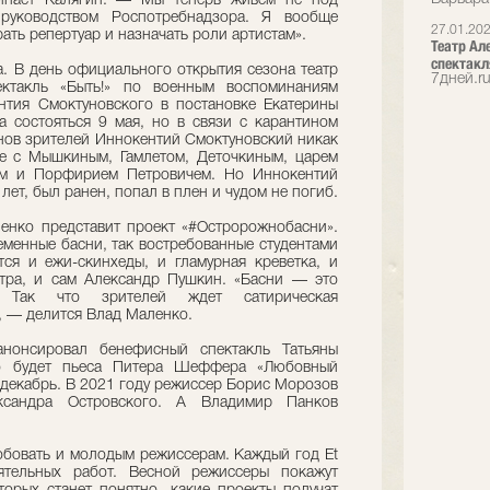
чинает Калягин. — Мы теперь живем не под
 руководством Роспотребнадзора. Я вообще
27.01.20
ть репертуар и назначать роли артистам».
Театр Ал
спектакл
а. В день официального открытия сезона театр
7дней.r
ктакль «Быть!» по военным воспоминаниям
нтия Смоктуновского в постановке Екатерины
 состояться 9 мая, но в связи с карантином
онов зрителей Иннокентий Смоктуновский никак
ее с Мышкиным, Гамлетом, Деточкиным, царем
им и Порфирием Петровичем. Но Иннокентий
лет, был ранен, попал в плен и чудом не погиб.
енко представит проект «#Остророжнобасни».
еменные басни, так востребованные студентами
ятся и ежи-скинхеды, и гламурная креветка, и
атра, и сам Александр Пушкин. «Басни — это
. Так что зрителей ждет сатирическая
, — делится Влад Маленко.
нонсировал бенефисный спектакль Татьяны
то будет пьеса Питера Шеффера «Любовный
 декабрь. В 2021 году режиссер Борис Морозов
ксандра Островского. А Владимир Панков
обовать и молодым режиссерам. Каждый год Et
оятельных работ. Весной режиссеры покажут