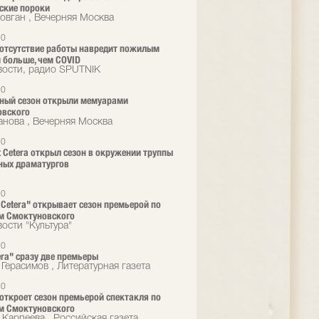
ские пороки
овган , Вечерняя Москва
20
 отсутствие работы навредит пожилым
 больше, чем COVID
ости, радио SPUTNIK
20
ный сезон открыли мемуарами
овского
нова , Вечерняя Москва
20
t Cetera открыл сезон в окружении труппы
ных драматургов
20
t Cetera" открывает сезон премьерой по
м Смоктуновского
ости "Культура"
20
era" сразу две премьеры
 Герасимов , Литературная газета
20
a откроет сезон премьерой спектакля по
м Смоктуновского
 Карпеева , Российская газета