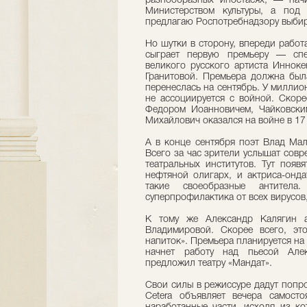
разнообразных ипостасях, — на
Министерством культуры, а под
предлагаю Роспотребнадзору выбира
Но шутки в сторону, впереди работ
сыграет первую премьеру — спе
великого русского артиста Инноке
Гранитовой. Премьера должна была
перенеслась на сентябрь. У милли
не ассоциируется с войной. Скор
Федором Иоанновичем, Чайковск
Михайлович оказался на войне в 17 
А в конце сентября поэт Влад Мал
Всего за час зрители услышат совр
театральных институтов. Тут появ
нефтяной олигарх, и актриса-онд
такие своеобразные антитела
суперпрофилактика от всех вирусов
К тому же Александр Калягин а
Владимировой. Скорее всего, э
напиток». Премьера планируется на
начнет работу над пьесой Але
предложил театру «Мандат».
Свои силы в режиссуре дадут попр
Cetera объявляет вечера самост