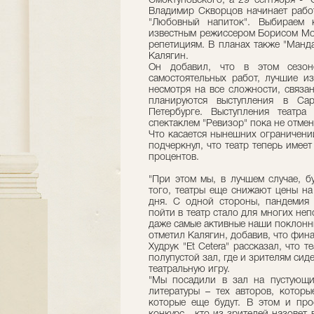
Смоктуновского, а 29 сентября - 
Владимир Скворцов начинает рабо
"Любовный напиток". Выбираем 
известным режиссером Борисом Мор
репетициям. В планах также "Манда
Калягин.
Он добавил, что в этом сезоне
самостоятельных работ, лучшие из
несмотря на все сложности, связан
планируются выступления в Сара
Петербурге. Выступления театр
спектаклем "Ревизор" пока не отмен
Что касается нынешних ограничени
подчеркнул, что театр теперь имее
процентов.
"При этом мы, в лучшем случае, б
того, театры еще снижают цены на
дня. С одной стороны, пандемия
пойти в театр стало для многих не
даже самые активные наши поклонни
отметил Калягин, добавив, что фин
Худрук "Et Cetera" рассказал, что 
полупустой зал, где и зрителям сид
театральную игру.
"Мы посадили в зал на пустующи
литературы – тех авторов, которы
которые еще будут. В этом и про