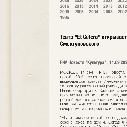
2026
2025
2024
2023
2022
2016
2015
2014
2013
2012
2006
2005
2004
2003
2002
1995
Театр "Et Cetera" открывае
Смоктуновского
РИА Новости "Культура" , 11.09.20
МОСКВА, 11 сен - РИА Новости. М
новый, 28-й, сезон премьерой с
выдающегося артиста Иннокентия 
четверг художественный руководите
Начал сбор труппы Калягин с ми
прекрасный артист Петр Смидови
родной для театра человек, а ле
Николая Митрофановича Максимова
вечер памяти этих родных и замеча
"Мы открываем новый сезон двум
сезоне из-за пандемии. Сегодня 