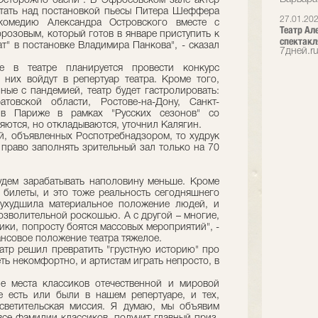
"Осторожно басни". В Эфросовском зале актер
тать над постановкой пьесы Питера Шеффера
27.01.20
комедию Александра Островского вместе с
Театр Ал
озовым, который готов в январе приступить к
спектакл
т" в постановке Владимира Панкова", - сказал
7дней.r
 в театре планируется провести конкурс
 них войдут в репертуар театра. Кроме того,
ные с пандемией, театр будет гастролировать:
товской области, Ростове-на-Дону, Санкт-
а в Париже в рамках "Русских сезонов" со
яются, но откладываются, уточнил Калягин.
й, объявленных Роспотребнадзором, то худрук
т право заполнять зрительный зал только на 70
удем зарабатывать наполовину меньше. Кроме
 билеты, и это тоже реальность сегодняшнего
 ухудшила материальное положение людей, и
позволительной роскошью. А с другой – многие,
ки, попросту боятся массовых мероприятий", -
ансовое положение театра тяжелое.
театр решил превратить "грустную историю" про
еть некомфортно, и артистам играть непросто, в
е места классиков отечественной и мировой
е есть или были в нашем репертуаре, и тех,
светительская миссия. Я думаю, мы объявим