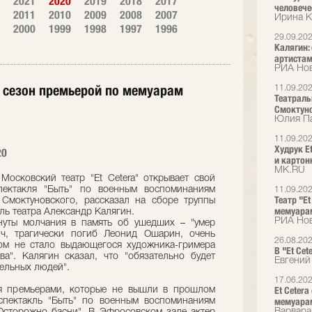
2021
2020
2019
2018
2017
человече
2011
2010
2009
2008
2007
Ирина К
2000
1999
1998
1997
1996
29.09.20
Калягин:
артистам
РИА Нов
т сезон премьерой по мемуарам
11.09.20
Театраль
Смоктун
Юлия Па
11.09.20
Худрук E
20
и картон
МК.RU
осковский театр "Et Cetera" открывает свой
пектакля "Быть" по военным воспоминаниям
11.09.20
Театр "E
Смоктуновского, рассказал на сборе труппы
мемуара
ль театра Александр Калягин.
РИА Нов
нуты молчания в память об ушедших – "умер
ч, трагически погиб Леонид Ошарин, очень
26.08.20
том не стало выдающегося художника-гримера
В "Et Cet
". Калягин сказал, что "обязательно будет
Евгений
тельных людей".
17.06.20
Et Ceter
я премьерами, которые не вышли в прошлом
мемуара
спектакль "Быть" по военным воспоминаниям
Варвара