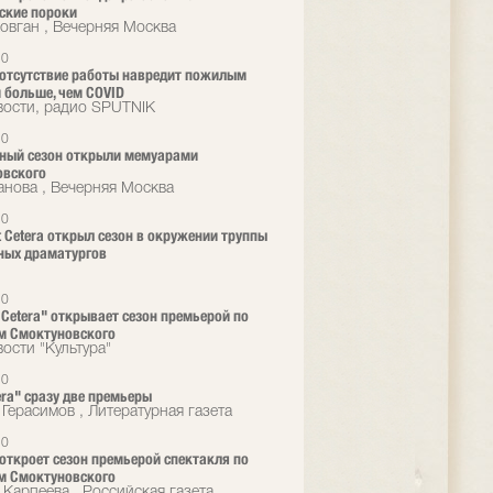
ские пороки
овган , Вечерняя Москва
20
 отсутствие работы навредит пожилым
 больше, чем COVID
ости, радио SPUTNIK
20
ный сезон открыли мемуарами
овского
нова , Вечерняя Москва
20
t Cetera открыл сезон в окружении труппы
ных драматургов
20
t Cetera" открывает сезон премьерой по
м Смоктуновского
ости "Культура"
20
era" сразу две премьеры
 Герасимов , Литературная газета
20
a откроет сезон премьерой спектакля по
м Смоктуновского
 Карпеева , Российская газета