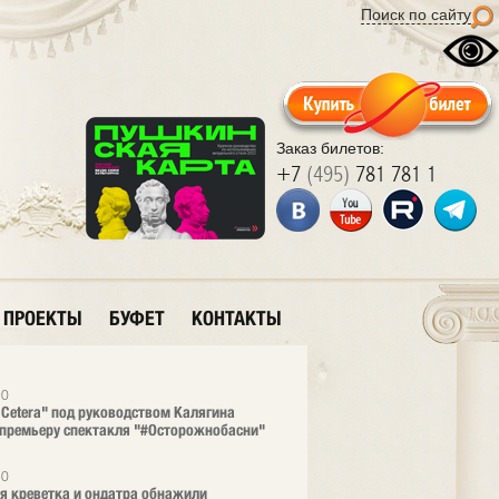
Поиск по сайту
Заказ билетов:
+7
(495)
781 781 1
ПРОЕКТЫ
БУФЕТ
КОНТАКТЫ
20
t Cetera" под руководством Калягина
премьеру спектакля "#Осторожнобасни"
20
я креветка и ондатра обнажили