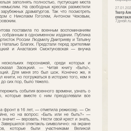
нельзя заполнять полностью, пустующие места
о немыслим. На свободных креслах разместили
27.01.20
зарубежных драматургов. Так что посмотреть
Театр Ал
дом с Николаем Гоголем, Антоном Чеховым,
спектакл
ровским.
7дней.r
нитова поставила по военным воспоминаниям
, собранным в одноименном издании. Публика
артисток России Людмилу Дмитриеву и Татьяну
у Наталью Благих. Предстали перед зрителями
ецкий и Анастасия Смоктуновская — внучка
нескольких персонажей, среди которых и
казал Засецкий. — Читая книгу «Быть!»,
оций. Для меня это был шок. Конечно же, я
л книги, но погружаться в историю того, кем я
 до сих пор, было тяжело.
 пережить события военного времени, узнать о
о, которые вместе с ним преодолевали все
 фронт в 16 лет, — отметила режиссер. — Он
йне, но на вопрос: «Быть или не быть?» —
о значит — веровать. Нести свой крест и знать,
. Завершился спектакль символично: на экране
ов, которые были участниками Великой