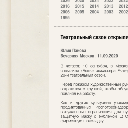
2026
2025
2024
2023
2022
2016
2015
2014
2013
2012
2006
2005
2004
2003
2002
1995
Театральный сезон открыл
Юлия Панова
Вечерняя Москва , 11.09.2020
В четверг, 10 сентября, в Моско
спектакля «Быть!» режиссера Екат
28-й театральный сезон.
Перед показом художественный рук
встретился с труппой, чтобы обсу
повлиял на работу.
Как и другие культурные учрежде
продиктованных Роспотребнадз
вынужденные ограничения для пу
защитную маску с эмблемой Et Ce
фирменную шоколадку.