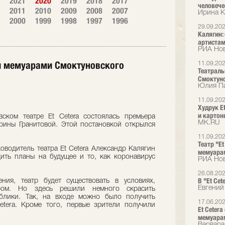
2021
2020
2019
2018
2017
человече
2011
2010
2009
2008
2007
Ирина К
2000
1999
1998
1997
1996
29.09.20
Калягин:
артистам
РИА Нов
и мемуарами Смоктуновского
11.09.20
Театраль
Смоктун
Юлия Па
11.09.20
Худрук E
и картон
вском театре Et Cetera состоялась премьера
МК.RU
ерины Гранитовой. Этой постановкой открылся
11.09.20
Театр "E
оводитель театра Et Cetera Александр Калягин
мемуара
дить планы на будущее и то, как коронавирус
РИА Нов
26.08.20
В "Et Cet
ния, театр будет существовать в условиях,
Евгений
ором. Но здесь решили немного скрасить
блики. Так, на входе можно было получить
17.06.20
tera. Кроме того, первые зрители получили
Et Ceter
мемуара
Варвара