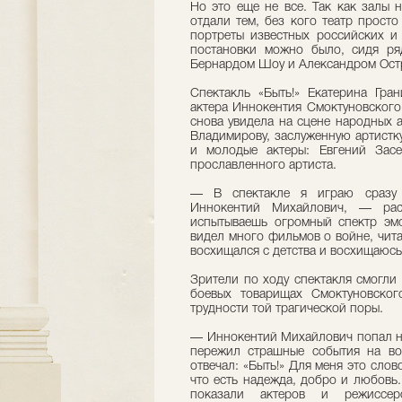
Но это еще не все. Так как залы 
отдали тем, без кого театр прост
портреты известных российских и 
постановки можно было, сидя ря
Бернардом Шоу и Александром Ост
Спектакль «Быть!» Екатерина Гра
актера Иннокентия Смоктуновского
снова увидела на сцене народных 
Владимирову, заслуженную артистк
и молодые актеры: Евгений Зас
прославленного артиста.
— В спектакле я играю сразу 
Иннокентий Михайлович, — расс
испытываешь огромный спектр эм
видел много фильмов о войне, чита
восхищался с детства и восхищаюсь
Зрители по ходу спектакля смогли
боевых товарищах Смоктуновског
трудности той трагической поры.
— Иннокентий Михайлович попал на
пережил страшные события на во
отвечал: «Быть!» Для меня это слов
что есть надежда, добро и любовь
показали актеров и режиссер