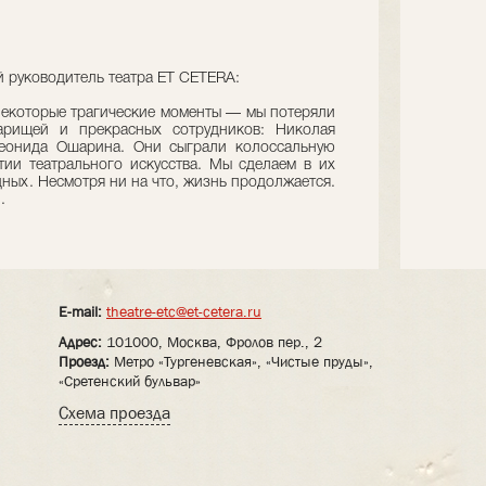
 руководитель театра ET CETERA:
некоторые трагические моменты — мы потеряли
арищей и прекрасных сотрудников: Николая
еонида Ошарина. Они сыграли колоссальную
ии театрального искусства. Мы сделаем в их
дных. Несмотря ни на что, жизнь продолжается.
.
E-mail:
theatre-etc@et-cetera.ru
Адрес:
101000, Москва, Фролов пер., 2
Проезд:
Метро «Тургеневская», «Чистые пруды»,
«Сретенский бульвар»
Схема проезда