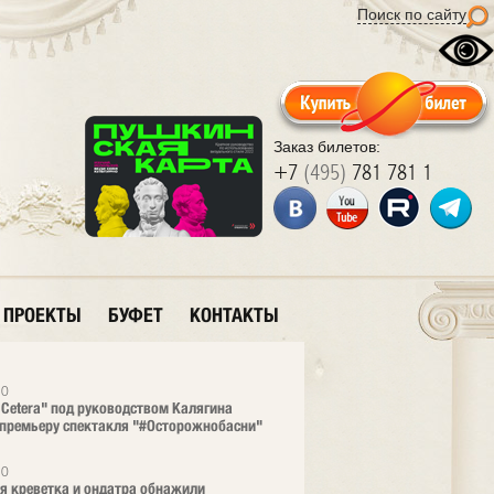
Поиск по сайту
Заказ билетов:
+7
(495)
781 781 1
ПРОЕКТЫ
БУФЕТ
КОНТАКТЫ
20
t Cetera" под руководством Калягина
премьеру спектакля "#Осторожнобасни"
20
я креветка и ондатра обнажили