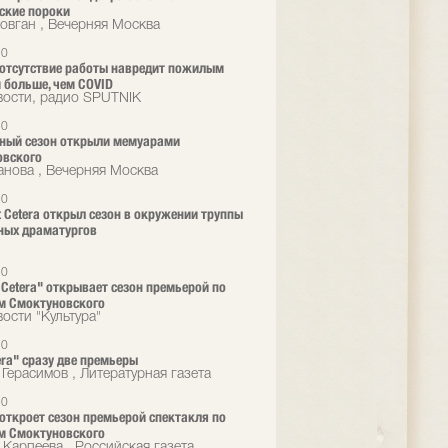
ские пороки
овган , Вечерняя Москва
20
 отсутствие работы навредит пожилым
 больше, чем COVID
ости, радио SPUTNIK
20
ный сезон открыли мемуарами
овского
нова , Вечерняя Москва
20
t Cetera открыл сезон в окружении труппы
ных драматургов
20
t Cetera" открывает сезон премьерой по
м Смоктуновского
ости "Культура"
20
era" сразу две премьеры
 Герасимов , Литературная газета
20
a откроет сезон премьерой спектакля по
м Смоктуновского
 Карпеева , Российская газета