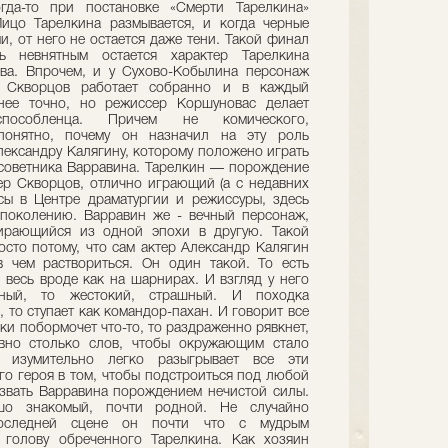
гда-то при постановке «Смерти Тарелкина»
ицо Тарелкина размывается, и когда черные
и, от него не остается даже тени. Такой финал
ль невнятным остается характер Тарелкина
ва. Впрочем, и у Сухово-Кобылина персонаж
н Скворцов работает собранно и в каждый
нее точно, но режиссер Коршуновас делает
пособленца. Причем не комического,
 понятно, почему он назначил на эту роль
лександру Калягину, которому положено играть
о советника Варравина. Тарелкин — порождение
ер Скворцов, отлично играющий (а с недавних
сы в Центре драматургии и режиссуры, здесь
 поколению. Варравин же - вечный персонаж,
ирающийся из одной эпохи в другую. Такой
осто потому, что сам актер Александр Калягин
 чем раствориться. Он один такой. То есть
 весь вроде как на шарнирах. И взгляд у него
нный, то жестокий, страшный. И походка
 то ступает как командор-пахан. И говорит все
ки побормочет что-то, то раздраженно рявкнет,
овно столько слов, чтобы окружающим стало
 изумительно легко разыгрывает все эти
го героя в том, чтобы подстроиться под любой
звать Варравина порождением нечистой силы.
шо знакомый, почти родной. Не случайно
последней сцене он почти что с мудрым
 голову обреченного Тарелкина. Как хозяин