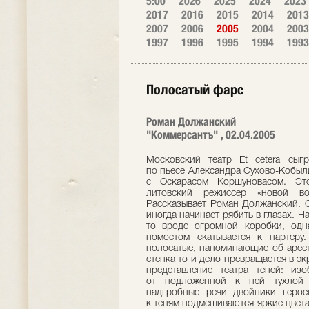
5:00
2026
2025
2024
2023
2017
2016
2015
2014
2013
2007
2006
2005
2004
2003
1997
1996
1995
1994
1993
Полосатый фарс
Роман Должанский
"Коммерсантъ" , 02.04.2005
Московский театр Et cetera сыг
по пьесе Александра Сухово-Кобыли
с Оскарасом Коршуновасом. Это
литовский режиссер «новой во
Рассказывает Роман Должанский. О
иногда начинает рябить в глазах. На
то вроде огромной коробки, одн
помостом скатывается к партеру
полосатые, напоминающие об арест
стенка то и дело превращается в э
представление театра теней: из
от подложенной к ней тухлой 
надгробные речи двойники герое
к теням подмешиваются яркие цвета,