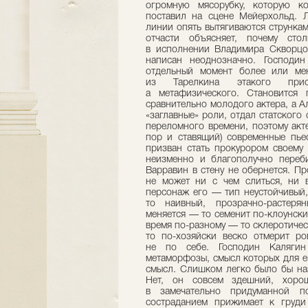
огромную мясорубку, которую ко
поставил на сцене Мейерхольд. Л
линии опять вытягиваются стрункам
отчасти объясняет, почему сто
в исполнении Владимира Скворцо
написан неоднозначно. Господи
отдельный момент более или ме
из Тарелкина этакого прис
а метафизического. Становится
сравнительно молодого актера, а А
«заглавные» роли, отдал статског
переломного времени, поэтому акт
пор и ставящий) современные пье
призван стать прокурором своему
неизменно и благополучно переб
Варравин в стену не обернется. Пр
не может ни с чем слиться, ни в
персонаж его — тип неустойчивый,
то наивный, прозрачно-растеря
меняется — то семенит по-клоунски,
время по-разному — то склеротичес
то по-хозяйски веско отмерит р
не по себе. Господин Калягин
метаморфозы, смысл которых для е
смысл. Слишком легко было бы на
Нет, он совсем здешний, хоро
в замечательно придуманной 
состраданием прижимает к груди