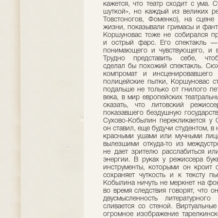
кажется, что театр сходит с ума.
шуткой», но каждый из великих р
Товстоногов, Фоменко), на сцене
жизни, показывали гримасы и фант
Коршуновас тоже не собирался про
и острый фарс. Его спектакль —
понимающего и чувствующего, и в
Трудно представить себе, что
сделал бы похожий спектакль. Сюж
компромат и инсценировавшего 
полицейские пытки, Коршуновас ст
подальше не только от гнилого пет
века, в мир европейских театраль
сказать, что литовский режисс
показавшего бездушную государств
Сухово-Кобылин перекликается у 
он ставил, еще будучи студентом, в
красными ушами или мучными лица
вылезшими откуда-то из междустр
не дает зрителю расслабиться или
энергии. В руках у режиссера бу
инструменты, которыми он кроит с
сохраняет чуткость и к тексту п
Кобылина ничуть не меркнет на фо
во время следствия говорят, что о
двусмысленность литературного
сливается со стеной. Виртуальны
огромное изображение тарелкинск