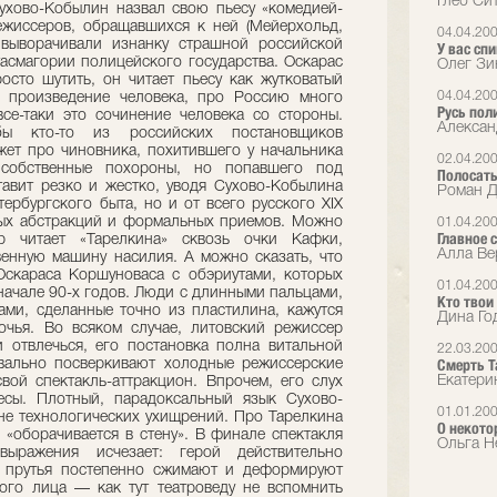
Глеб Сит
 Сухово-Кобылин назвал свою пьесу «комедией-
ежиссеров, обращавшихся к ней (Мейерхольд,
04.04.20
 выворачивали изнанку страшной российской
У вас сп
асмагории полицейского государства. Оскарас
Олег Зи
сто шутить, он читает пьесу как жутковатый
04.04.20
 произведение человека, про Россию много
Русь пол
се-таки это сочинение человека со стороны.
Алексан
бы кто-то из российских постановщиков
ет про чиновника, похитившего у начальника
02.04.20
собственные похороны, но попавшего под
Полосат
авит резко и жестко, уводя Сухово-Кобылина
Роман Д
ербургского быта, но и от всего русского XIX
ных абстракций и формальных приемов. Можно
01.04.20
Главное 
ер читает «Тарелкина» сквозь очки Кафки,
Алла Вер
енную машину насилия. А можно сказать, что
Оскараса Коршуноваса с обэриутами, которых
01.04.20
 начале 90-х годов. Люди с длинными пальцами,
Кто твои
ми, сделанные точно из пластилина, кажутся
Дина Год
очья. Во всяком случае, литовский режиссер
 отвлечься, его постановка полна витальной
22.03.20
Смерть Т
квально посверкивают холодные режиссерские
Екатери
вой спектакль-аттракцион. Впрочем, его слух
ьесы. Плотный, парадоксальный язык Сухово-
01.01.20
не технологических ухищрений. Про Тарелкина
О некот
н «оборачивается в стену». В финале спектакля
Ольга Н
 выражения исчезает: герой действительно
е прутья постепенно сжимают и деформируют
ого лица — как тут театроведу не вспомнить