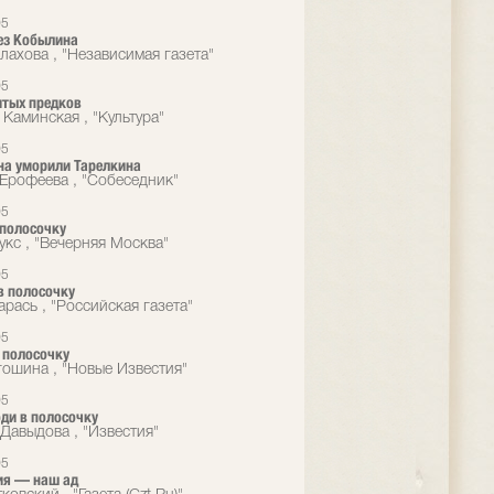
05
ез Кобылина
лахова , "Независимая газета"
05
итых предков
 Каминская , "Культура"
05
на уморили Тарелкина
Ерофеева , "Собеседник"
05
полосочку
укс , "Вечерняя Москва"
05
 в полосочку
рась , "Российская газета"
05
 полосочку
гошина , "Новые Известия"
05
юди в полосочку
Давыдова , "Известия"
05
ия — наш ад