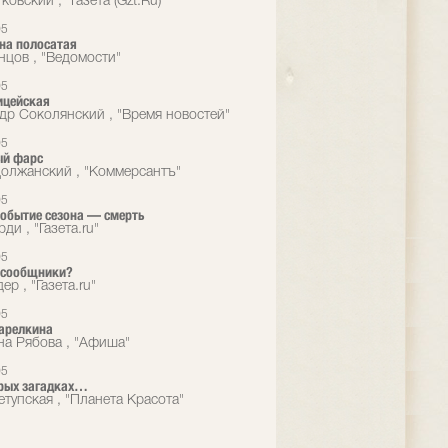
ковский , "Газета (Gzt.Ru)"
05
ина полосатая
нцов , "Ведомости"
05
ицейская
др Соколянский , "Время новостей"
05
ый фарс
олжанский , "Коммерсантъ"
05
событие сезона — смерть
ди , "Газета.ru"
05
 сообщники?
ер , "Газета.ru"
05
арелкина
на Рябова , "Афиша"
05
орых загадках…
етупская , "Планета Красота"