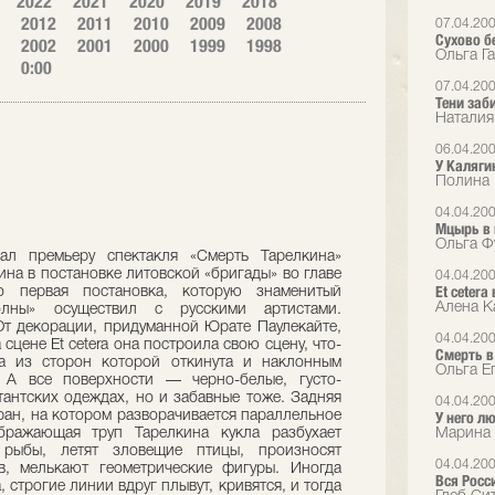
2022
2021
2020
2019
2018
2012
2011
2010
2009
2008
07.04.20
Сухово б
2002
2001
2000
1999
1998
Ольга Га
0:00
07.04.20
Тени заб
Наталия
06.04.20
У Каляги
Полина 
04.04.20
Мцырь в 
Ольга Ф
рал премьеру спектакля «Смерть Тарелкина»
на в постановке литовской «бригады» во главе
04.04.20
Еt cetera
 первая постановка, которую знаменитый
Алена Ка
лны» осуществил с русскими артистами.
т декорации, придуманной Юрате Паулекайте,
04.04.20
 сцене Et cetera она построила свою сцену, что-
Смерть в
а из сторон которой откинута и наклонным
Ольга Е
. А все поверхности — черно-белые, густо-
антских одеждах, но и забавные тоже. Задняя
04.04.20
кран, на котором разворачивается параллельное
У него л
ображающая труп Тарелкина кукла разбухает
Марина 
рыбы, летят зловещие птицы, произносят
04.04.20
в, мелькают геометрические фигуры. Иногда
Вся Росс
 строгие линии вдруг плывут, кривятся, и тогда