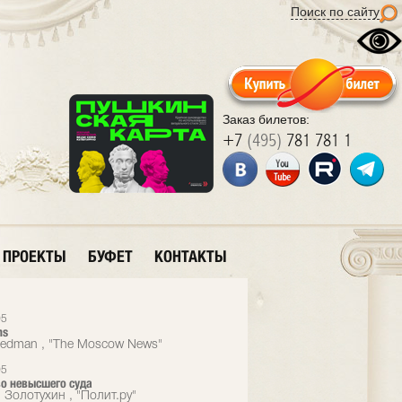
Поиск по сайту
Заказ билетов:
+7
(495)
781 781 1
ПРОЕКТЫ
БУФЕТ
КОНТАКТЫ
05
ns
eedman , "The Moscow News"
05
о невысшего суда
 Золотухин , "Полит.ру"